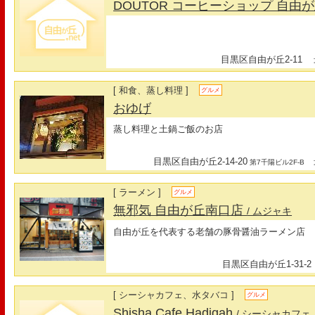
DOUTOR コーヒーショップ 自由
目黒区自由が丘2-11
最
[ 和食、蒸し料理 ]
グルメ
おゆげ
蒸し料理と土鍋ご飯のお店
目黒区自由が丘2-14-20
最
第7千陽ビル2F-B
[ ラーメン ]
グルメ
無邪気 自由が丘南口店
/ ムジャキ
自由が丘を代表する老舗の豚骨醤油ラーメン店
目黒区自由が丘1-31-2
[ シーシャカフェ、水タバコ ]
グルメ
Shisha Cafe Hadiqah
/ シーシャカフェ