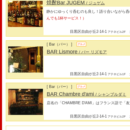
焼酎Bar JUGEM
/ ジュゲム
静かにゆっくり呑むのも良し！語り合いながら呑
んでも1杯サービス！）
目黒区自由が丘2-14-1
最
アテネビル2F
[ Bar（バー） ]
グルメ
BAR Lismore
/ バー リズモア
目黒区自由が丘2-14-1
最
アテネビル1F
[ Bar（バー） ]
グルメ
BAR Chambre d'ami
/ シャンブルダミ
店名の「CHAMBRE D'AMI」はフランス語で
目黒区自由が丘2-14-1
最
アテネビル2F