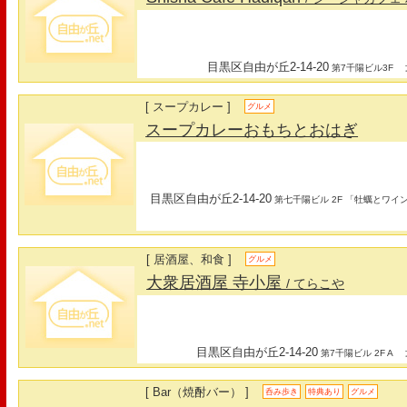
目黒区自由が丘2-14-20
最
第7千陽ビル3F
[ スープカレー ]
グルメ
スープカレーおもちとおはぎ
目黒区自由が丘2-14-20
第七千陽ビル 2F 「牡蠣とワイ
[ 居酒屋、和食 ]
グルメ
大衆居酒屋 寺小屋
/ てらこや
目黒区自由が丘2-14-20
最
第7千陽ビル 2F A
[ Bar（焼酎バー） ]
呑み歩き
特典あり
グルメ