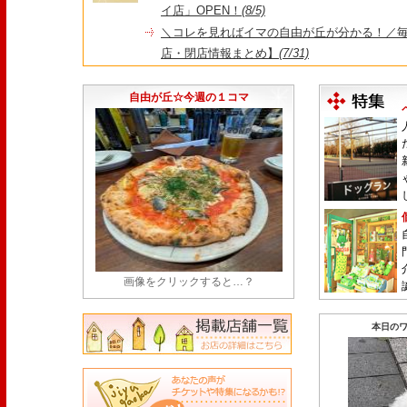
イ店」OPEN！
(8/5)
＼コレを見ればイマの自由が丘が分かる！／毎
店・閉店情報まとめ】
(7/31)
1日限定だった跡地に！家系×九州豚骨『かんむり
永久パス配布も！
(7/30)
自由が丘☆今週の１コマ
画像をクリックすると…？
本日のワ