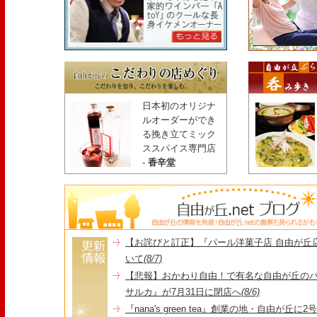
日本初のオリジナ
ルオーダーができ
る挽き立てミック
ススパイス専門店
-
香辛堂
【お詫びと訂正】『パール洋菓子店 自由が丘
いて
(8/7)
【悲報】おかわり自由！で有名な自由が丘の
サルカ』が7月31日に閉店へ
(8/6)
『nana's green tea』創業の地・自由が丘