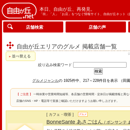
本日、自由が丘、再発見。
「街」「人」「お店」をつなぐ情報サイト、自由が丘ネット（
店舗検索
店舗の声
自由が丘エリアのグルメ 掲載店舗一覧
並べ替える
絞り込み検索ワード
グルメジャンル
の 1925件中、217～228件目を表示 
【 ご注意 】
一時休業や営業時間短縮等、各店舗の営業時間・定休日が掲載情報と異な
店舗のSNS・HP・電話等で直接ご確認いただけますようお願い申し上げます。
[ カフェ・喫茶 ]
グルメ
BonneSante あさごはん
/ ボンサンテ