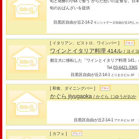
旬と発酵の小鉢で整う からだ想いの定食を。日
旬のおばんざいを提供
目黒区自由が丘2-14-2
モンシャテーヌ自由が丘1F(しゃ
[ イタリアン、ビストロ、ワインバー ]
グルメ
ワインとイタリア料理 414ル
/ ヨイ
都立大に移転した「ワインとイタリア料理 141
Tel.
03-6421-3365
目黒区自由が丘2-14-1
最
とりまさビル 3F
[ 和食、ダイニングバー ]
グルメ
かぐら jiyugaoka
/ かぐら じゆうがおか
目黒区自由が丘2-14-1
最
アテネビル 1F
[ カフェ ]
グルメ