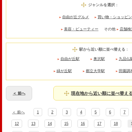
ジャンルを選択
：
自由が丘グルメ
買い物・ショッピ
美容・ビューティー
その他
店舗検
駅から近い順に並べ替える
：
自由が丘駅
奥沢駅
九品仏
緑が丘駅
都立大学駅
田園調
現在地から近い順に並べ替え
＜ 前へ
＜ 前へ
1
2
3
4
5
6
7
12
13
14
15
16
17
18