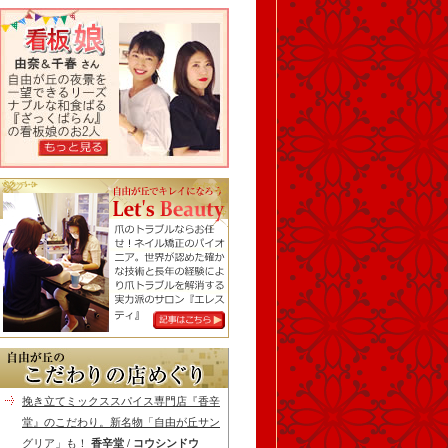
挽き立てミックススパイス専門店『香辛
堂』のこだわり。新名物「自由が丘サン
グリア」も！
香辛堂 / コウシンドウ