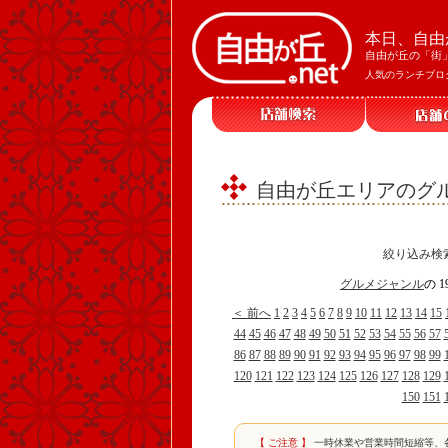
本日、自由
自由が丘の「街
人気のランチブロ
自由が丘エリアのグル
絞り込み検
グルメジャンル
の 
＜ 前へ
1
2
3
4
5
6
7
8
9
10
11
12
13
14
15
44
45
46
47
48
49
50
51
52
53
54
55
56
57
86
87
88
89
90
91
92
93
94
95
96
97
98
99
120
121
122
123
124
125
126
127
128
129
150
151
【 ご注意 】
一時休業や営業時間短縮等、