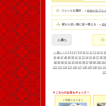
ジャンルを選択
：
自由が丘グル
駅から近い順に並べ替える
：
自
＜ 前へ
＜ 前へ
1
2
3
4
5
6
7
8
9
10
11
12
13
14
15
1
45
46
47
48
49
50
51
52
53
54
55
56
57
58
59
88
89
90
91
92
93
94
95
96
97
98
99
100
101
122
123
124
125
126
127
128
129
130
131
13
15
▼こちらのお店もチェック！
[ 写真スタジオ ]