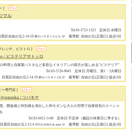
 ]
グルメ
ツマル
Tel.03-3723-1323 定休日:水曜日
目黒区自由が丘2-14-19
最寄駅: 自由が丘(正面口) 徒歩5分
夢のパラダイスビル 2F
フレンチ、ビストロ ]
グルメ
llo
/ ビステリアサトッロ
ロ料理と自家製パスタなど多彩なイタリアンの両方が楽しめる“ビステリア”
Tel.03-5726-9045 定休日:月曜日、第1・3火曜日
目黒区自由が丘2-14-19
最寄駅: 自由が丘(正面口) 徒歩3分
夢のパラダイスII 2F
ヒー専門店 ]
グルメ
jiyugaoka
/ ツバキヤ
態。開放感と特別感を演出した和モダンな大人の空間で自家焙煎のスペシャ
を
Tel.03-6421-1140 定休日:不定休（施設の休業日に準ずる）
目黒区自由が丘2-15-4
最寄駅: 自由が丘(正面口) 徒歩3分
JIYUGAOKA de aone 1F