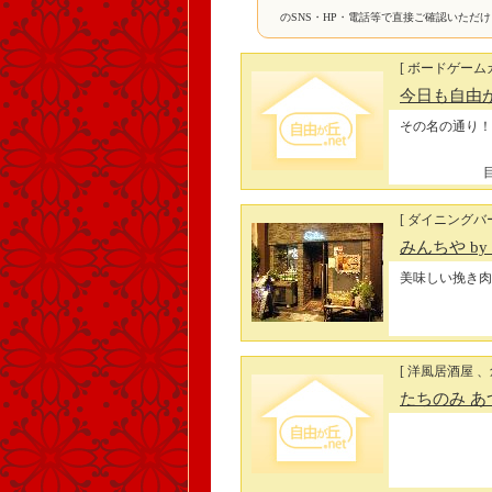
のSNS・HP・電話等で直接ご確認いただ
[ ボードゲーム
今日も自由
その名の通り！
[ ダイニングバー
みんちや by S
美味しい挽き肉
[ 洋風居酒屋 
たちのみ あ