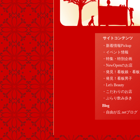
サイトコンテンツ
・新着情報Pickup
・イベント情報
・特集・特別企画
・NewOpenのお店
・発見！看板娘・看板
・発見！看板男子
・Let's Beauty
・こだわりのお店
・ぶらり飲み歩き
Blog
・自由が丘.netブログ