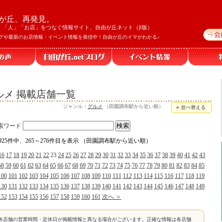
が丘、再発見。
」「人」「お店」をつなぐ情報サイト、自由が丘ネット（β版）
グや最新のお店情報・イベント情報を発信中！自由が丘のイマがわかる♪
メ 掲載店舗一覧
ジャンル：
グルメ
（田園調布駅から近い順）
並べ替える
索ワード
1925件中、265～276件目を表示 （田園調布駅から近い順）
16
17
18
19
20
21
22
23
24
25
26
27
28
29
30
31
32
33
34
35
36
37
38
39
40
41
42
43
58
59
60
61
62
63
64
65
66
67
68
69
70
71
72
73
74
75
76
77
78
79
80
81
82
83
84
85
100
101
102
103
104
105
106
107
108
109
110
111
112
113
114
115
116
117
118
119
130
131
132
133
134
135
136
137
138
139
140
141
142
143
144
145
146
147
148
149
152
153
154
155
156
157
158
159
160
161
次へ ＞
各店舗の営業時間・定休日が掲載情報と異なる場合がございます。正確な情報は各店舗