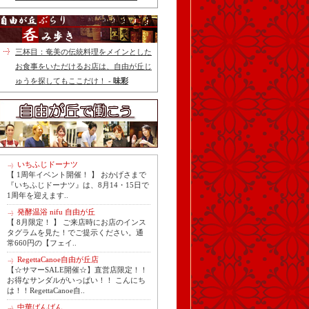
三杯目：奄美の伝統料理をメインとした
お食事をいただけるお店は、自由が丘じ
ゅうを探してもここだけ！ -
味彩
いちふじドーナツ
【 1周年イベント開催！ 】 おかげさまで
『いちふじドーナツ』は、8月14・15日で
1周年を迎えます..
発酵温浴 nifu 自由が丘
【 8月限定！ 】 ご来店時にお店のインス
タグラムを見た！でご提示ください。通
常660円の【フェイ..
RegettaCanoe自由が丘店
【☆サマーSALE開催☆】直営店限定！！
お得なサンダルがいっぱい！！ こんにち
は！！RegettaCanoe自..
中華ばんばん