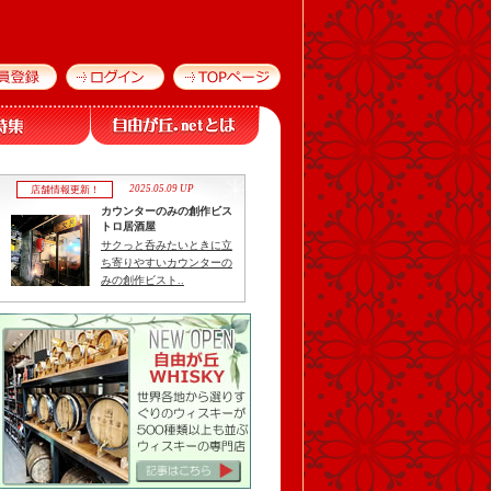
2025.05.09 UP
店舗情報更新！
カウンターのみの創作ビス
トロ居酒屋
サクっと呑みたいときに立
ち寄りやすいカウンターの
みの創作ビスト..