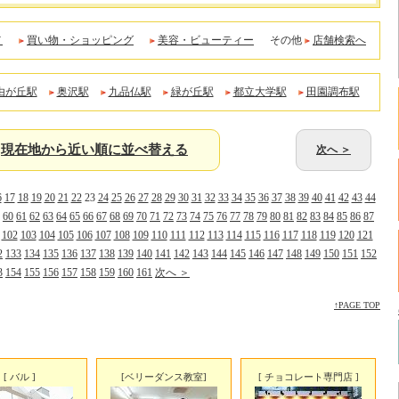
メ
買い物・ショッピング
美容・ビューティー
その他
店舗検索へ
由が丘駅
奥沢駅
九品仏駅
緑が丘駅
都立大学駅
田園調布駅
現在地から近い順に並べ替える
次へ ＞
6
17
18
19
20
21
22
23
24
25
26
27
28
29
30
31
32
33
34
35
36
37
38
39
40
41
42
43
44
60
61
62
63
64
65
66
67
68
69
70
71
72
73
74
75
76
77
78
79
80
81
82
83
84
85
86
87
102
103
104
105
106
107
108
109
110
111
112
113
114
115
116
117
118
119
120
121
2
133
134
135
136
137
138
139
140
141
142
143
144
145
146
147
148
149
150
151
152
3
154
155
156
157
158
159
160
161
次へ ＞
↑PAGE TOP
[ バル ]
[ベリーダンス教室]
[ チョコレート専門店 ]