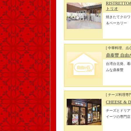
RISTRETTO
トリオ
焼きたてクロワ
＆ベーカリー
[ 中華料理、点心
鼎泰豐 自由
台湾台北発、看
ムな鼎泰豐
[ チーズ料理専門
CHEESE & D
チーズとドリア
イーツの専門店