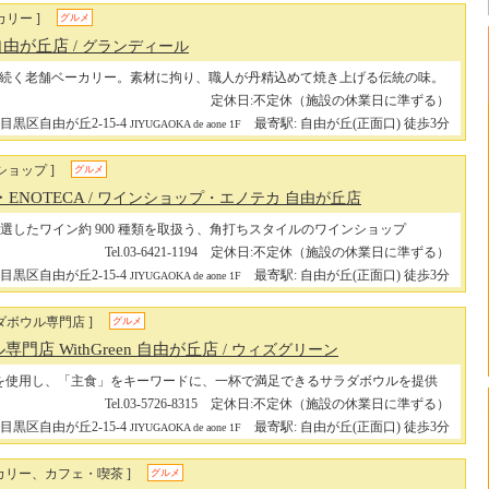
リー ]
グルメ
 自由が丘店
/ グランディール
上続く老舗ベーカリー。素材に拘り、職人が丹精込めて焼き上げる伝統の味。
定休日:不定休（施設の休業日に準ずる）
目黒区自由が丘2-15-4
最寄駅: 自由が丘(正面口) 徒歩3分
JIYUGAOKA de aone 1F
ショップ ]
グルメ
・ENOTECA
/ ワインショップ・エノテカ 自由が丘店
選したワイン約 900 種類を取扱う、角打ちスタイルのワインショップ
Tel.03-6421-1194 定休日:不定休（施設の休業日に準ずる）
目黒区自由が丘2-15-4
最寄駅: 自由が丘(正面口) 徒歩3分
JIYUGAOKA de aone 1F
ダボウル専門店 ]
グルメ
門店 WithGreen 自由が丘店
/ ウィズグリーン
菜を使用し、「主食」をキーワードに、一杯で満足できるサラダボウルを提供
Tel.03-5726-8315 定休日:不定休（施設の休業日に準ずる）
目黒区自由が丘2-15-4
最寄駅: 自由が丘(正面口) 徒歩3分
JIYUGAOKA de aone 1F
カリー、カフェ・喫茶 ]
グルメ