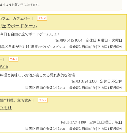
けますようお願い申し上げます。
カフェ、カフェバー ]
グルメ
が丘でボードゲーム
今日も自由が丘でボードゲームしよ！
Tel.090-5415-9354 定休日:月曜日・火曜日
目黒区自由が丘2-14-19
最寄駅: 自由が丘(正面口) 徒歩3分
夢のパラダイスビル 1F
 ]
グルメ
alir
料理と美味しいお酒が楽しめる隠れ家的な酒場
Tel.03-3724-2330 定休日:不定休
目黒区自由が丘2-14-19
最寄駅: 自由が丘(正面口) 徒歩3分
1F
、創作料理、立ち飲み ]
グルメ
つまり
Tel.03-3724-1199 定休日:日曜日、祝日
目黒区自由が丘2-14-19
最寄駅: 自由が丘(正面口) 徒歩3分
2F