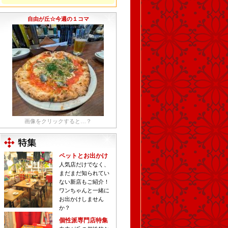
自由が丘☆今週の１コマ
画像をクリックすると…？
ペットとお出かけ
人気店だけでなく、
まだまだ知られてい
ない新店もご紹介！
ワンちゃんと一緒に
お出かけしません
か？
個性派専門店特集