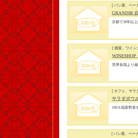
[ パン屋、ベーカ
GRANDIR
京都で30年以
[ 酒屋、ワイン
WINESHOP
世界各国より厳
[ カフェ、サラ
サラダボウル専
100％国産野
[ パン屋、ベー