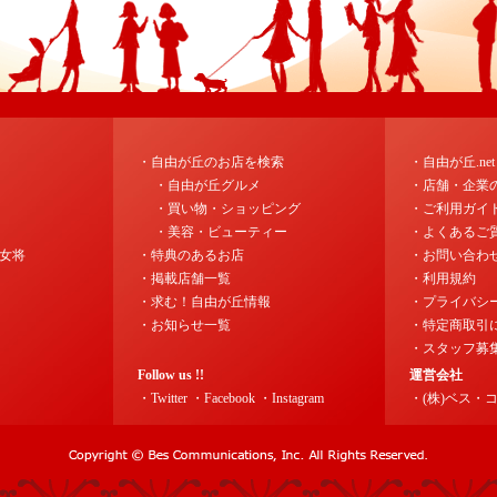
・自由が丘のお店を検索
・自由が丘.ne
・自由が丘グルメ
・店舗・企業
・買い物・ショッピング
・ご利用ガイ
・美容・ビューティー
・よくあるご
女将
・特典のあるお店
・お問い合わ
・掲載店舗一覧
・利用規約
・求む！自由が丘情報
・プライバシ
・お知らせ一覧
・特定商取引
・スタッフ募
Follow us !!
運営会社
・Twitter
・Facebook
・Instagram
・(株)ベス・