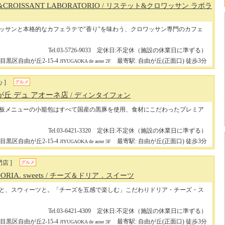
&CROISSANT LABORATORIO
/ リステット&クロワッサン ラボラ
ッサンと本格的なカフェラテで"香り"を味わう、クロワッサン専門のカフェ
Tel.03-5726-9033 定休日:不定休（施設の休業日に準ずる）
目黒区自由が丘2-15-4
最寄駅: 自由が丘(正面口) 徒歩3分
JIYUGAOKA de aone 2F
 ]
グルメ
が丘 デュ アオーネ店
/ ディンタイフォン
板メニューの小籠包はすべて国産の黒豚を使用、食材にこだわったプレミア
Tel.03-6421-3320 定休日:不定休（施設の休業日に準ずる）
目黒区自由が丘2-15-4
最寄駅: 自由が丘(正面口) 徒歩3分
JIYUGAOKA de aone 3F
店 ]
グルメ
ORIA. sweets
/ チーズ＆ドリア．スイーツ
と、スウィーツと。「チーズを五感で楽しむ」こだわりドリア・チーズ・ス
Tel.03-6421-4309 定休日:不定休（施設の休業日に準ずる）
目黒区自由が丘2-15-4
最寄駅: 自由が丘(正面口) 徒歩3分
JIYUGAOKA de aone 3F