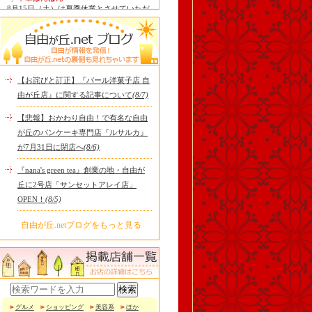
8月15日（土）は夏季休業とさせていただ
きます。 翌16日（日）は通常通り定休日
ですので、2連休となり..
tomoru
土曜日限定ランチセット(12:00〜15:00)は
じまりました！※数量限定その日のおす
すめサンドイッチ(ルッ..
【お詫びと訂正】『パール洋菓子店 自
Le Monde Gourmand
由が丘店』に関する記事について
(8/7)
シストロン仔羊の煮込み パニスとリ・ダ
ニョーのパネ フランスの仔羊をトマトと
【悲報】おかわり自由！で有名な自由
オリーブを合わせて煮..
が丘のパンケーキ専門店『ルサルカ』
冷え性改善協会 ICITO
が7月31日に閉店へ
(8/6)
【 よもぎ蒸しやリラクゼーション専門の
顧問契約 】 冷え性改善協会は、小規模の
『nana's green tea』創業の地・自由が
エステサロン、リ..
丘に2号店「サンセットアレイ店」
OPEN！
(8/5)
自由が丘.netブログをもっと見る
グルメ
ショッピング
美容系
ほか