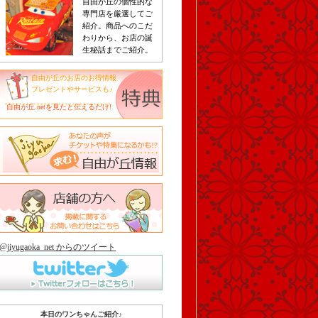
自由が丘の個性的な
専門店を厳選してご
紹介。商品へのこだ
わりから、お店の誕
生秘話までご紹介。
自由が丘のお店のお得情報
プレゼントやサービスも♪
自由が丘.netを見たと伝えるだけ!
@jiyugaoka_net からのツイート
本日のワンちゃんご紹介♪