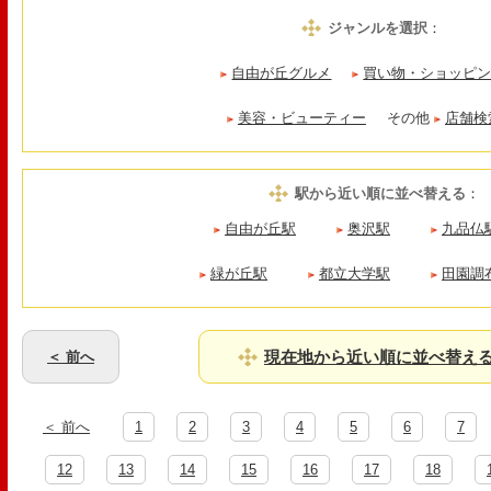
ジャンルを選択
：
自由が丘グルメ
買い物・ショッピ
美容・ビューティー
その他
店舗検
駅から近い順に並べ替える
：
自由が丘駅
奥沢駅
九品仏
緑が丘駅
都立大学駅
田園調
現在地から近い順に並べ替え
＜ 前へ
＜ 前へ
1
2
3
4
5
6
7
12
13
14
15
16
17
18