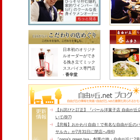
日本初のオリジナ
ルオーダーができ
る挽き立てミック
ススパイス専門店
-
香辛堂
【お詫びと訂正】『パール洋菓子店 自由が丘
いて
(8/7)
【悲報】おかわり自由！で有名な自由が丘の
サルカ』が7月31日に閉店へ
(8/6)
『nana's green tea』創業の地・自由が丘