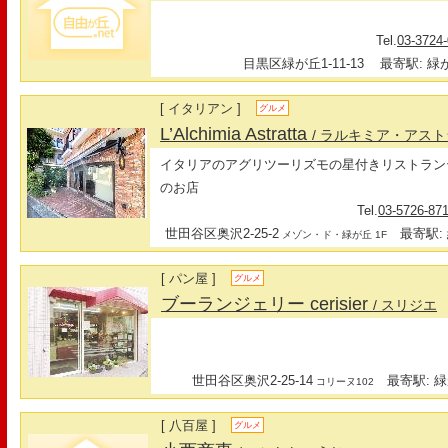
Tel.
03-3724
目黒区緑が丘1-11-13
最寄駅: 緑が
[ イタリアン ]
グルメ
L’Alchimia Astratta
/ ラルキミア・アス
イタリアのアグリツーリズモの星付きリストラン
のお店
Tel.
03-5726-87
世田谷区奥沢2-25-2
最寄駅: 
メゾン・ド・緑が丘 1F
[ パン屋 ]
グルメ
ブーランジェリー cerisier
/ スリジエ
世田谷区奥沢2-25-14
最寄駅: 緑
コリーヌ102
[ 八百屋 ]
グルメ