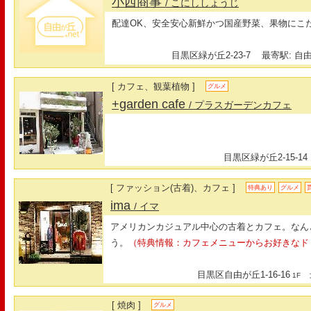
小西商事
/ こにししょうじ
配達OK、安全安心新鮮かつ国産野菜、果物にこ
目黒区緑が丘2-23-7
最寄駅: 自由
[ カフェ、観葉植物 ]
グルメ
+garden cafe
/ プラスガーデンカフェ
目黒区緑が丘2-15-14
[ ファッション(古着)、カフェ ]
特典あり
グルメ
ima
/ イマ
アメリカンカジュアル中心の古着とカフェ。なん
う。
（特典情報：カフェメニューからお好きなド
目黒区自由が丘1-16-16
最
1F
[ 焼肉 ]
グルメ