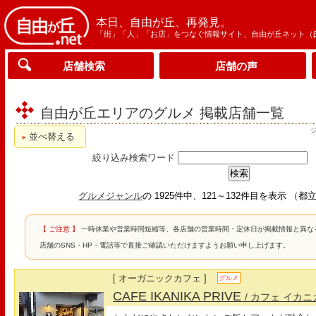
本日、自由が丘、再発見。
「街」「人」「お店」をつなぐ情報サイト、自由が丘ネット（
店舗検索
店舗の声
自由が丘エリアのグルメ 掲載店舗一覧
並べ替える
絞り込み検索ワード
グルメジャンル
の 1925件中、121～132件目を表示 
【 ご注意 】
一時休業や営業時間短縮等、各店舗の営業時間・定休日が掲載情報と異な
店舗のSNS・HP・電話等で直接ご確認いただけますようお願い申し上げます。
[ オーガニックカフェ ]
グルメ
CAFE IKANIKA PRIVE
/ カフェ イカ