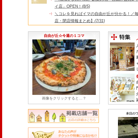
イ店」OPEN！
(8/5)
＼コレを見ればイマの自由が丘が分かる！／毎
店・閉店情報まとめ】
(7/31)
1日限定だった跡地に！家系×九州豚骨『かんむり
永久パス配布も！
(7/30)
自由が丘☆今週の１コマ
画像をクリックすると…？
本日のワ