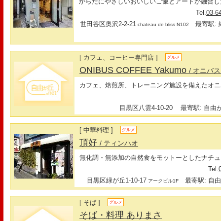
からだにやさしいおいしいご飯とアートが融合し
Tel.
03-6
世田谷区奥沢2-2-21
最寄駅: 
chateau de bliss N102
[ カフェ、コーヒー専門店 ]
グルメ
ONIBUS COFFEE Yakumo
/ オニバ
カフェ、焙煎所、トレーニング施設を備えたオニ
目黒区八雲4-10-20
最寄駅: 自由が
[ 中華料理 ]
グルメ
頂好
/ ティンハオ
無化調・無添加の自然食をモットーとしたナチュ
Tel.
目黒区緑が丘1-10-17
最寄駅: 自由が
アークビル1F
[ そば ]
グルメ
そば・料理 ありまさ