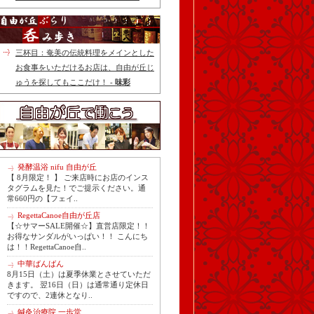
三杯目：奄美の伝統料理をメインとした
お食事をいただけるお店は、自由が丘じ
ゅうを探してもここだけ！ -
味彩
発酵温浴 nifu 自由が丘
【 8月限定！ 】 ご来店時にお店のインス
タグラムを見た！でご提示ください。通
常660円の【フェイ..
RegettaCanoe自由が丘店
【☆サマーSALE開催☆】直営店限定！！
お得なサンダルがいっぱい！！ こんにち
は！！RegettaCanoe自..
中華ばんばん
8月15日（土）は夏季休業とさせていただ
きます。 翌16日（日）は通常通り定休日
ですので、2連休となり..
鍼灸治療院 一歩堂