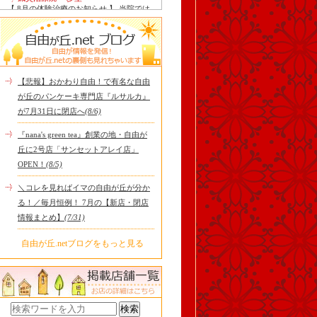
【 8月の体験治療のお知らせ 】 当院では
毎月第1月曜日を体験dayとし、当院の施
術をお得に体験し..
Le Monde Gourmand
今年も南アルプス @sachiblueberryfarm か
ら美味しいブルーベリーが😋
https://www.instagram.com/sachi..
【悲報】おかわり自由！で有名な自由
tomoru
が丘のパンケーキ専門店『ルサルカ』
土曜日限定ランチセット(12:00〜15:00)は
が7月31日に閉店へ
(8/6)
じまりました！※数量限定その日のおす
すめサンドイッチ(ルッ..
『nana's green tea』創業の地・自由が
cheese & booze ost
丘に2号店「サンセットアレイ店」
【 平日限定ランチメニュー 】 ワンプレー
OPEN！
(8/5)
トランチ登場！！パスタやリゾットにも
色々付くようにな..
＼コレを見ればイマの自由が丘が分か
京都九条ねぎ焼き専門店 ねぎ家 -時代
る！／毎月恒例！ 7月の【新店・閉店
家 旬-
【ランチ限定】鉄板炙りホルモン丼🔥本
情報まとめ】
(7/31)
日も大人気！香ばしく炙った新鮮ホルモ
ンに、濃厚な京都味噌だれ..
自由が丘.netブログをもっと見る
冷え性改善協会 ICITO
【 よもぎ蒸しやリラクゼーション専門の
顧問契約 】 冷え性改善協会は、小規模の
エステサロン、リ..