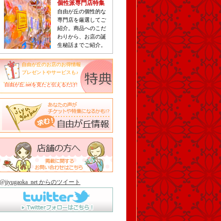
個性派専門店特集
自由が丘の個性的な
専門店を厳選してご
紹介。商品へのこだ
わりから、お店の誕
生秘話までご紹介。
自由が丘のお店のお得情報
プレゼントやサービスも♪
自由が丘.netを見たと伝えるだけ!
@jiyugaoka_net からのツイート