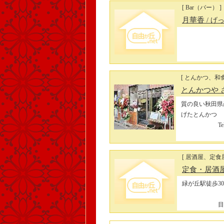
[ Bar（バー） ]
月華香
/ げ
[ とんかつ、和食
とんかつや 
質の良い秋田県
げたとんかつ
T
[ 居酒屋、定食
定食・居酒
緑が丘駅徒歩3
目