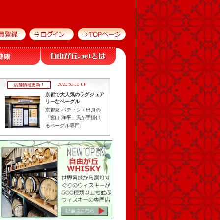
2025.05.15 UP
店舗情報更新！
京都で大人気のラグジュア
リーなベーグル
京都発 パティシエ出身の
「宮口 洋平」氏が手掛け
るベーグル専門..