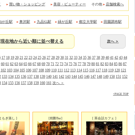
メ
買い物・ショッピング
美容・ビューティー
その他
店舗検索へ
由が丘駅
奥沢駅
九品仏駅
緑が丘駅
都立大学駅
田園調布駅
現在地から近い順に並べ替える
次へ ＞
6
17
18
19
20
21
22
23
24
25
26
27
28
29
30
31
32
33
34
35
36
37
38
39
40
41
42
43
44
60
61
62
63
64
65
66
67
68
69
70
71
72
73
74
75
76
77
78
79
80
81
82
83
84
85
86
87
102
103
104
105
106
107
108
109
110
111
112
113
114
115
116
117
118
119
120
121
2
133
134
135
136
137
138
139
140
141
142
143
144
145
146
147
148
149
150
151
152
3
154
155
156
157
158
159
160
161
次へ ＞
↑PAGE TOP
 よもぎ蒸し ]
[焼酎Bar]
[ 英会話カフェ ]