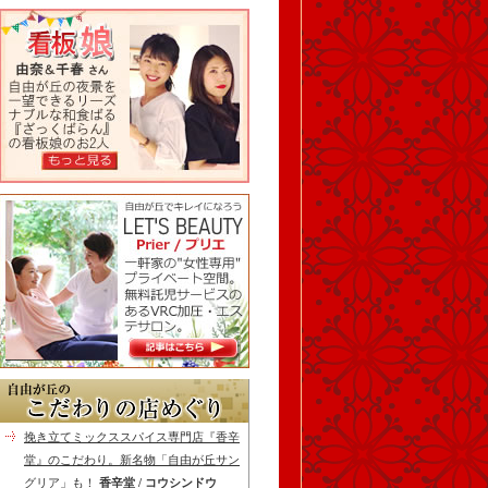
挽き立てミックススパイス専門店『香辛
堂』のこだわり。新名物「自由が丘サン
グリア」も！
香辛堂 / コウシンドウ