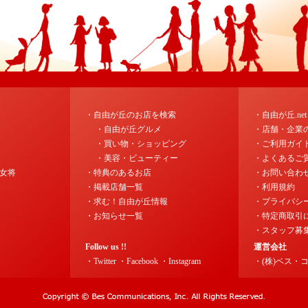
・自由が丘のお店を検索
・自由が丘.ne
・自由が丘グルメ
・店舗・企業
・買い物・ショッピング
・ご利用ガイ
・美容・ビューティー
・よくあるご
女将
・特典のあるお店
・お問い合わ
・掲載店舗一覧
・利用規約
・求む！自由が丘情報
・プライバシ
・お知らせ一覧
・特定商取引
・スタッフ募
Follow us !!
運営会社
・Twitter
・Facebook
・Instagram
・(株)ベス・