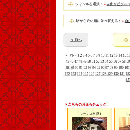
ジャンルを選択
：
自由が丘グル
駅から近い順に並べ替える
：
自
＜ 前へ
＜ 前へ
1
2
3
4
5
6
7
8
9
10
11
12
13
14
15
1
45
46
47
48
49
50
51
52
53
54
55
56
57
58
59
88
89
90
91
92
93
94
95
96
97
98
99
100
101
122
123
124
125
126
127
128
129
130
131
13
15
▼こちらのお店もチェック！
[ フランス料理 ]
[