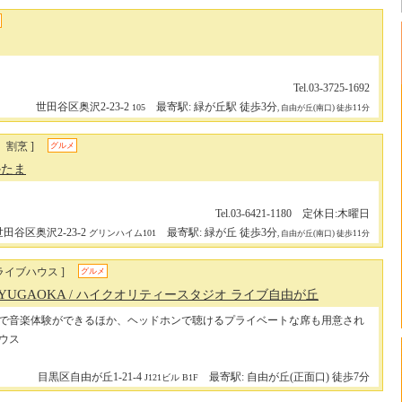
Tel.03-3725-1692
世田谷区奥沢2-23-2
最寄駅: 緑が丘駅 徒歩3分
105
, 自由が丘(南口) 徒歩11分
、割烹 ]
グルメ
かたま
Tel.03-6421-1180 定休日:木曜日
世田谷区奥沢2-23-2
最寄駅: 緑が丘 徒歩3分
グリンハイム101
, 自由が丘(南口) 徒歩11分
ライブハウス ]
グルメ
JIYUGAOKA
/ ハイクオリティースタジオ ライブ自由が丘
で音楽体験ができるほか、ヘッドホンで聴けるプライベートな席も用意され
ウス
目黒区自由が丘1-21-4
最寄駅: 自由が丘(正面口) 徒歩7分
J121ビル B1F