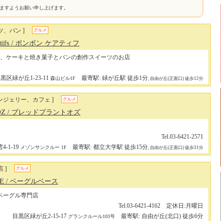
けますようお願い申し上げます。
ツ、パン ]
グルメ
tifs
/ ボンボン ケアティフ
、ケーキと焼き菓子とパンの創作スイーツのお店
黒区緑が丘1-23-11
最寄駅: 緑が丘駅 徒歩1分
森山ビル1F
, 自由が丘(正面口) 徒歩12分
ンジェリー、カフェ ]
グルメ
 OZ
/ ブレッドプラントオズ
Tel.03-6421-2571
-1-19
最寄駅: 都立大学駅 徒歩15分
メゾンサンクルー 1F
, 自由が丘(正面口) 徒歩31分
 ]
グルメ
SE
/ ベーグルベース
ベーグル専門店
Tel.03-6421-4162 定休日:月曜日
目黒区緑が丘2-15-17
最寄駅: 自由が丘(北口) 徒歩6分
グランクルール103号