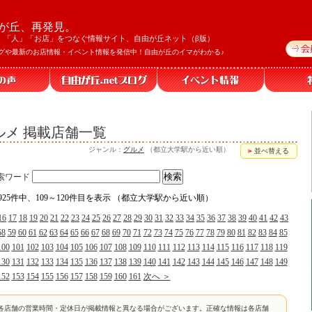
が丘、再発見。
」「人」「お店」をつなぐ情報サイト、自由が丘ネット（β版）
グや最新のお店情報・イベント情報を発信中！自由が丘のイマがわかる♪
メ 掲載店舗一覧
ジャンル：
グルメ
（都立大学駅から近い順）
並べ替える
索ワード
1925件中、109～120件目を表示 （都立大学駅から近い順）
16
17
18
19
20
21
22
23
24
25
26
27
28
29
30
31
32
33
34
35
36
37
38
39
40
41
42
43
58
59
60
61
62
63
64
65
66
67
68
69
70
71
72
73
74
75
76
77
78
79
80
81
82
83
84
85
100
101
102
103
104
105
106
107
108
109
110
111
112
113
114
115
116
117
118
119
130
131
132
133
134
135
136
137
138
139
140
141
142
143
144
145
146
147
148
149
152
153
154
155
156
157
158
159
160
161
次へ ＞
各店舗の営業時間・定休日が掲載情報と異なる場合がございます。正確な情報は各店舗