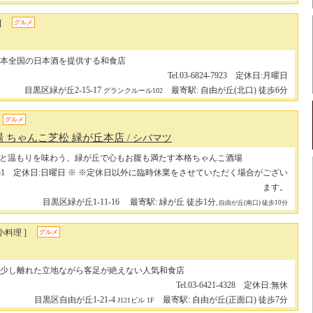
]
グルメ
本全国の日本酒を提供する和食店
Tel.03-6824-7923 定休日:月曜日
目黒区緑が丘2-15-17
最寄駅: 自由が丘(北口) 徒歩6分
グランクルール102
グルメ
 ちゃんこ芝松 緑が丘本店
/ シバマツ
と温もりを味わう、緑が丘で心もお腹も満たす本格ちゃんこ酒場
717-5751 定休日:日曜日 ※ ※定休日以外に臨時休業をさせていただく場合がござい
ます。
目黒区緑が丘1-11-16
最寄駅: 緑が丘 徒歩1分
, 自由が丘(南口) 徒歩10分
小料理 ]
グルメ
少し離れた立地ながら客足が絶えない人気和食店
Tel.03-6421-4328 定休日:無休
目黒区自由が丘1-21-4
最寄駅: 自由が丘(正面口) 徒歩7分
J121ビル 1F