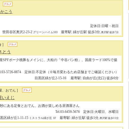
グルメ
っかこう
定休日:日曜・祝日
世田谷区奥沢2-23-2
最寄駅: 緑が丘駅 徒歩3分
グリーンハイム103
, 奥沢駅 徒歩7分
 ]
グルメ
さとう
産SPFポーク桃豚をメインに、大粒の「中谷パン粉」、国産ラード100%で揚
el.03-5726-8874 定休日:不定休（※毎月変わるため店舗までご確認ください）
目黒区緑が丘2-15-16
最寄駅: 自由が丘(北口) 徒歩6分
屋、おでん ]
グルメ
屋いえじ
0秒にある定食とおでん、お酒が楽しめる居酒屋さん
Tel.03-6459-5676 定休日:火曜日、水曜日
黒区緑が丘1-11-15
最寄駅: 緑が丘駅 徒歩1分
ミストラル緑が丘 1F
, 奥沢駅 徒歩11分