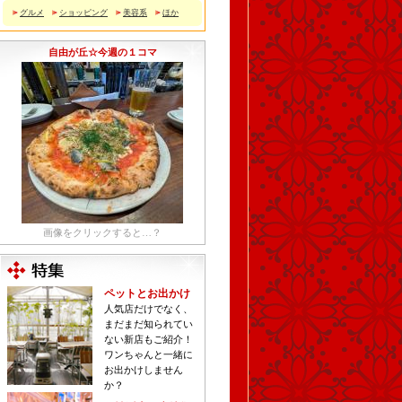
グルメ
ショッピング
美容系
ほか
自由が丘☆今週の１コマ
画像をクリックすると…？
ペットとお出かけ
人気店だけでなく、
まだまだ知られてい
ない新店もご紹介！
ワンちゃんと一緒に
お出かけしません
か？