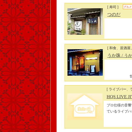
[ 寿司 ]
グルメ
つのだ
[ 和食、居酒屋
うか珠
/ う
[ ライブバー、
HQS LIVE 
プロ仕様の音響
ているライブハ