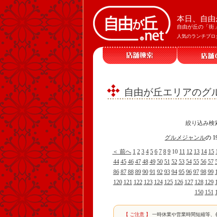
本日、自由
自由が丘の「街
人気のランチブロ
自由が丘エリアのグル
絞り込み検
グルメジャンル
の 
＜ 前へ
1
2
3
4
5
6
7
8
9
10
11
12
13
14
15
44
45
46
47
48
49
50
51
52
53
54
55
56
57
86
87
88
89
90
91
92
93
94
95
96
97
98
99
120
121
122
123
124
125
126
127
128
129
150
151
【 ご注意 】
一時休業や営業時間短縮等、