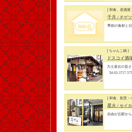
[ 和食、居酒屋 
千月
/ チゲツ
季節の食材と日
[ ちゃんこ鍋 ]
ドスコイ酒場
力士直伝の旨さ
Tel.03-3
[ 和食、割烹・
星火
/ セイカ
自由が丘駅から