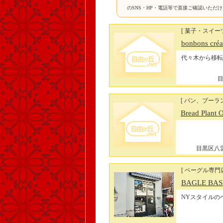
のSNS・HP・電話等で直接ご確認いただ
[ 菓子・スイー
bonbons créa
代々木から移転
目
[ パン、ブーラ
Bread Plant
目黒区八雲4
[ ベーグル専門店
BAGLE BA
NYスタイルの