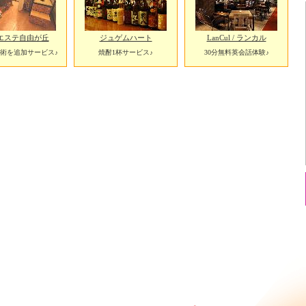
エステ自由が丘
ジュゲムハート
LanCul / ランカル
術を追加サービス♪
焼酎1杯サービス♪
30分無料英会話体験♪