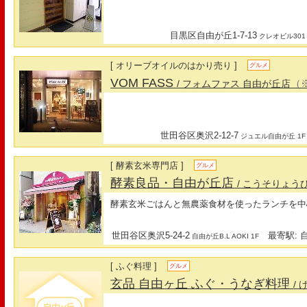
目黒区自由が丘1-7-13
クレオビル301
[ オリーブオイルのはかり売り ]
グルメ
VOM FASS
（
/ フォムファス 自由が丘店
世田谷区奥沢2-12-7
ジュエル自由が丘 1F
[ 酵素玄米専門店 ]
グルメ
酵素良品・自由が丘店
/ こうそりょう
酵素玄米ごはんと無農薬食材を使ったランチを中
世田谷区奥沢5-24-2
最寄駅: 自
自由が丘B.L AOKI 1F
[ ふぐ料理 ]
グルメ
玄品 自由ヶ丘 ふぐ・うなぎ料理
/