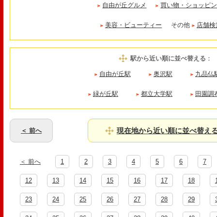
自由が丘グルメ
買い物・ショッピ
美容・ビューティー
その他
店舗検
駅から近い順に並べ替える
：
自由が丘駅
奥沢駅
九品仏
緑が丘駅
都立大学駅
田園調
現在地から近い順に並べ替え
＜ 前へ
＜ 前へ
1
2
3
4
5
6
7
12
13
14
15
16
17
18
23
24
25
26
27
28
29