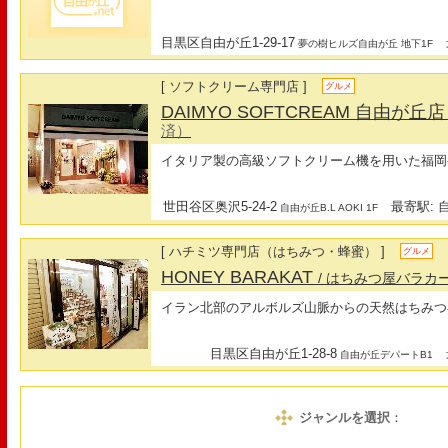
目黒区自由が丘1-29-17
最
夢の樹ヒルズ自由が丘 地下1F
[ ソフトクリーム専門店 ]
グルメ
DAIMYO SOFTCREAM 自由が丘
済）
イタリア製の高級ソフトクリーム機を用いた福岡
世田谷区奥沢5-24-2
最寄駅: 自
自由が丘B.L AOKI 1F
[ ハチミツ専門店（はちみつ・蜂蜜） ]
グルメ
HONEY BARAKAT
/ はちみつ屋バラカ
イラン北部のアルボルズ山脈からの天然はちみつ
目黒区自由が丘1-28-8
最
自由が丘デパートB1
ジャンルを選択
：