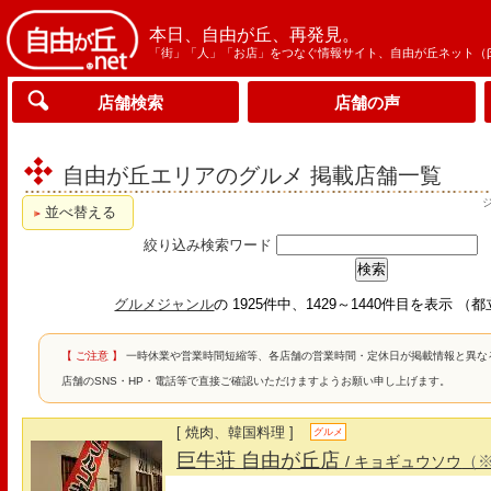
本日、自由が丘、再発見。
「街」「人」「お店」をつなぐ情報サイト、自由が丘ネット（
店舗検索
店舗の声
自由が丘エリアのグルメ 掲載店舗一覧
並べ替える
絞り込み検索ワード
グルメジャンル
の 1925件中、1429～1440件目を表示 
【 ご注意 】
一時休業や営業時間短縮等、各店舗の営業時間・定休日が掲載情報と異な
店舗のSNS・HP・電話等で直接ご確認いただけますようお願い申し上げます。
[ 焼肉、韓国料理 ]
グルメ
巨牛荘 自由が丘店
（
/ キョギュウソウ