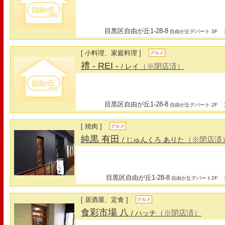
目黒区自由が丘1-28-8
最
自由が丘デパート 3F
[ 小料理、家庭料理 ]
グルメ
禮 - REI -
（※閉店済）
/ レイ
目黒区自由が丘1-28-8
最
自由が丘デパート 2F
[ 焼肉 ]
グルメ
純黒 有田
（※閉店済
/ じゅんくろ ありた
目黒区自由が丘1-28-8
最
自由が丘デパート2F
[ 居酒屋、定食 ]
グルメ
食彩市場 八
（※閉店済）
/ ハッチ