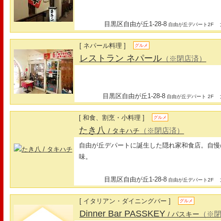
目黒区自由が丘1-28-8
最
自由が丘デパート2F
[ ネパール料理 ]
グルメ
レストラン ネパール
（※閉店済）
目黒区自由が丘1-28-8
最
自由が丘デパート 2F
[ 和食、割烹・小料理 ]
グルメ
たき八
（※閉店済）
/ タキハチ
自由が丘デパートに誕生した隠れ家和食店。自慢
味。
目黒区自由が丘1-28-8
最
自由が丘デパート2F
[ イタリアン・ダイニングバー ]
グルメ
Dinner Bar PASSKEY
（※
/ パスキー