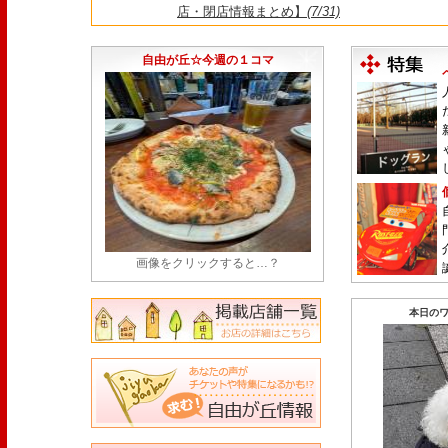
店・閉店情報まとめ】
(7/31)
1日限定だった跡地に！家系×九州豚骨『かんむり
永久パス配布も！
(7/30)
自由が丘☆今週の１コマ
画像をクリックすると…？
本日のワ