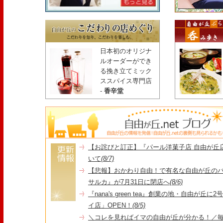
日本初のオリジナ
ルオーダーができ
る挽き立てミック
ススパイス専門店
-
香辛堂
【お詫びと訂正】『パール洋菓子店 自由が丘
いて
(8/7)
【悲報】おかわり自由！で有名な自由が丘の
サルカ』が7月31日に閉店へ
(8/6)
『nana's green tea』創業の地・自由が丘
イ店」OPEN！
(8/5)
＼コレを見ればイマの自由が丘が分かる！／毎