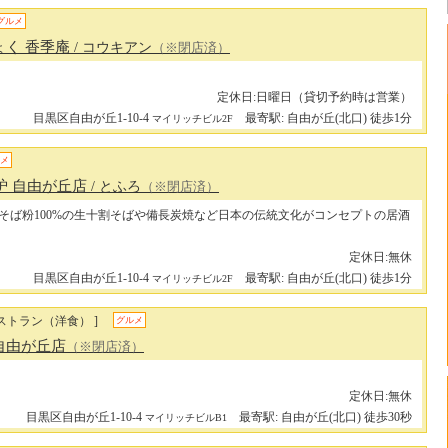
グルメ
ょく 香季庵
/ コウキアン
（※閉店済）
定休日:日曜日（貸切予約時は営業）
目黒区自由が丘1-10-4
最寄駅: 自由が丘(北口) 徒歩1分
マイリッチビル2F
メ
炉 自由が丘店
/ とふろ
（※閉店済）
そば粉100%の生十割そばや備長炭焼など日本の伝統文化がコンセプトの居酒
定休日:無休
目黒区自由が丘1-10-4
最寄駅: 自由が丘(北口) 徒歩1分
マイリッチビル2F
ストラン（洋食） ]
グルメ
自由が丘店
（※閉店済）
定休日:無休
目黒区自由が丘1-10-4
最寄駅: 自由が丘(北口) 徒歩30秒
マイリッチビルB1