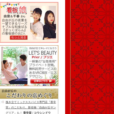
挽き立てミックススパイス専門店『香辛
堂』のこだわり。新名物「自由が丘サン
グリア」も！
香辛堂 / コウシンドウ