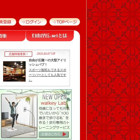
2025.05.07 UP
店舗情報更新！
自由が丘随一の大型アイリ
ッシュパブ！
スポーツ観戦もできるスポ
ーツバーとしても人気です
♪..