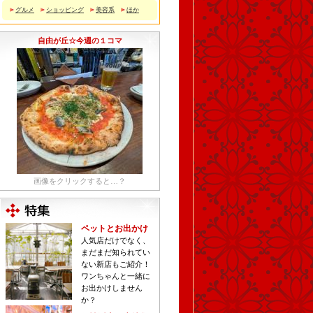
グルメ
ショッピング
美容系
ほか
自由が丘☆今週の１コマ
画像をクリックすると…？
ペットとお出かけ
人気店だけでなく、
まだまだ知られてい
ない新店もご紹介！
ワンちゃんと一緒に
お出かけしません
か？