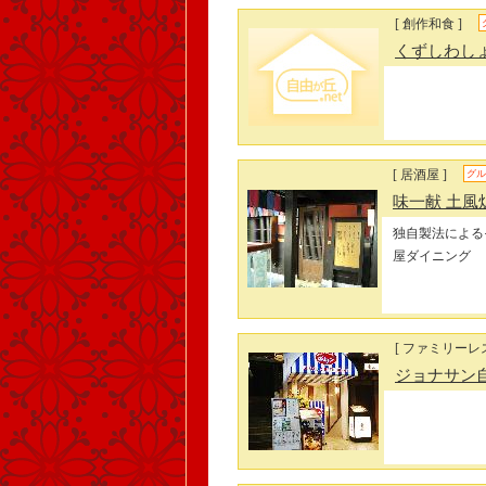
[ 創作和食 ]
くずしわし
[ 居酒屋 ]
グル
味一献 土風
独自製法による
屋ダイニング
[ ファミリーレ
ジョナサン