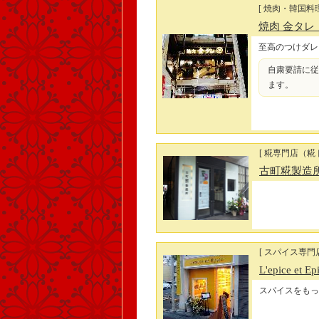
[ 焼肉・韓国料理
焼肉 金タレ
至高のつけダレ
自粛要請に従
ます。
[ 糀専門店（糀
古町糀製造
[ スパイス専門店
L'epice et Ep
スパイスをもっ