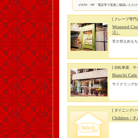
のSNS・HP・電話等で直接ご確認いただ
[ クレープ専門店
Wrapped 
済）
甘さ控えめもち
[ 自転車屋、サ
Bianchi Cafe
サイクリングか
[ ダイニングバー
Children
/ 