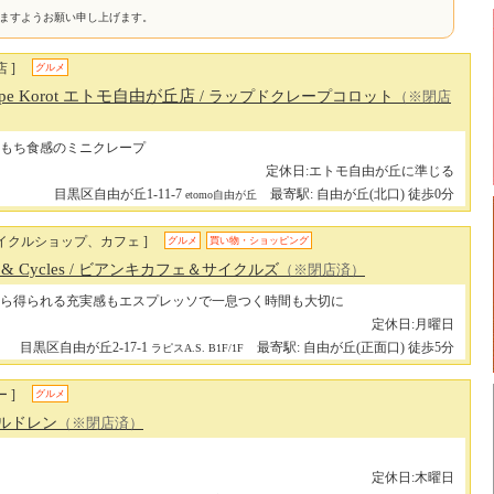
けますようお願い申し上げます。
 ]
グルメ
Crepe Korot エトモ自由が丘店
/ ラップドクレープコロット
（※閉店
もち食感のミニクレープ
定休日:エトモ自由が丘に準じる
目黒区自由が丘1-11-7
最寄駅: 自由が丘(北口) 徒歩0分
etomo自由が丘
イクルショップ、カフェ ]
グルメ
買い物・ショッピング
 & Cycles
/ ビアンキカフェ＆サイクルズ
（※閉店済）
ら得られる充実感もエスプレッソで一息つく時間も大切に
定休日:月曜日
目黒区自由が丘2-17-1
最寄駅: 自由が丘(正面口) 徒歩5分
ラピスA.S. B1F/1F
 ]
グルメ
チルドレン
（※閉店済）
定休日:木曜日