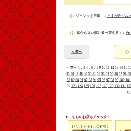
ジャンルを選択
：
自由が丘グル
駅から近い順に並べ替える
：
自
＜ 前へ
＜ 前へ
1
2
3
4
5
6
7
8
9
10
11
12
13
14
15
1
45
46
47
48
49
50
51
52
53
54
55
56
57
58
59
88
89
90
91
92
93
94
95
96
97
98
99
100
101
122
123
124
125
126
127
128
129
130
131
13
15
▼こちらのお店もチェック！
[ ペルシャ＆トルコ料理 ]