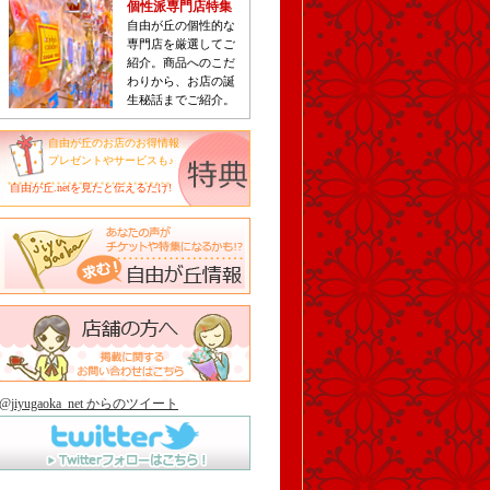
個性派専門店特集
自由が丘の個性的な
専門店を厳選してご
紹介。商品へのこだ
わりから、お店の誕
生秘話までご紹介。
自由が丘のお店のお得情報
プレゼントやサービスも♪
自由が丘.netを見たと伝えるだけ!
@jiyugaoka_net からのツイート