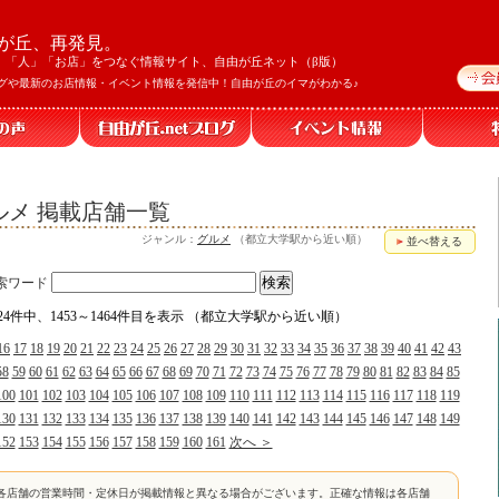
が丘、再発見。
」「人」「お店」をつなぐ情報サイト、自由が丘ネット（β版）
グや最新のお店情報・イベント情報を発信中！自由が丘のイマがわかる♪
メ 掲載店舗一覧
ジャンル：
グルメ
（都立大学駅から近い順）
並べ替える
索ワード
924件中、1453～1464件目を表示 （都立大学駅から近い順）
16
17
18
19
20
21
22
23
24
25
26
27
28
29
30
31
32
33
34
35
36
37
38
39
40
41
42
43
58
59
60
61
62
63
64
65
66
67
68
69
70
71
72
73
74
75
76
77
78
79
80
81
82
83
84
85
100
101
102
103
104
105
106
107
108
109
110
111
112
113
114
115
116
117
118
119
130
131
132
133
134
135
136
137
138
139
140
141
142
143
144
145
146
147
148
149
152
153
154
155
156
157
158
159
160
161
次へ ＞
各店舗の営業時間・定休日が掲載情報と異なる場合がございます。正確な情報は各店舗