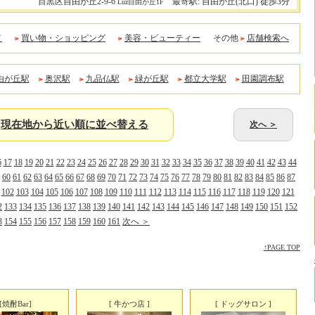
目黒区自由が丘2-9-6
最寄駅: 自由が丘(北口) 徒歩3分
Luz自由が丘1F
メ
買い物・ショッピング
美容・ビューティー
その他
店舗検索へ
由が丘駅
奥沢駅
九品仏駅
緑が丘駅
都立大学駅
田園調布駅
現在地から近い順に並べ替える
次へ ＞
6
17
18
19
20
21
22
23
24
25
26
27
28
29
30
31
32
33
34
35
36
37
38
39
40
41
42
43
44
60
61
62
63
64
65
66
67
68
69
70
71
72
73
74
75
76
77
78
79
80
81
82
83
84
85
86
87
102
103
104
105
106
107
108
109
110
111
112
113
114
115
116
117
118
119
120
121
2
133
134
135
136
137
138
139
140
141
142
143
144
145
146
147
148
149
150
151
152
3
154
155
156
157
158
159
160
161
次へ ＞
↑PAGE TOP
[焼酎Bar]
[ 牛かつ店 ]
[ ドッグサロン ]