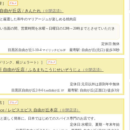
 ]
グルメ
 自由が丘店
/ きんたれ
（※閉店済）
と厳選した和牛のマリアージュが楽しめる焼肉店
い当面の間、営業時間を水曜～日曜日の12時～20時までとさせていただき
定休日:無休
目黒区自由が丘1-10-4
最寄駅: 自由が丘(北口) 徒歩30秒
マイリッチビル2F
ドリンク、糀ジェラート） ]
グルメ
所 自由が丘店
/ ふるまちこうじせいぞうじょ
（※閉店済）
定休日:元旦以外は原則年中無休
目黒区自由が丘2-9-6
最寄駅: 自由が丘(正面口) 徒歩3分
Luz自由が丘 1F
 ]
グルメ
ice
/ レピスエピス 自由が丘本店
（※閉店済）
と楽しく簡単に。日本ではじめてのスパイス専門のお店です。
定休日:水曜日、夏期・年末年始