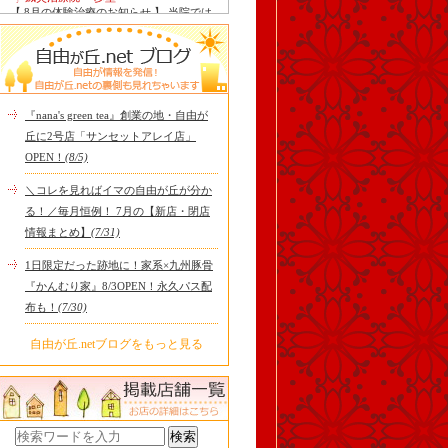
【 8月の体験治療のお知らせ 】 当院では
毎月第1月曜日を体験dayとし、当院の施
術をお得に体験し..
Le Monde Gourmand
今年も南アルプス @sachiblueberryfarm か
ら美味しいブルーベリーが😋
https://www.instagram.com/sachi..
『nana's green tea』創業の地・自由が
tomoru
丘に2号店「サンセットアレイ店」
土曜日限定ランチセット(12:00〜15:00)は
OPEN！
(8/5)
じまりました！※数量限定その日のおす
すめサンドイッチ(ルッ..
＼コレを見ればイマの自由が丘が分か
cheese & booze ost
る！／毎月恒例！ 7月の【新店・閉店
【 平日限定ランチメニュー 】 ワンプレー
情報まとめ】
(7/31)
トランチ登場！！パスタやリゾットにも
色々付くようにな..
1日限定だった跡地に！家系×九州豚骨
京都九条ねぎ焼き専門店 ねぎ家 -時代
『かんむり家』8/3OPEN！永久パス配
家 旬-
【ランチ限定】鉄板炙りホルモン丼🔥本
布も！
(7/30)
日も大人気！香ばしく炙った新鮮ホルモ
ンに、濃厚な京都味噌だれ..
自由が丘.netブログをもっと見る
冷え性改善協会 ICITO
【 よもぎ蒸しやリラクゼーション専門の
顧問契約 】 冷え性改善協会は、小規模の
エステサロン、リ..