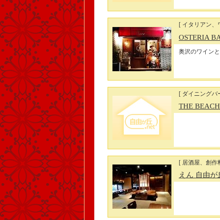
[ イタリアン、
OSTERIA BA
奥沢のワインと
[ ダイニングバー
THE BEAC
[ 居酒屋、創作料
えん 自由が