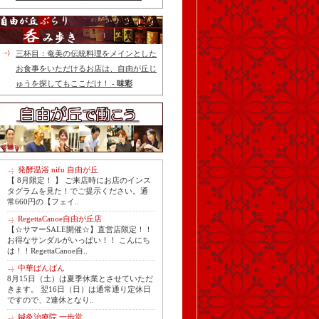
三杯目：奄美の伝統料理をメインとした
お食事をいただけるお店は、自由が丘じ
ゅうを探してもここだけ！ -
味彩
発酵温浴 nifu 自由が丘
【 8月限定！ 】 ご来店時にお店のインス
タグラムを見た！でご提示ください。通
常660円の【フェイ..
RegettaCanoe自由が丘店
【☆サマーSALE開催☆】直営店限定！！
お得なサンダルがいっぱい！！ こんにち
は！！RegettaCanoe自..
中華ばんばん
8月15日（土）は夏季休業とさせていただ
きます。 翌16日（日）は通常通り定休日
ですので、2連休となり..
鍼灸治療院 一歩堂