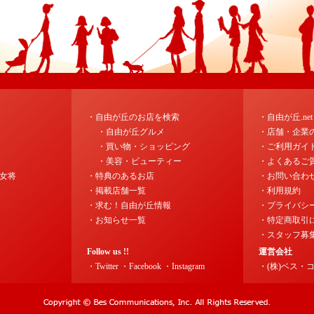
・自由が丘のお店を検索
・自由が丘.ne
・自由が丘グルメ
・店舗・企業
・買い物・ショッピング
・ご利用ガイ
・美容・ビューティー
・よくあるご
女将
・特典のあるお店
・お問い合わ
・掲載店舗一覧
・利用規約
・求む！自由が丘情報
・プライバシ
・お知らせ一覧
・特定商取引
・スタッフ募
Follow us !!
運営会社
・Twitter
・Facebook
・Instagram
・(株)ベス・