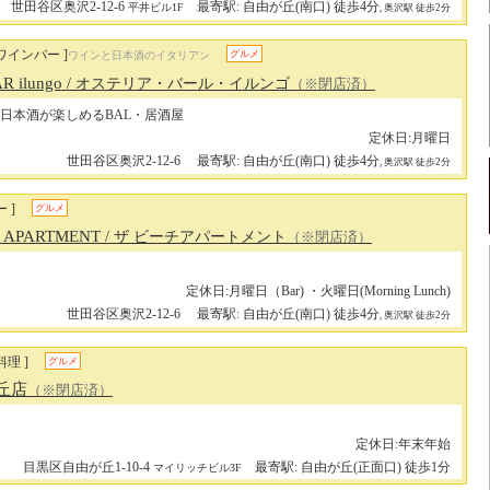
世田谷区奥沢2-12-6
最寄駅: 自由が丘(南口) 徒歩4分
平井ビル1F
, 奥沢駅 徒歩2分
ワインバー ]
グルメ
ワインと日本酒のイタリアン
R ilungo
/ オステリア・バール・イルンゴ
（※閉店済）
日本酒が楽しめるBAL・居酒屋
定休日:月曜日
世田谷区奥沢2-12-6
最寄駅: 自由が丘(南口) 徒歩4分
, 奥沢駅 徒歩2分
 ]
グルメ
H APARTMENT
/ ザ ビーチアパートメント
（※閉店済）
定休日:月曜日（Bar) ・火曜日(Morning Lunch)
世田谷区奥沢2-12-6
最寄駅: 自由が丘(南口) 徒歩4分
, 奥沢駅 徒歩2分
理 ]
グルメ
丘店
（※閉店済）
定休日:年末年始
目黒区自由が丘1-10-4
最寄駅: 自由が丘(正面口) 徒歩1分
マイリッチビル3F