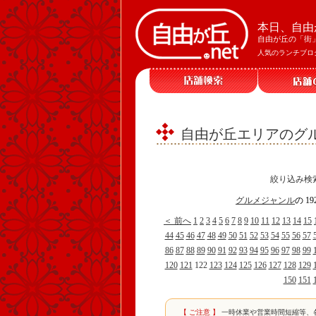
本日、自由
自由が丘の「街
人気のランチブロ
自由が丘エリアのグル
絞り込み検
グルメジャンル
の 1
＜ 前へ
1
2
3
4
5
6
7
8
9
10
11
12
13
14
15
44
45
46
47
48
49
50
51
52
53
54
55
56
57
86
87
88
89
90
91
92
93
94
95
96
97
98
99
120
121
122
123
124
125
126
127
128
129
150
151
【 ご注意 】
一時休業や営業時間短縮等、