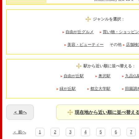
ジャンルを選択
：
自由が丘グルメ
買い物・ショッピ
美容・ビューティー
その他
店舗検
駅から近い順に並べ替える
：
自由が丘駅
奥沢駅
九品仏
緑が丘駅
都立大学駅
田園調
現在地から近い順に並べ替え
＜ 前へ
＜ 前へ
1
2
3
4
5
6
7