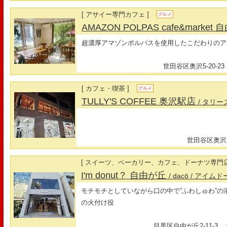
[ アサイー専門カフェ ]
グルメ
AMAZON POLPAS cafe&marke
超濃厚アマゾンポルパスを使用したこだわりのア
世田谷区奥沢5-20-23
[ カフェ・喫茶 ]
グルメ
TULLY'S COFFEE 奥沢駅店
/ タリ
世田谷区奥沢3-
[ スイーツ、ベーカリー、カフェ、ドーナツ専門店
I'm donut？ 自由が丘
/ dacō
/ アイム
モチモチとしていながら口の中で”ふわしゅわ”
の火付け役
目黒区自由が丘2-11-3
最