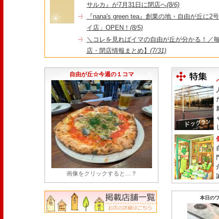
サルカ』が7月31日に閉店へ
(8/6)
『nana's green tea』創業の地・自由が丘
イ店」OPEN！
(8/5)
＼コレを見ればイマの自由が丘が分かる！／毎
店・閉店情報まとめ】
(7/31)
1日限定だった跡地に！家系×九州豚骨『かんむり
永久パス配布も！
(7/30)
自由が丘☆今週の１コマ
画像をクリックすると…？
本日のワ