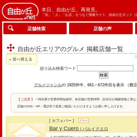
本日、自由が丘、再発見。
「街」「人」「お店」をつなぐ情報サイト、自由が丘ネット（
店舗検索
店舗の声
自由が丘エリアのグルメ 掲載店舗一覧
並べ替える
絞り込み検索ワード
グルメジャンル
の 1925件中、661～672件目を表示 
【 ご注意 】
一時休業や営業時間短縮等、各店舗の営業時間・定休日が掲載情報と異な
店舗のSNS・HP・電話等で直接ご確認いただけますようお願い申し上げます。
[ カフェバー ]
グルメ
Bar y Cuero
/ バルイクエロ