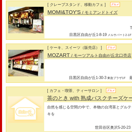
[ クレープスタンド、移動カフェ ]
グルメ
MOMI&TOY'S
/ モミアンドトイズ
T
目黒区自由が丘1-8-19
メルサパート2-1F
[ ケーキ、スイーツ（販売店） ]
グルメ
MOZART
/ モーツアルト自由が丘北口売店
目黒区自由が丘1-30-3
最寄
東急プラザ1F
[ カフェ・喫茶、ティーサロン ]
グルメ
茶のとき with 熟成バスクチーズケ
自然を感じる空間の中で、本物の台湾茶とグルテ
キを
世田谷区奥沢5-20-23