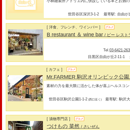
小林縫製所アトリエ内に併設している革とお酒の
世田谷区深沢3-1-2
最寄駅: 自由が丘
[ 洋食、フレンチ、ワインバー ]
グルメ
B restaurant ＆ wine bar
/ ビー レス
Tel.
03-6421-26
目黒区自由が丘2-11-1
最
[ カフェ ]
グルメ
Mr.FARMER 駒沢オリンピック公
素材の力を最大限に活かした体が喜ぶヘルスコン
世田谷区駒沢公園1-1-2
最寄駅: 駒沢大
(西口近く)
[ 漬物専門店 ]
グルメ
つけもの 菜然
/ さいぜん