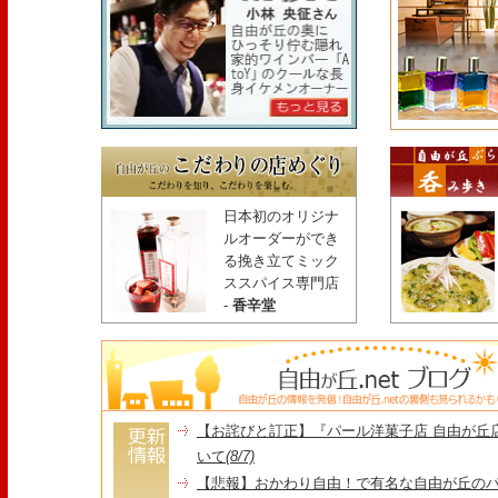
日本初のオリジナ
ルオーダーができ
る挽き立てミック
ススパイス専門店
-
香辛堂
【お詫びと訂正】『パール洋菓子店 自由が丘
いて
(8/7)
【悲報】おかわり自由！で有名な自由が丘の