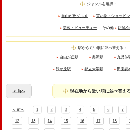
ジャンルを選択
：
自由が丘グルメ
買い物・ショッピ
美容・ビューティー
その他
店舗検
駅から近い順に並べ替える
：
自由が丘駅
奥沢駅
九品仏
緑が丘駅
都立大学駅
田園調
現在地から近い順に並べ替え
＜ 前へ
＜ 前へ
1
2
3
4
5
6
7
12
13
14
15
16
17
18