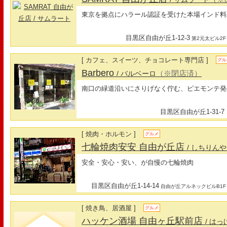
東京を拠点にハラール認証を受けた本場インド料
目黒区自由が丘1-12-3
第2元太ビル2F
[ カフェ、スイーツ、チョコレート専門店 ]
グル
Barbero
（※閉店済）
/ バルベーロ
南口の緑道沿いにさりげなく佇む、ピエモンテ発
目黒区自由が丘1-31-7
[ 焼肉・ホルモン ]
グルメ
七輪焼肉安安 自由が丘店
/ しちりん
安全・安心・安い、が自慢の七輪焼肉
目黒区自由が丘1-14-14
自由が丘アルネックビルB1F
[ 焼き鳥、居酒屋 ]
グルメ
ハッケン酒場 自由ヶ丘駅前店
/ は