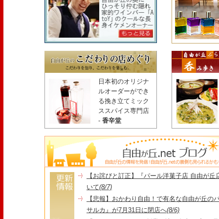
日本初のオリジナ
ルオーダーができ
る挽き立てミック
ススパイス専門店
-
香辛堂
【お詫びと訂正】『パール洋菓子店 自由が丘
いて
(8/7)
【悲報】おかわり自由！で有名な自由が丘の
サルカ』が7月31日に閉店へ
(8/6)