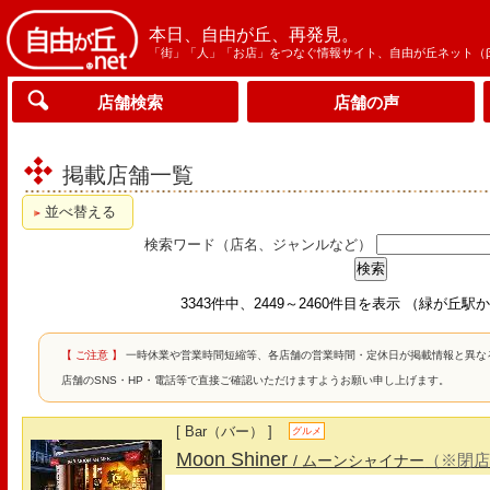
本日、自由が丘、再発見。
「街」「人」「お店」をつなぐ情報サイト、自由が丘ネット（
店舗検索
店舗の声
掲載店舗一覧
並べ替える
検索ワード（店名、ジャンルなど）
3343件中、2449～2460件目を表示 （緑が丘
【 ご注意 】
一時休業や営業時間短縮等、各店舗の営業時間・定休日が掲載情報と異な
店舗のSNS・HP・電話等で直接ご確認いただけますようお願い申し上げます。
[ Bar（バー） ]
グルメ
Moon Shiner
（※閉
/ ムーンシャイナー