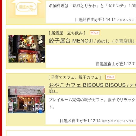
名物料理は「熟成とりかわ」と「旨ミンチ」！関
目黒区自由が丘1-14-14
アルネック2F
[ 居酒屋、立ち飲み ]
グルメ
餃子屋台 MENOJI
（※閉店済
/ めのじ
目黒区自由が丘1-12-7
[ 子育てカフェ、親子カフェ ]
グルメ
おやこカフェ BISOUS BISOUS
/ 
済）
プレイルーム完備の親子カフェ。親子でリラック
ト。
目黒区自由が丘1-12-14
自由が丘ビルディング1F