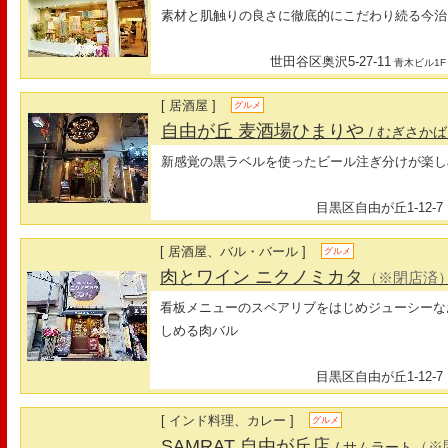
素材と肌触りの良さに徹底的にこだわり続る今治
世田谷区奥沢5-27-11
青木ビル1F
[ 居酒屋 ]
グルメ
自由が丘 麦酒場ひまりや
/ むぎさか
新感覚の黒ラベルを使ったビール注ぎ分けが楽しめるB
目黒区自由が丘1-12-7
[ 居酒屋、バル・バール ]
グルメ
肉とワイン ニクノミカタ
（※閉店済
看板メニューのスペアリブをはじめジューシーな
しめる肉バル
目黒区自由が丘1-12-7
[ インド料理、カレー ]
グルメ
SAMRAT 自由が丘店
（※
/ サムラート