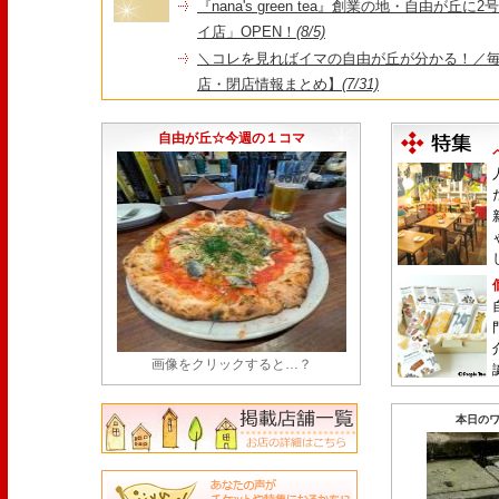
『nana's green tea』創業の地・自由が丘
イ店」OPEN！
(8/5)
＼コレを見ればイマの自由が丘が分かる！／毎
店・閉店情報まとめ】
(7/31)
1日限定だった跡地に！家系×九州豚骨『かんむり
永久パス配布も！
(7/30)
自由が丘☆今週の１コマ
画像をクリックすると…？
本日のワ