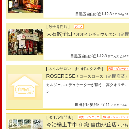
目黒区自由が丘1-12-3
F.C.Bldg B1
[ 餃子専門店 ]
グルメ
大石餃子団
（※
/ オオイシギョウザダン
目黒区自由が丘1-12-3
第二元太ビル2F
[ ネイルサロン、まつげエクステ ]
美容・ビューテ
ROSEROSE
（※閉店済
/ ローズローズ
カルジェルエデュケーターが揃う、高クオリティ
ン
世田谷区奥沢5-27-11
アオキビル4F
[ タオル専門店 ]
雑貨・インテリア
買い物・ショッピング
今治極上手巾 伊織 自由が丘店
/ い