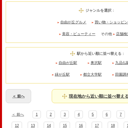
ジャンルを選択
：
自由が丘グルメ
買い物・ショッピ
美容・ビューティー
その他
店舗検
駅から近い順に並べ替える
：
自由が丘駅
奥沢駅
九品仏
緑が丘駅
都立大学駅
田園調
現在地から近い順に並べ替え
＜ 前へ
＜ 前へ
1
2
3
4
5
6
7
12
13
14
15
16
17
18