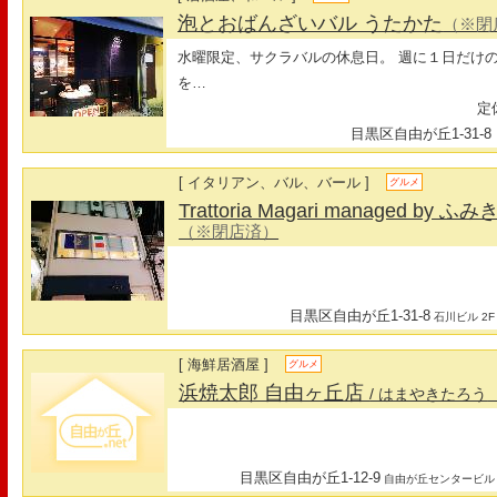
泡とおばんざいバル うたかた
（※閉
水曜限定、サクラバルの休息日。 週に１日だけ
を…
定休
目黒区自由が丘1-31-8
[ イタリアン、バル、バール ]
グルメ
Trattoria Magari managed by ふ
（※閉店済）
目黒区自由が丘1-31-8
石川ビル 2F
[ 海鮮居酒屋 ]
グルメ
浜焼太郎 自由ヶ丘店
/ はまやきたろう
目黒区自由が丘1-12-9
自由が丘センタービル