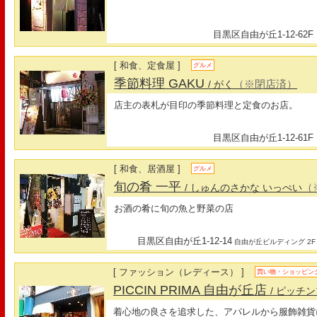
目黒区自由が丘1-12-62F
[ 和食、定食屋 ]
グルメ
季節料理 GAKU
（※閉店済）
/ がく
店主の表札が目印の季節料理と定食のお店。
目黒区自由が丘1-12-61F
[ 和食、居酒屋 ]
グルメ
旬の肴 一平
（
/ しゅんのさかな いっぺい
お酒の肴に旬の魚と野菜の店
目黒区自由が丘1-12-14
自由が丘ビルディング 2F
[ ファッション（レディース） ]
買い物・ショッピン
PICCIN PRIMA 自由が丘店
/ ピッチ
着心地の良さを追求した、アパレルから服飾雑貨