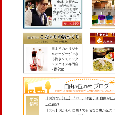
日本初のオリジナ
ルオーダーができ
る挽き立てミック
ススパイス専門店
-
香辛堂
【お詫びと訂正】『パール洋菓子店 自由が丘
いて
(8/7)
【悲報】おかわり自由！で有名な自由が丘の