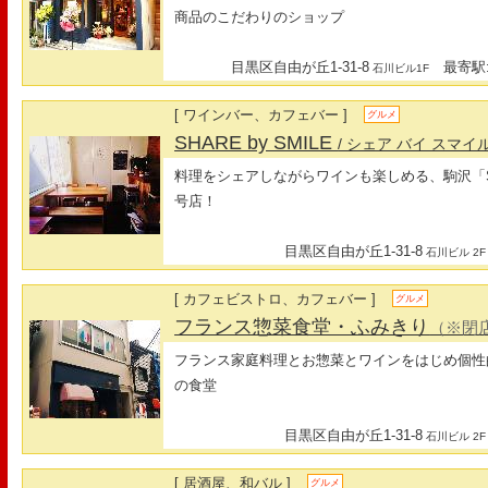
商品のこだわりのショップ
目黒区自由が丘1-31-8
最寄駅:
石川ビル1F
[ ワインバー、カフェバー ]
グルメ
SHARE by SMILE
/ シェア バイ スマイ
料理をシェアしながらワインも楽しめる、駒沢「SLOW
号店！
目黒区自由が丘1-31-8
石川ビル 2F
[ カフェビストロ、カフェバー ]
グルメ
フランス惣菜食堂・ふみきり
（※閉
フランス家庭料理とお惣菜とワインをはじめ個性
の食堂
目黒区自由が丘1-31-8
石川ビル 2F
[ 居酒屋、和バル ]
グルメ