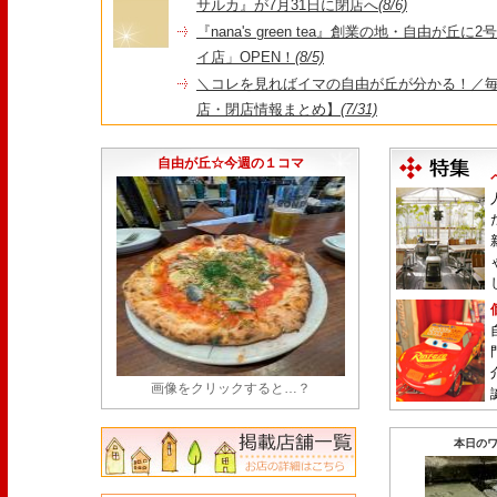
サルカ』が7月31日に閉店へ
(8/6)
『nana's green tea』創業の地・自由が丘
イ店」OPEN！
(8/5)
＼コレを見ればイマの自由が丘が分かる！／毎
店・閉店情報まとめ】
(7/31)
1日限定だった跡地に！家系×九州豚骨『かんむり
永久パス配布も！
(7/30)
自由が丘☆今週の１コマ
画像をクリックすると…？
本日のワ