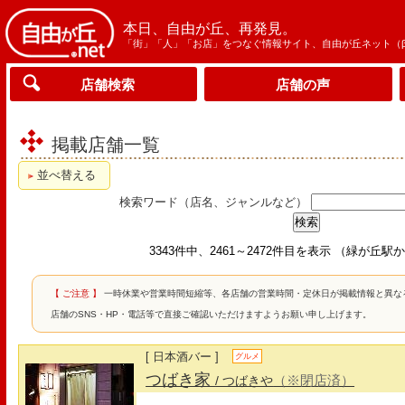
本日、自由が丘、再発見。
「街」「人」「お店」をつなぐ情報サイト、自由が丘ネット（
店舗検索
店舗の声
掲載店舗一覧
並べ替える
検索ワード（店名、ジャンルなど）
3343件中、2461～2472件目を表示 （緑が丘
【 ご注意 】
一時休業や営業時間短縮等、各店舗の営業時間・定休日が掲載情報と異な
店舗のSNS・HP・電話等で直接ご確認いただけますようお願い申し上げます。
[ 日本酒バー ]
グルメ
つばき家
（※閉店済）
/ つばきや