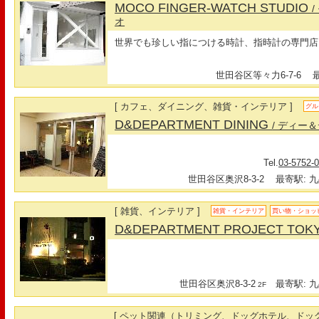
MOCO FINGER-WATCH STUDIO
オ
世界でも珍しい指につける時計、指時計の専門店
世田谷区等々力6-7-6
最寄
[ カフェ、ダイニング、雑貨・インテリア ]
グル
D&DEPARTMENT DINING
/ ディー
Tel.
03-5752-
世田谷区奥沢8-3-2
最寄駅: 九
[ 雑貨、インテリア ]
雑貨・インテリア
買い物・ショッ
D&DEPARTMENT PROJECT TOK
世田谷区奥沢8-3-2
最寄駅: 九
2F
[ ペット関連（トリミング、ドッグホテル、ドッグ