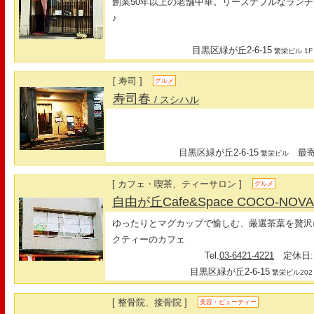
創業50年以上の老舗中華。リーズナブルなラン
♪
目黒区緑が丘2-6-15
繁栄ビル 1F
[ 寿司 ]
グルメ
寿司春
/ スシハル
目黒区緑が丘2-6-15
最寄駅
繁栄ビル
[ カフェ・喫茶、ティーサロン ]
グルメ
自由が丘Cafe&Space COCO-NOV
ゆったりとマグカップで愉しむ、厳選茶葉を贅沢
クティーのカフェ
Tel.
03-6421-4221
定休日:
目黒区緑が丘2-6-15
繁栄ビル202
[ 整骨院、接骨院 ]
美容・ビューティー