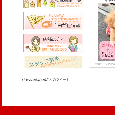
本日のワ
画像クリックで大
@jiyugaoka_netさんのツイート