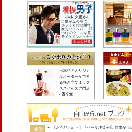
日本初のオリジナ
ルオーダーができ
る挽き立てミック
ススパイス専門店
-
香辛堂
【お詫びと訂正】『パール洋菓子店 自由が丘