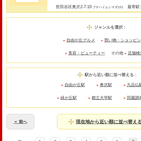
世田谷区奥沢2-7-10
最寄駅:
プチハイムシマダ101
ジャンルを選択
：
自由が丘グルメ
買い物・ショッピ
美容・ビューティー
その他
店舗検
駅から近い順に並べ替える
：
自由が丘駅
奥沢駅
九品仏
緑が丘駅
都立大学駅
田園調
現在地から近い順に並べ替え
＜ 前へ