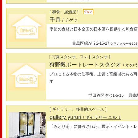
[ 和食、居酒屋 ]
グルメ
千月
/ チゲツ
季節の食材と日本全国の日本酒を提供する和食店
目黒区緑が丘2-15-17
グランクルール102
[ 写真スタジオ、フォトスタジオ ]
狩野毅ポートレートスタジオ
/ か
プロによる本物の仕事術、上質で高級感のある写
オ
世田谷区奥沢1-5-15
最寄駅
[ ギャラリー、多目的スペース ]
gallery yururi
/ ギャラリー ユルリ
「みどり湯」に併設された、展示・イベント・レ