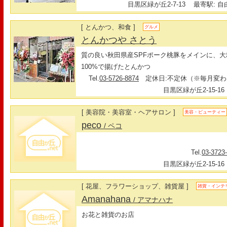
目黒区緑が丘2-7-13
最寄駅: 自由
[ とんかつ、和食 ]
グルメ
とんかつや さとう
質の良い秋田県産SPFポーク桃豚をメインに、
100%で揚げたとんかつ
Tel.
03-5726-8874
定休日:不定休（※毎月変わ
目黒区緑が丘2-15-16
[ 美容院・美容室・ヘアサロン ]
美容・ビューティー
peco
/ ペコ
Tel.
03-3723
目黒区緑が丘2-15-16
[ 花屋、フラワーショップ、雑貨屋 ]
雑貨・インテ
Amanahana
/ アマナハナ
お花と雑貨のお店