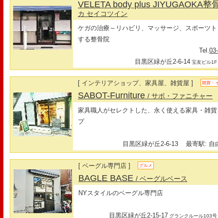
VELETA body plus JIYUGAOKA
カ セイコツイン
ケガの治療～リハビリ、マッサージ、スポーツト
する整骨院
Tel.
03
目黒区緑が丘2-6-14
宝友ビル1F
[ インテリアショップ、家具屋、雑貨屋 ]
雑貨・
SABOT-Furniture
/ サボ・ファニチャー
家具職人がセレクトした、永く使える家具・雑貨
プ
目黒区緑が丘2-6-13
最寄駅: 自由
[ ベーグル専門店 ]
グルメ
BAGLE BASE
/ ベーグルベース
NYスタイルのベーグル専門店
目黒区緑が丘2-15-17
グランクルール103号