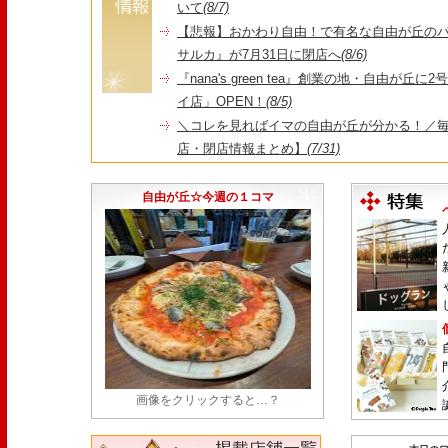
いて
(8/7)
【悲報】おかわり自由！で有名な自由が丘の
サルカ』が7月31日に閉店へ
(8/6)
『nana's green tea』創業の地・自由が丘
イ店」OPEN！
(8/5)
＼コレを見ればイマの自由が丘が分かる！／毎
店・閉店情報まとめ】
(7/31)
1日限定だった跡地に！家系×九州豚骨『かんむり
永久パス配布も！
(7/30)
自由が丘☆今週の１コマ
画像をクリックすると…？