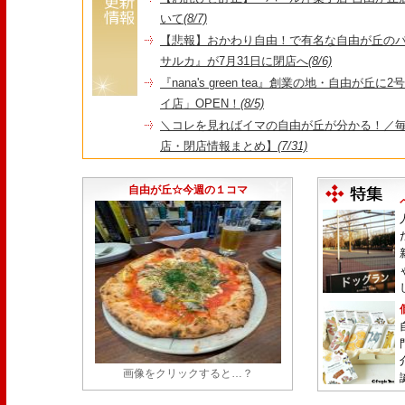
いて
(8/7)
【悲報】おかわり自由！で有名な自由が丘の
サルカ』が7月31日に閉店へ
(8/6)
『nana's green tea』創業の地・自由が丘
イ店」OPEN！
(8/5)
＼コレを見ればイマの自由が丘が分かる！／毎
店・閉店情報まとめ】
(7/31)
1日限定だった跡地に！家系×九州豚骨『かんむり
永久パス配布も！
(7/30)
自由が丘☆今週の１コマ
画像をクリックすると…？