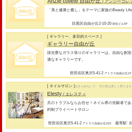
AnZie collete 自由が丘
/ アンジーコレ
「美と健康と癒し」をテーマに家族のBeauty Lif
目黒区自由が丘2-10-20
最
弥生ビル5F
[ ギャラリー、多目的スペース ]
ギャラリー自由が丘
採光豊なガラス張りのギャラリーは、自由な創造
適なギャラリーです。
世田谷区奥沢5-41-2
アトラス自由が丘1F
[ ネイルサロン ]
あきらめないで、 爪の形は美しく変ります
Elesty
/ エレスティ
爪のトラブルならお任せ！ネイル界の先駆者であ
約制プライベートサロン
世田谷区奥沢5-41-2
最寄駅: 自
アトラス自由が丘202