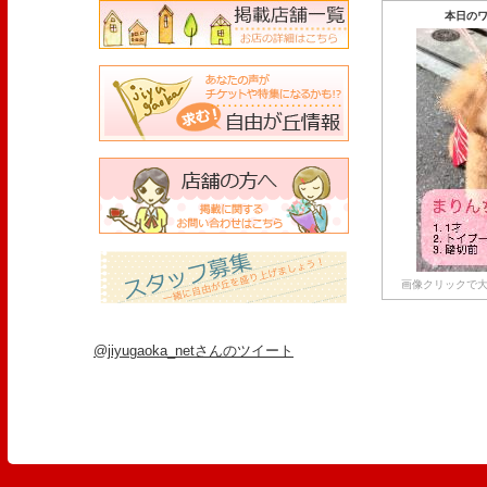
本日のワ
画像クリックで大
@jiyugaoka_netさんのツイート