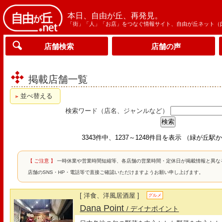
本日、自由が丘、再発見。
「街」「人」「お店」をつなぐ情報サイト、自由が丘ネット（
店舗検索
店舗の声
掲載店舗一覧
並べ替える
検索ワード（店名、ジャンルなど）
3343件中、1237～1248件目を表示 （緑が丘
【 ご注意 】
一時休業や営業時間短縮等、各店舗の営業時間・定休日が掲載情報と異な
店舗のSNS・HP・電話等で直接ご確認いただけますようお願い申し上げます。
[ 洋食、洋風居酒屋 ]
グルメ
Dana Point
/ デイナポイント