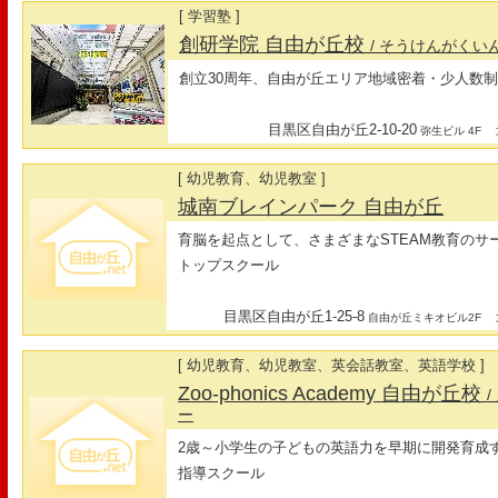
[ 学習塾 ]
創研学院 自由が丘校
/ そうけんがくい
創立30周年、自由が丘エリア地域密着・少人数
目黒区自由が丘2-10-20
最
弥生ビル 4F
[ 幼児教育、幼児教室 ]
城南ブレインパーク 自由が丘
育脳を起点として、さまざまなSTEAM教育のサ
トップスクール
目黒区自由が丘1-25-8
最
自由が丘ミキオビル2F
[ 幼児教育、幼児教室、英会話教室、英語学校 ]
Zoo-phonics Academy 自由が丘校
ー
2歳～小学生の子どもの英語力を早期に開発育成
指導スクール