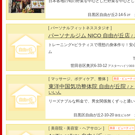
日本各地の旬の野菜を中心とした野菜を中心とし
目黒区自由が丘2-14-5
最
2F
[ パーソナルフィットネススタジオ ]
パーソナルジム NICO 自由が丘店
/
トレーニング×ピラティスで理想の身体作り！安
ム
T
世田谷区奥沢6-33-12
アスターハイツ303
[ マッサージ、ボディケア、整体 ]
美容・ビューテ
東洋中国気功整体院 自由が丘院
/
いいん
リーズナブルな料金で、男女関係無くずっと通い
目黒区自由が丘2-10-20
最
弥生ビル5F
[ 美容院・美容室・ヘアサロン ]
美容・ビューティー