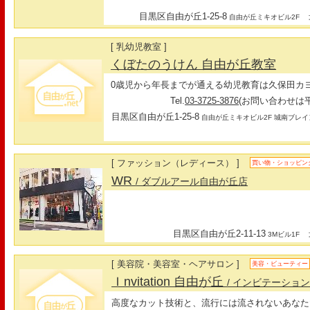
目黒区自由が丘1-25-8
最
自由が丘ミキオビル2F
[ 乳幼児教室 ]
くぼたのうけん 自由が丘教室
0歳児から年長までが通える幼児教育は久保田カ
Tel.
03-3725-3876
(お問い合わせは平日
目黒区自由が丘1-25-8
自由が丘ミキオビル2F 城南ブレ
[ ファッション（レディース） ]
買い物・ショッピン
WR
/ ダブルアール自由が丘店
目黒区自由が丘2-11-13
最
3Mビル1F
[ 美容院・美容室・ヘアサロン ]
美容・ビューティー
Ｉnvitation 自由が丘
/ インビテーショ
高度なカット技術と、流行には流されないあなた