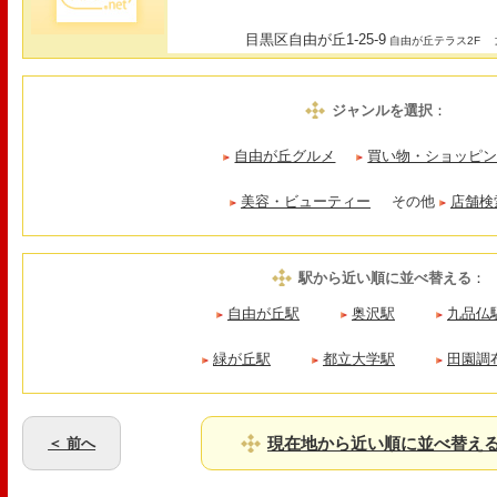
目黒区自由が丘1-25-9
最
自由が丘テラス2F
ジャンルを選択
：
自由が丘グルメ
買い物・ショッピ
美容・ビューティー
その他
店舗検
駅から近い順に並べ替える
：
自由が丘駅
奥沢駅
九品仏
緑が丘駅
都立大学駅
田園調
現在地から近い順に並べ替え
＜ 前へ