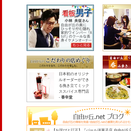
日本初のオリジナ
ルオーダーができ
る挽き立てミック
ススパイス専門店
-
香辛堂
【お詫びと訂正】『パール洋菓子店 自由が丘