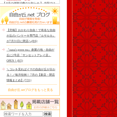
【 8月の体験治療のお知らせ 】 当院では
毎月第1月曜日を体験dayとし、当院の施
術をお得に体験し..
Le Monde Gourmand
今年も南アルプス @sachiblueberryfarm か
ら美味しいブルーベリーが😋
https://www.instagram.com/sachi..
【悲報】おかわり自由！で有名な自由
tomoru
が丘のパンケーキ専門店『ルサルカ』
土曜日限定ランチセット(12:00〜15:00)は
が7月31日に閉店へ
(8/6)
じまりました！※数量限定その日のおす
すめサンドイッチ(ルッ..
『nana's green tea』創業の地・自由が
cheese & booze ost
丘に2号店「サンセットアレイ店」
【 平日限定ランチメニュー 】 ワンプレー
OPEN！
(8/5)
トランチ登場！！パスタやリゾットにも
色々付くようにな..
＼コレを見ればイマの自由が丘が分か
京都九条ねぎ焼き専門店 ねぎ家 -時代
る！／毎月恒例！ 7月の【新店・閉店
家 旬-
【ランチ限定】鉄板炙りホルモン丼🔥本
情報まとめ】
(7/31)
日も大人気！香ばしく炙った新鮮ホルモ
ンに、濃厚な京都味噌だれ..
自由が丘.netブログをもっと見る
冷え性改善協会 ICITO
【 よもぎ蒸しやリラクゼーション専門の
顧問契約 】 冷え性改善協会は、小規模の
エステサロン、リ..