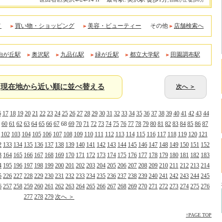
, 自由が丘 徒歩8分
メ
買い物・ショッピング
美容・ビューティー
その他
店舗検索へ
由が丘駅
奥沢駅
九品仏駅
緑が丘駅
都立大学駅
田園調布駅
現在地から近い順に並べ替える
次へ ＞
6
17
18
19
20
21
22
23
24
25
26
27
28
29
30
31
32
33
34
35
36
37
38
39
40
41
42
43
44
60
61
62
63
64
65
66
67
68
69
70
71
72
73
74
75
76
77
78
79
80
81
82
83
84
85
86
87
102
103
104
105
106
107
108
109
110
111
112
113
114
115
116
117
118
119
120
121
2
133
134
135
136
137
138
139
140
141
142
143
144
145
146
147
148
149
150
151
152
3
164
165
166
167
168
169
170
171
172
173
174
175
176
177
178
179
180
181
182
183
4
195
196
197
198
199
200
201
202
203
204
205
206
207
208
209
210
211
212
213
214
5
226
227
228
229
230
231
232
233
234
235
236
237
238
239
240
241
242
243
244
245
6
257
258
259
260
261
262
263
264
265
266
267
268
269
270
271
272
273
274
275
276
277
278
279
次へ ＞
↑PAGE TOP