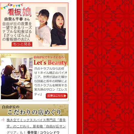
挽き立てミックススパイス専門店『香辛
堂』のこだわり。新名物「自由が丘サン
グリア」も！
香辛堂 / コウシンドウ