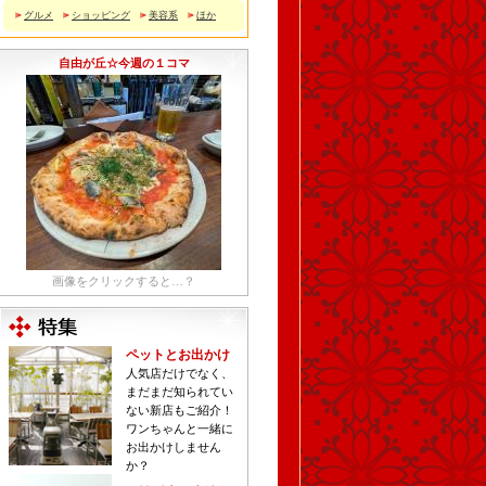
グルメ
ショッピング
美容系
ほか
自由が丘☆今週の１コマ
画像をクリックすると…？
ペットとお出かけ
人気店だけでなく、
まだまだ知られてい
ない新店もご紹介！
ワンちゃんと一緒に
お出かけしません
か？