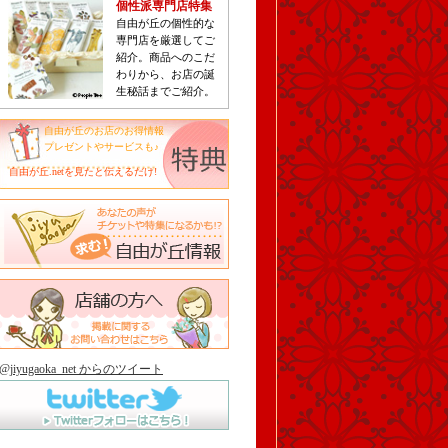
個性派専門店特集
自由が丘の個性的な
専門店を厳選してご
紹介。商品へのこだ
わりから、お店の誕
生秘話までご紹介。
自由が丘のお店のお得情報
プレゼントやサービスも♪
自由が丘.netを見たと伝えるだけ!
@jiyugaoka_net からのツイート