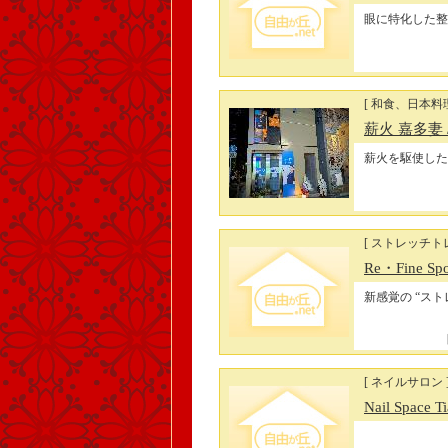
眼に特化した整
[ 和食、日本料理
薪火 嘉多妻
薪火を駆使した
[ ストレッチト
Re・Fine S
新感覚の “ス
[ ネイルサロン 
Nail Space T