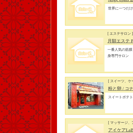
世界に一つだけ
[ エステサロン ]
月額エステ P
一番人気の筋膜
身専門サロン
[ スイーツ、ケ
粉と卵
/ コ
スイートポテト
[ マッサージ、
アイケアLa