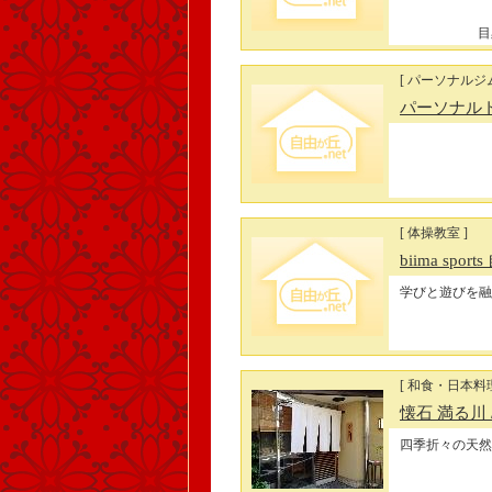
目
[ パーソナル
パーソナルト
[ 体操教室 ]
biima spo
学びと遊びを融
[ 和食・日本料
懐石 満る川
四季折々の天然