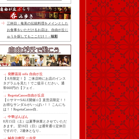
三杯目：奄美の伝統料理をメインとした
お食事をいただけるお店は、自由が丘じ
ゅうを探してもここだけ！ -
味彩
発酵温浴 nifu 自由が丘
【 8月限定！ 】 ご来店時にお店のインス
タグラムを見た！でご提示ください。通
常660円の【フェイ..
RegettaCanoe自由が丘店
【☆サマーSALE開催☆】直営店限定！！
お得なサンダルがいっぱい！！ こんにち
は！！RegettaCanoe自..
中華ばんばん
8月15日（土）は夏季休業とさせていただ
きます。 翌16日（日）は通常通り定休日
ですので、2連休となり..
鍼灸治療院 一歩堂