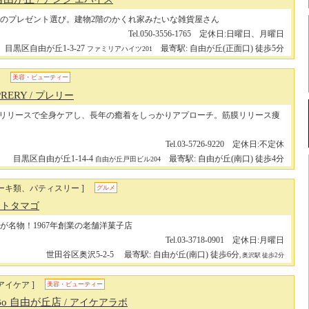
のプレゼント選び。建物2階のかくれ家みたいな雑貨屋さん
Tel.050-3556-1765 定休日:日曜日、月曜日
目黒区自由が丘1-3-27
最寄駅: 自由が丘(正面口) 徒歩5分
ファミリアハイツ201
美容・ビューティー
RERY
/ プレリー
リリースで全身ケアし、長年の癒着をしっかりアプローチ。筋膜リリース痩
Tel.03-5726-9220 定休日:不定休
目黒区自由が丘1-14-4
最寄駅: 自由が丘(南口) 徒歩4分
自由が丘戸田ビル204
ーキ類、パティスリー ]
グルメ
ナトタマゴ
が名物！1967年創業の老舗洋菓子店
Tel.03-3718-0901 定休日:月曜日
世田谷区奥沢5-2-5
最寄駅: 自由が丘(南口) 徒歩6分
, 奥沢駅 徒歩2分
アイケア ]
美容・ビューティー
Bo 自由が丘店
/ アイケアラボ