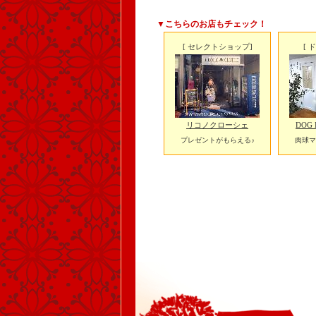
▼こちらのお店もチェック！
[ セレクトショップ]
[ 
リコノクローシェ
DOG 
プレゼントがもらえる♪
肉球マ