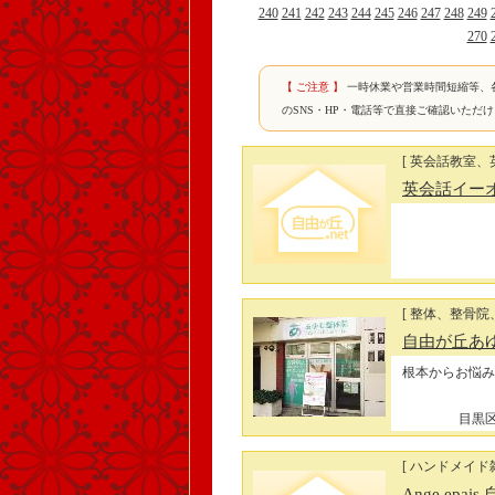
240
241
242
243
244
245
246
247
248
249
270
【 ご注意 】
一時休業や営業時間短縮等、
のSNS・HP・電話等で直接ご確認いただ
[ 英会話教室、
英会話イー
[ 整体、整骨院
自由が丘あ
根本からお悩み
目黒区
[ ハンドメイド雑
Ange epai