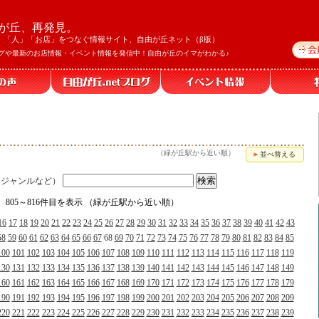
が丘、再発見。
」「人」「お店」をつなぐ情報サイト、自由が丘ネット（β版）
グや最新のお店情報・イベント情報を発信中！自由が丘のイマがわかる♪
（緑が丘駅から近い順）
並べ替える
、ジャンルなど）
中、805～816件目を表示 （緑が丘駅から近い順）
16
17
18
19
20
21
22
23
24
25
26
27
28
29
30
31
32
33
34
35
36
37
38
39
40
41
42
43
58
59
60
61
62
63
64
65
66
67
68
69
70
71
72
73
74
75
76
77
78
79
80
81
82
83
84
85
100
101
102
103
104
105
106
107
108
109
110
111
112
113
114
115
116
117
118
119
130
131
132
133
134
135
136
137
138
139
140
141
142
143
144
145
146
147
148
149
160
161
162
163
164
165
166
167
168
169
170
171
172
173
174
175
176
177
178
179
190
191
192
193
194
195
196
197
198
199
200
201
202
203
204
205
206
207
208
209
220
221
222
223
224
225
226
227
228
229
230
231
232
233
234
235
236
237
238
239