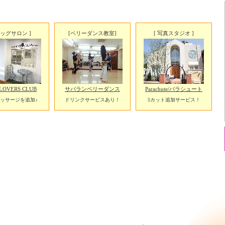
ドッグサロン ]
[ベリーダンス教室]
[ 写真スタジオ ]
LOVERS CLUB
サバランベリーダンス
Parachute/パラシュート
ッサージを追加♪
ドリンクサービスあり！
5カット追加サービス！