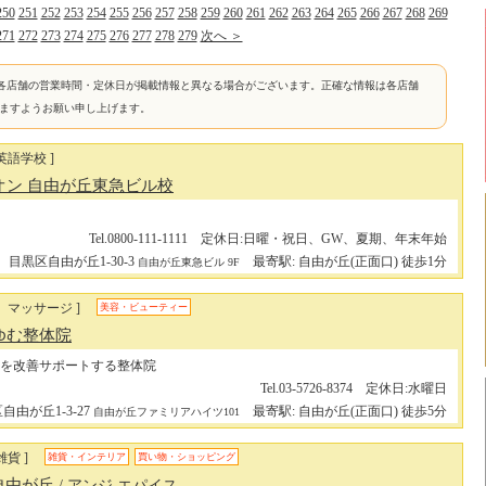
250
251
252
253
254
255
256
257
258
259
260
261
262
263
264
265
266
267
268
269
271
272
273
274
275
276
277
278
279
次へ ＞
各店舗の営業時間・定休日が掲載情報と異なる場合がございます。正確な情報は各店舗
けますようお願い申し上げます。
英語学校 ]
オン 自由が丘東急ビル校
Tel.0800-111-1111 定休日:日曜・祝日、GW、夏期、年末年始
目黒区自由が丘1-30-3
最寄駅: 自由が丘(正面口) 徒歩1分
自由が丘東急ビル 9F
、マッサージ ]
美容・ビューティー
ゆむ整体院
を改善サポートする整体院
Tel.03-5726-8374 定休日:水曜日
自由が丘1-3-27
最寄駅: 自由が丘(正面口) 徒歩5分
自由が丘ファミリアハイツ101
貨 ]
雑貨・インテリア
買い物・ショッピング
s 自由が丘
/ アンジ エパイス