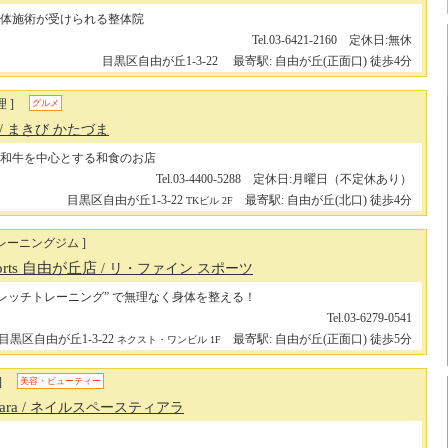
体施術が受けられる整体院
Tel.03-6421-2160 定休日:無休
目黒区自由が丘1-3-22
最寄駅: 自由が丘(正面口) 徒歩4分
 ]
グルメ
/ まきび かたづま
和牛を中心とする和食のお店
Tel.03-4400-5288 定休日:月曜日（不定休あり）
目黒区自由が丘1-3-22
最寄駅: 自由が丘(北口) 徒歩4分
TKビル 2F
レーニングジム ]
ports 自由が丘店
/ リ・ファイン スポーツ
トレッチトレーニング” で無理なく身体を整える！
Tel.03-6279-0541
目黒区自由が丘1-3-22
最寄駅: 自由が丘(正面口) 徒歩5分
ネクスト・ワンビル 1F
]
美容・ビューティー
iara
/ ネイルスペースティアラ