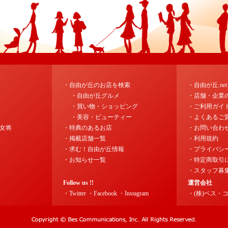
・自由が丘のお店を検索
・自由が丘.ne
・自由が丘グルメ
・店舗・企業
・買い物・ショッピング
・ご利用ガイ
・美容・ビューティー
・よくあるご
女将
・特典のあるお店
・お問い合わ
・掲載店舗一覧
・利用規約
・求む！自由が丘情報
・プライバシ
・お知らせ一覧
・特定商取引
・スタッフ募
Follow us !!
運営会社
・Twitter
・Facebook
・Instagram
・(株)ベス・