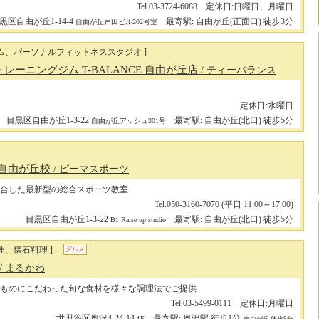
Tel.03-3724-6088 定休日:日曜日、月曜日
黒区自由が丘1-14-4
最寄駅: 自由が丘(正面口) 徒歩3分
自由が丘戸田ビル202号室
ジム、パーソナルフィットネススタジオ ]
レーニングジム T-BALANCE 自由が丘店
/ ティーバランス
定休日:水曜日
目黒区自由が丘1-3-22
最寄駅: 自由が丘(北口) 徒歩5分
自由が丘アッシュ301号
rts 自由が丘校
/ ビーマスポーツ
合した最新型の総合スポーツ教室
Tel.050-3160-7070 (平日 11:00～17:00)
目黒区自由が丘1-3-22
最寄駅: 自由が丘(北口) 徒歩5分
B1 Raise up studio
理、懐石料理 ]
グルメ
/ まるかわ
ものにこだわった旬な食材を様々な調理法でご提供
Tel.03-5499-0111 定休日:月曜日
世田谷区奥沢4-24-14
最寄駅: 奥沢駅 徒歩1分
1F