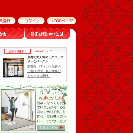
2025.05.15 UP
店舗情報更新！
京都で大人気のラグジュア
リーなベーグル
京都発 パティシエ出身の
「宮口 洋平」氏が手掛け
るベーグル専門..