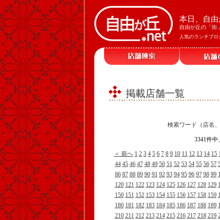
本日、自由
自由が丘の「街
人気のランチブロ
掲載店舗一覧
検索ワード（店名
3341件
＜ 前へ
1
2
3
4
5
6
7
8
9
10
11
12
13
14
15
44
45
46
47
48
49
50
51
52
53
54
55
56
57
86
87
88
89
90
91
92
93
94
95
96
97
98
99
120
121
122
123
124
125
126
127
128
129
150
151
152
153
154
155
156
157
158
159
180
181
182
183
184
185
186
187
188
189
210
211
212
213
214
215
216
217
218
219