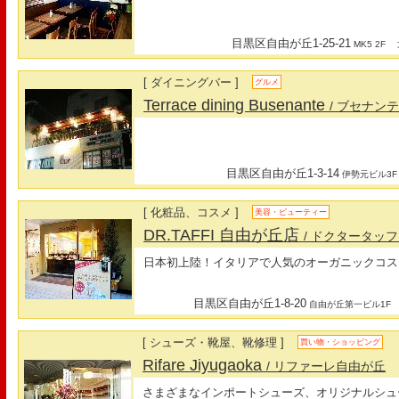
目黒区自由が丘1-25-21
最
MK5 2F
[ ダイニングバー ]
グルメ
Terrace dining Busenante
/ ブセナン
目黒区自由が丘1-3-14
伊勢元ビル3F
[ 化粧品、コスメ ]
美容・ビューティー
DR.TAFFI 自由が丘店
/ ドクタータッ
日本初上陸！イタリアで人気のオーガニックコス
目黒区自由が丘1-8-20
自由が丘第一ビル1F
[ シューズ・靴屋、靴修理 ]
買い物・ショッピング
Rifare Jiyugaoka
/ リファーレ自由が丘
さまざまなインポートシューズ、オリジナルシュ