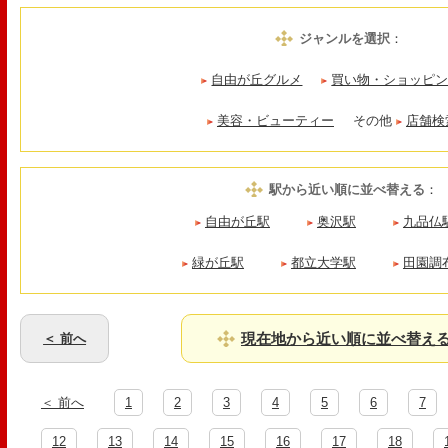
ジャンルを選択
：
自由が丘グルメ
買い物・ショッピ
美容・ビューティー
その他
店舗検
駅から近い順に並べ替える
：
自由が丘駅
奥沢駅
九品仏
緑が丘駅
都立大学駅
田園調
現在地から近い順に並べ替え
＜ 前へ
＜ 前へ
1
2
3
4
5
6
7
12
13
14
15
16
17
18