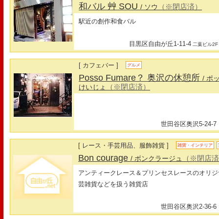
和バル 艸 SOU
（※閉店済）
/ ソウ
駅近の創作和食バル
目黒区自由が丘1-11-4
二葉ビル2F
[ カフェバー ]
グルメ
Posso Fumare？ 奥沢の休憩所
/ 
（※閉店済）
けいじょ
世田谷区奥沢5-24-7
[ レース・手芸用品、服飾雑貨 ]
雑貨・インテリア
Bon courage
（※閉店
/ ボンクラージュ
アンティークレース＆プリンセスレースのオリジ
芸雑貨などを扱う雑貨店
世田谷区奥沢2-36-6