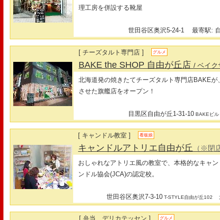
理工房を併設する靴屋
世田谷区奥沢5-24-1
最寄駅: 自
[ チーズタルト専門店 ]
グルメ
BAKE the SHOP 自由が丘店
/ ベイ
北海道発の焼きたてチーズタルト専門店BAKE
させた旗艦店をオープン！
目黒区自由が丘1-31-10
BAKEビル
[ キャンドル教室 ]
看板娘
キャンドルアトリエ自由が丘
（※閉
おしゃれなアトリエ風の教室で、本格的なキャン
ンドル協会(JCA)の認定校。
世田谷区奥沢7-3-10
最
T-STYLE自由が丘102
[ 弁当、デリカテッセン ]
グルメ