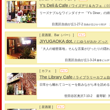
Y's Deli＆Cafe
（※
/ ワイズデリ＆カフェ
リーズナブルなワインダイナー「Y's Diner」の
目黒区自由が丘1-27-2
最
自由が丘ひかり街1F
[ 居酒屋、Bar（バー） ]
グルメ
JIYUGAOKA dot.
/ じゆうがおか どっと
「大人の秘密基地」そんな言葉がぴったりの隠れ
目黒区自由が丘1-3-24
藤巻ビル2F
[ カフェ ]
グルメ
The Library Cafe
/ ライブラリーカフェ
日常から離れてコーヒーを飲みながら本を読める
世田谷区奥沢7-10-2
最寄駅: 
[ 居酒屋 ]
グルメ