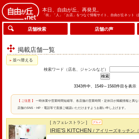
本日、自由が丘、再発見。
「街」「人」「お店」をつなぐ情報サイト、自由が丘ネット（
店舗検索
店舗の声
掲載店舗一覧
並べ替える
検索ワード（店名、ジャンルなど）
3343件中、1549～1560件目を表示
【 ご注意 】
一時休業や営業時間短縮等、各店舗の営業時間・定休日が掲載情報と異な
店舗のSNS・HP・電話等で直接ご確認いただけますようお願い申し上げます。
[ カフェレストラン ]
グルメ
IRIE'S KITCHEN
/ アイリーズキッチン