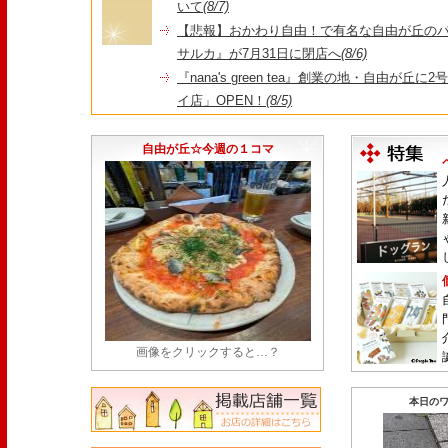
いて
(8/7)
【悲報】おかわり自由！で有名な自由が丘の
サルカ』が7月31日に閉店へ
(8/6)
『nana's green tea』創業の地・自由が丘
イ店」OPEN！
(8/5)
＼コレを見ればイマの自由が丘が分かる！／毎
店・閉店情報まとめ】
(7/31)
自由が丘☆今週の１コマ
画像をクリックすると…？
本日のワ