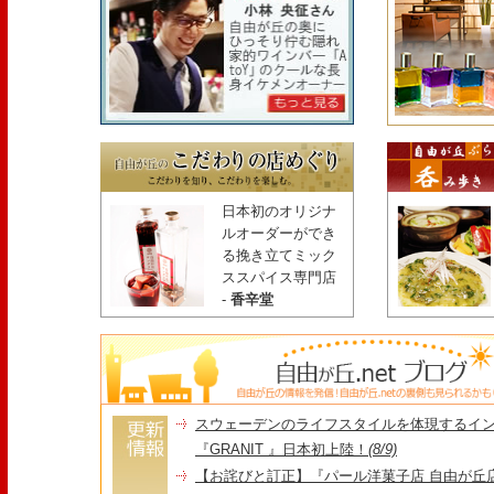
日本初のオリジナ
ルオーダーができ
る挽き立てミック
ススパイス専門店
-
香辛堂
スウェーデンのライフスタイルを体現するイ
『GRANIT 』日本初上陸！
(8/9)
【お詫びと訂正】『パール洋菓子店 自由が丘