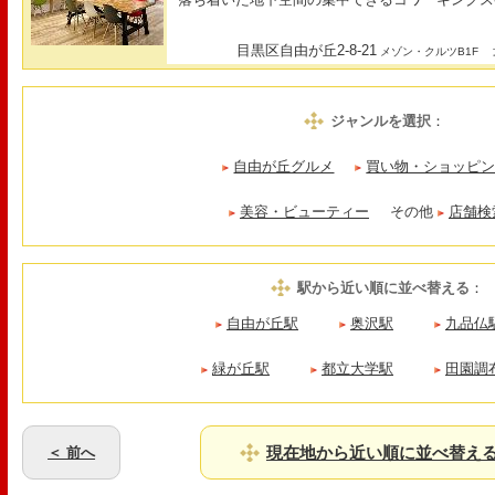
目黒区自由が丘2-8-21
最
メゾン・クルツB1F
ジャンルを選択
：
自由が丘グルメ
買い物・ショッピ
美容・ビューティー
その他
店舗検
駅から近い順に並べ替える
：
自由が丘駅
奥沢駅
九品仏
緑が丘駅
都立大学駅
田園調
現在地から近い順に並べ替え
＜ 前へ