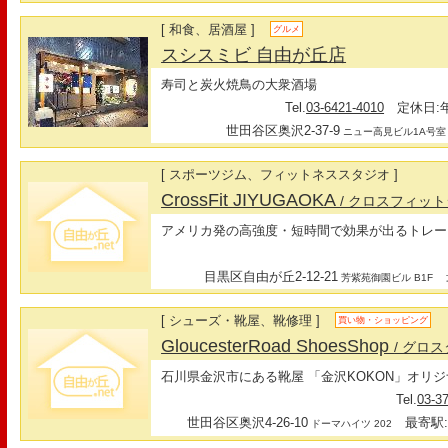
[ 和食、居酒屋 ]
グルメ
スシスミビ 自由が丘店
寿司と炭火焼鳥の大衆酒場
Tel.
03-6421-4010
定休日:
世田谷区奥沢2-37-9
ニュー高見ビル1A号室
[ スポーツジム、フィットネススタジオ ]
CrossFit JIYUGAOKA
/ クロスフィッ
アメリカ発の高強度・短時間で効果が出るトレー
目黒区自由が丘2-12-21
最
芳紫苑御園ビル B1F
[ シューズ・靴屋、靴修理 ]
買い物・ショッピング
GloucesterRoad ShoesShop
/ グロ
石川県金沢市にある靴屋 「金沢KOKON」オリ
Tel.
03-3
世田谷区奥沢4-26-10
最寄駅:
ドーマハイツ 202