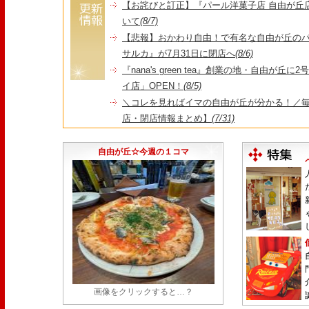
【お詫びと訂正】『パール洋菓子店 自由が丘
いて
(8/7)
【悲報】おかわり自由！で有名な自由が丘の
サルカ』が7月31日に閉店へ
(8/6)
『nana's green tea』創業の地・自由が丘
イ店」OPEN！
(8/5)
＼コレを見ればイマの自由が丘が分かる！／毎
店・閉店情報まとめ】
(7/31)
1日限定だった跡地に！家系×九州豚骨『かんむり
永久パス配布も！
(7/30)
自由が丘☆今週の１コマ
画像をクリックすると…？