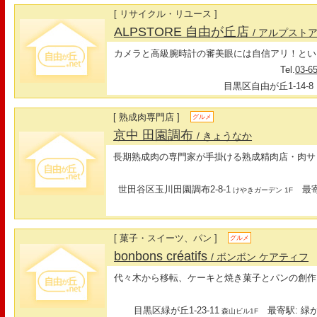
[ リサイクル・リユース ]
ALPSTORE 自由が丘店
/ アルプスト
カメラと高級腕時計の審美眼には自信アリ！という
Tel.
03-6
目黒区自由が丘1-14-8
[ 熟成肉専門店 ]
グルメ
京中 ⽥園調布
/ きょうなか
⻑期熟成⾁の専⾨家が手掛ける熟成精⾁店・⾁サ
世田谷区玉川田園調布2-8-1
最寄
けやきガーデン 1F
[ 菓子・スイーツ、パン ]
グルメ
bonbons créatifs
/ ボンボン ケアティフ
代々木から移転、ケーキと焼き菓子とパンの創作
目黒区緑が丘1-23-11
最寄駅: 緑が
森山ビル1F