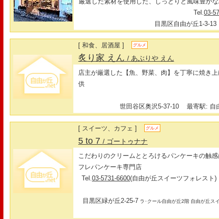
厳選した素材を使用した、しっとりと風味豊かな
Tel.
03-5
目黒区自由が丘1-3-13
[ 和食、居酒屋 ]
グルメ
炙り家 えん
/ あぶりや えん
店主が厳選した【魚、野菜、肉】を丁寧に焼き上
供
世田谷区奥沢5-37-10
最寄駅: 自由
[ スイーツ、カフェ ]
グルメ
5 to 7
/ ゴートゥナナ
こだわりのクリームととろけるパンケーキの触感
フレパンケーキ専門店
Tel.
03-5731-6600
(自由が丘スイーツフォレスト)
目黒区緑が丘2-25-7
ラ･クール自由が丘2階 自由が丘ス