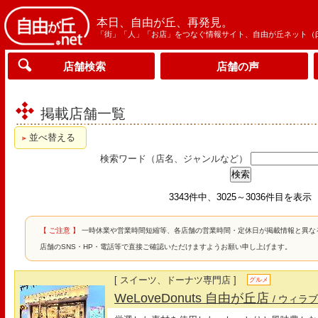
本日、自由が丘、再発見。
「街」「人」「お店」をつなぐ情報サイト、自由が丘ネット（
店舗検索
店舗の声
掲載店舗一覧
並べ替える
検索ワード（店名、ジャンルなど）
3343件中、3025～3036件目を表示
【 ご注意 】
一時休業や営業時間短縮等、各店舗の営業時間・定休日が掲載情報と異な
店舗のSNS・HP・電話等で直接ご確認いただけますようお願い申し上げます。
[ スイーツ、ドーナツ専門店 ]
グルメ
WeLoveDonuts 自由が丘店
/ ウィラ