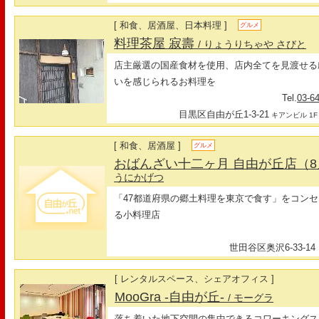
[ 和食、居酒屋、日本料理 ]
グルメ
料理茶屋 寂壽
/ りょうりちゃや さびと
店主厳選の国産食材を使用、店内全てを見渡せる
いを感じられるお料理を
Tel.
03-6
目黒区自由が丘1-3-21
キアンビル 1F
[ 和食、居酒屋 ]
グルメ
おばんざい十二ヶ月 自由が丘店（8
うにかげつ
「47都道府県の郷土料理を東京で食す」をコン
る小料理店
世田谷区奥沢6-33-14
[ レンタルスペース、シェアオフィス ]
MooGra -自由が丘-
/ モーグラ
落ち着いた地下空間の集中できるコワーキングス