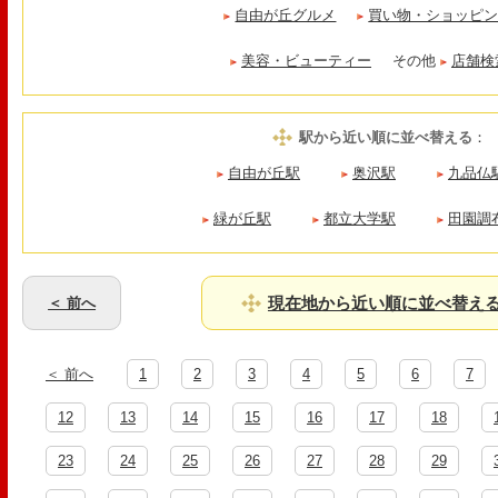
自由が丘グルメ
買い物・ショッピ
美容・ビューティー
その他
店舗検
駅から近い順に並べ替える
：
自由が丘駅
奥沢駅
九品仏
緑が丘駅
都立大学駅
田園調
現在地から近い順に並べ替え
＜ 前へ
＜ 前へ
1
2
3
4
5
6
7
12
13
14
15
16
17
18
23
24
25
26
27
28
29