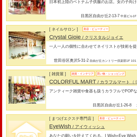
日本初上陸のベトナム子供服のお店。女の子向け
目黒区自由が丘2-13-7
中居ビル1F
[ ネイルサロン ]
美容・ビューティー
Crystal Gioie
/ クリスタルジョイエ
一人一人の個性に合わせてネイリストが技術を提
世田谷区奥沢5-31-2
自由が丘カントリー倶楽部1F 101
[ 雑貨屋 ]
雑貨・インテリア
買い物・ショッピング
COLORFUL MART
（
/ カラフルマート
アンティーク雑貨や食器も扱うカラフルでPOPな
目黒区自由が丘1-26-8
最
[ まつげエクステ専門店 ]
美容・ビューティー
EyeWish
/ アイウィッシュ
あなたの願いを叶えてくれる。I Wish=Eye W