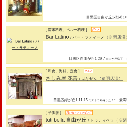
目黒区自由が丘1-31-8
1F
[ 南米料理、ペルー料理 ]
グルメ
Bar Latino
（※閉店済
/ バー・ラティーノ
目黒区自由が丘1-29-7
最
自由が丘横丁
[ 和食、海鮮、定食 ]
グルメ
さしみ屋 花善
（※閉店済）
/ はなぜん
目黒区緑が丘1-11-15
最寄駅
ミストラル緑ヶ丘 1F
[ 子供服 ]
買い物・ショッピング
tuti bella 自由が丘
（※閉
/ トゥティベラ