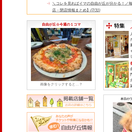
＼コレを見ればイマの自由が丘が分かる！／毎
店・閉店情報まとめ】
(7/31)
1日限定だった跡地に！家系×九州豚骨『かんむり
永久パス配布も！
(7/30)
自由が丘☆今週の１コマ
画像をクリックすると…？
本日のワ