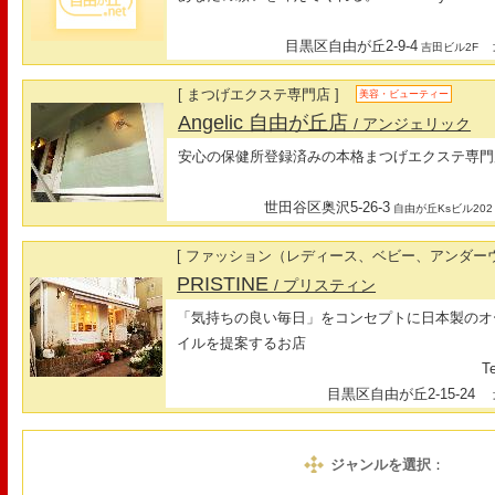
目黒区自由が丘2-9-4
最
吉田ビル2F
[ まつげエクステ専門店 ]
美容・ビューティー
Angelic 自由が丘店
/ アンジェリック
安心の保健所登録済みの本格まつげエクステ専門
世田谷区奥沢5-26-3
自由が丘Ksビル202
[ ファッション（レディース、ベビー、アンダーウ
PRISTINE
/ プリスティン
「気持ちの良い毎日」をコンセプトに日本製のオ
イルを提案するお店
Te
目黒区自由が丘2-15-24
最
ジャンルを選択
：