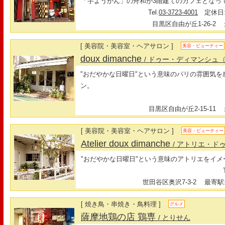
「芋ようかん」の舟和が3階建てのカフェとなって
Tel.
03-3723-4001
定休日:
目黒区自由が丘1-26-2
最
[ 美容院・美容室・ヘアサロン ]
美容・ビューティー
doux dimanche
/ ドゥー・ディマンシュ
"おだやかな日曜日"という意味のパリの雰囲気
ン。
目黒区自由が丘2-15-11
最
[ 美容院・美容室・ヘアサロン ]
美容・ビューティー
Atelier doux dimanche
/ アトリエ・ド
"おだやかな日曜日"という意味のアトリエをイ
世田谷区奥沢7-3-2
最寄駅:
[ 焼き鳥・串焼き・鳥料理 ]
グルメ
薩摩地鶏の店 鶏専
/ とりせん