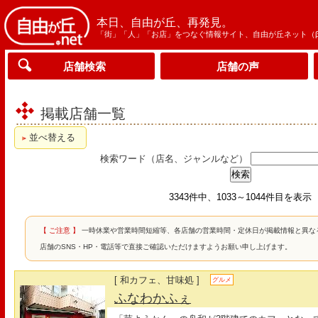
本日、自由が丘、再発見。
「街」「人」「お店」をつなぐ情報サイト、自由が丘ネット（
店舗検索
店舗の声
掲載店舗一覧
並べ替える
検索ワード（店名、ジャンルなど）
3343件中、1033～1044件目を表示
【 ご注意 】
一時休業や営業時間短縮等、各店舗の営業時間・定休日が掲載情報と異な
店舗のSNS・HP・電話等で直接ご確認いただけますようお願い申し上げます。
[ 和カフェ、甘味処 ]
グルメ
ふなわかふぇ