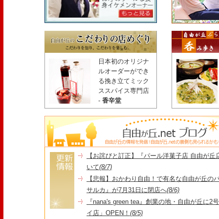
日本初のオリジナ
ルオーダーができ
る挽き立てミック
ススパイス専門店
-
香辛堂
【お詫びと訂正】『パール洋菓子店 自由が丘
いて
(8/7)
【悲報】おかわり自由！で有名な自由が丘の
サルカ』が7月31日に閉店へ
(8/6)
『nana's green tea』創業の地・自由が丘
イ店」OPEN！
(8/5)