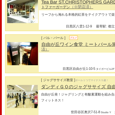
Tea Bar ST.CHRISTOPHERS GA
（※閉店済）
トファーガーデン
リーフから淹れる本格的紅茶をテイクアウトで楽
目黒区八雲1-12-9
最寄駅: 都立
[ バル・バール ]
グルメ
自由が丘ワイン食堂 ミートバール
済）
目黒区自由が丘1-10-5
タイガービル2F
[ ジャグササイズ教室 ]
ボール１つでマイナス５歳！
ダンディＧＯのジャグササイズ 自
自由が丘発！ジャグリングと有酸素運動を組み合
フィットネス！
世田谷区奥沢7-51-8
最
Studio Y