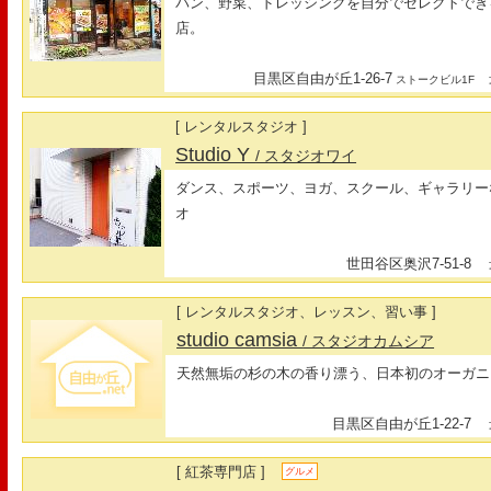
パン、野菜、ドレッシングを自分でセレクトでき
店。
目黒区自由が丘1-26-7
最
ストークビル1F
[ レンタルスタジオ ]
Studio Y
/ スタジオワイ
ダンス、スポーツ、ヨガ、スクール、ギャラリー
オ
世田谷区奥沢7-51-8
最
[ レンタルスタジオ、レッスン、習い事 ]
studio camsia
/ スタジオカムシア
天然無垢の杉の木の香り漂う、日本初のオーガニ
目黒区自由が丘1-22-7
最
[ 紅茶専門店 ]
グルメ