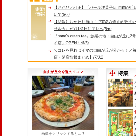
【お詫びと訂正】『パール洋菓子店 自由が丘
いて
(8/7)
【悲報】おかわり自由！で有名な自由が丘の
サルカ』が7月31日に閉店へ
(8/6)
『nana's green tea』創業の地・自由が丘
イ店」OPEN！
(8/5)
＼コレを見ればイマの自由が丘が分かる！／毎
店・閉店情報まとめ】
(7/31)
1日限定だった跡地に！家系×九州豚骨『かんむり
永久パス配布も！
(7/30)
自由が丘☆今週の１コマ
画像をクリックすると…？