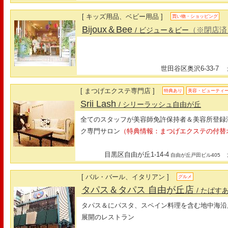
[ キッズ用品、ベビー用品 ]
買い物・ショッピング
Bijoux＆Bee
（※閉店済
/ ビジュー＆ビー
世田谷区奥沢6-33-7
最
[ まつげエクステ専門店 ]
特典あり
美容・ビューティ
Srii Lash
/ シリーラッシュ自由が丘
全てのスタッフが美容師免許保持者＆美容所登録
ク専門サロン
（特典情報：まつげエクステの付替オ
目黒区自由が丘1-14-4
最
自由が丘戸田ビル405
[ バル・バール、イタリアン ]
グルメ
タパス＆タパス 自由が丘店
/ たぱす
タパス＆にパスタ、スペイン料理を含む地中海沿
展開のレストラン