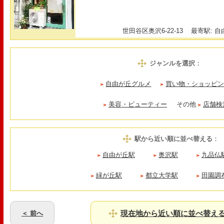
世田谷区奥沢6-22-13
最寄駅: 自由
ジャンルを選択
：
自由が丘グルメ
買い物・ショッピ
美容・ビューティー
その他
店舗検
駅から近い順に並べ替える
：
自由が丘駅
奥沢駅
九品仏
緑が丘駅
都立大学駅
田園調
現在地から近い順に並べ替え
＜ 前へ