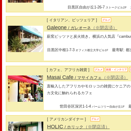
目黒区自由が丘1-26-7
最
ストークビル2F
[ イタリアン、ピッツェリア ]
グルメ
Galeone
（※閉店済）
/ ガレオーネ
薪窯ピッツァと炭火焼き。横浜の人気店『cambus
目黒区中根1-7-3
最寄駅: 都
オフィス都立大学ビル1F
[ カフェ、アフリカ雑貨 ]
グルメ
雑貨・インテリア
Masai Cafe
（※閉店済）
/ マサイカフェ
直輸入したアフリカやモロッコの雑貨にケニアの
カ文化に触れられるカフェ
世田谷区深沢1-1-4
最寄
パームツリー自由が丘1F
[ アメリカンダイナー ]
グルメ
HOLIC
（※閉店済）
/ ホリック