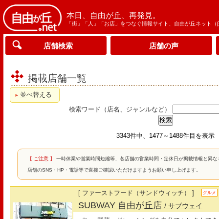
本日、自由が丘、再発見。
「街」「人」「お店」をつなぐ情報サイト、自由が丘ネット（
店舗検索
店舗の声
掲載店舗一覧
並べ替える
検索ワード（店名、ジャンルなど）
3343件中、1477～1488件目を表示
【 ご注意 】
一時休業や営業時間短縮等、各店舗の営業時間・定休日が掲載情報と異な
店舗のSNS・HP・電話等で直接ご確認いただけますようお願い申し上げます。
[ ファーストフード（サンドウィッチ） ]
グルメ
SUBWAY 自由が丘店
/ サブウェイ