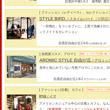
目黒区中根1-5-2
最寄駅: 都立
[ ファッション（レディース）、セレクトショップ
STYLE BIRD.
（※閉店
/ スタイルバード
「一目惚れ」をコンセプトに、上質で洗練された
ンドメイドをセレクション
目黒区自由が丘2-9-6
最
Luz自由が丘 1F
[ 自然派コスメ、アロマ ]
雑貨・インテリア
買い物・
AROMIC STYLE 自由が丘
/ アロミ
意外と知られていない天然アロマにこだわり、日
目黒区自由が丘1-8-2
最
サウスゲートビル1F
[ ファッション(古着)、カフェ ]
特典あり
グルメ
ima
/ イマ
アメリカンカジュアル中心の古着とカフェ。なん
う。
（特典情報：カフェメニューからお好きなド