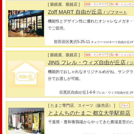
[ 眼鏡屋、眼鏡店 ]
雑貨・インテリア
買い物・ショッピ
Zoff MART 自由が丘店
/ ゾフマート
機能性とデザイン性に優れたオシャレなメガネ・
でご提供。
世田谷区奥沢5-25-11
チェリーコロネード自由が丘1F
[ 眼鏡屋、眼鏡店 ]
雑貨・インテリア
買い物・ショッピ
JINS フレル・ウィズ自由が丘店
/ 
機能的でおしゃれなオリジナルめがね、サングラス
分でお渡しが可能。
目黒区自由が丘1-6-9
フレル・ウィズ自由が丘 2F
[ たまご専門店、スイーツ（販売店） ]
グルメ
とよんちのたまご 都立大学駅前店
千葉県・豊和養鶏場からやってきた農場直営のた