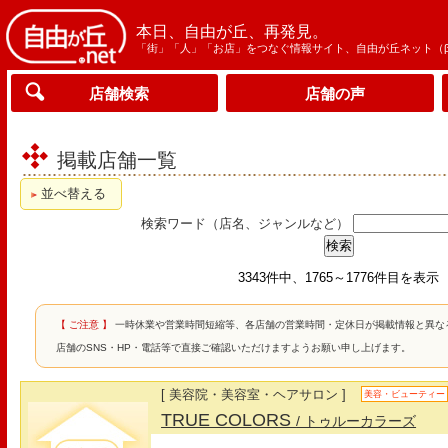
本日、自由が丘、再発見。
「街」「人」「お店」をつなぐ情報サイト、自由が丘ネット（
店舗検索
店舗の声
掲載店舗一覧
並べ替える
検索ワード（店名、ジャンルなど）
3343件中、1765～1776件目を表示
【 ご注意 】
一時休業や営業時間短縮等、各店舗の営業時間・定休日が掲載情報と異な
店舗のSNS・HP・電話等で直接ご確認いただけますようお願い申し上げます。
[ 美容院・美容室・ヘアサロン ]
美容・ビューティー
TRUE COLORS
/ トゥルーカラーズ