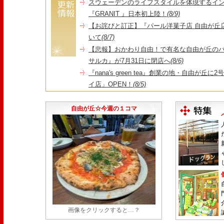
スウェーデンのライフスタイルを体現するイ
『GRANIT 』日本初上陸！
(8/9)
【お詫びと訂正】『パール洋菓子店 自由が丘
いて
(8/7)
【悲報】おかわり自由！で有名な自由が丘の
サルカ』が7月31日に閉店へ
(8/6)
『nana's green tea』創業の地・自由が丘
イ店」OPEN！
(8/5)
＼コレを見ればイマの自由が丘が分かる！／毎
店・閉店情報まとめ】
(7/31)
自由が丘☆今週の１コマ
画像をクリックすると…？