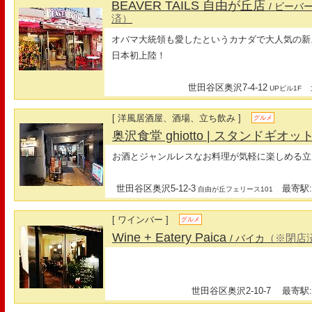
BEAVER TAILS 自由が丘店
/ ビー
済）
オバマ大統領も愛したというカナダで大人気の新
日本初上陸！
世田谷区奥沢7-4-12
最
UPビル1F
[ 洋風居酒屋、酒場、立ち飲み ]
グルメ
奥沢食堂 ghiotto | スタンドギオッ
お酒とジャンルレスなお料理が気軽に楽しめる立
世田谷区奥沢5-12-3
最寄駅:
自由が丘フェリース101
[ ワインバー ]
グルメ
Wine + Eatery Paica
（※閉店
/ パイカ
世田谷区奥沢2-10-7
最寄駅: