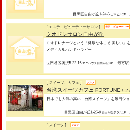
目黒区自由が丘1-24-6
最
山本ビル2F
[ エステ、ビューティーサロン ]
美容・ビューティー
ミオドレサロン自由が丘
ミオドレナージという「健康な体こそ 美しい」
メディカルハンドセラピー
世田谷区奥沢5-22-16
最寄駅: 
マニハウス自由が丘201
[ スイーツ、カフェ ]
グルメ
台湾スイーツカフェ FORTUNE
/ 
日本でも人気の高い「台湾スイーツ」を毎日ショ
目黒区自由が丘1-25-9
最
自由が丘テラス1F
[ スイーツ ]
グルメ