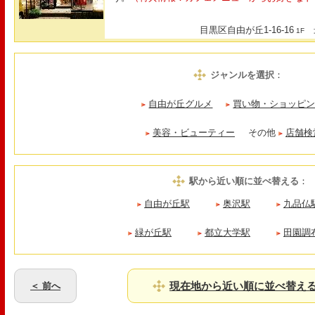
目黒区自由が丘1-16-16
最
1F
ジャンルを選択
：
自由が丘グルメ
買い物・ショッピ
美容・ビューティー
その他
店舗検
駅から近い順に並べ替える
：
自由が丘駅
奥沢駅
九品仏
緑が丘駅
都立大学駅
田園調
現在地から近い順に並べ替え
＜ 前へ