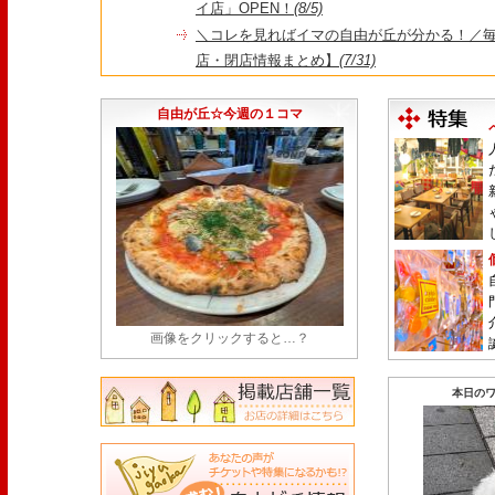
イ店」OPEN！
(8/5)
＼コレを見ればイマの自由が丘が分かる！／毎
店・閉店情報まとめ】
(7/31)
1日限定だった跡地に！家系×九州豚骨『かんむり
永久パス配布も！
(7/30)
自由が丘☆今週の１コマ
画像をクリックすると…？
本日のワ