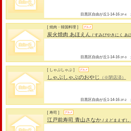
目黒区自由が丘1-14-16
最
2F-4
[ 焼肉・韓国料理 ]
グルメ
炭火焼肉 あほえん
/ すみびやきにく あ
目黒区自由が丘1-14-16
最
2F-3
[ しゃぶしゃぶ ]
グルメ
しゃぶしゃぶのおやじ
（※閉店済）
目黒区自由が丘1-14-16
最
2F-2
[ 寿司 ]
グルメ
江戸前寿司 青山さなか
/ えどまえずし