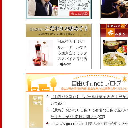
日本初のオリジナ
ルオーダーができ
る挽き立てミック
ススパイス専門店
-
香辛堂
【お詫びと訂正】『パール洋菓子店 自由が丘
いて
(8/7)
【悲報】おかわり自由！で有名な自由が丘の
サルカ』が7月31日に閉店へ
(8/6)
『nana's green tea』創業の地・自由が丘