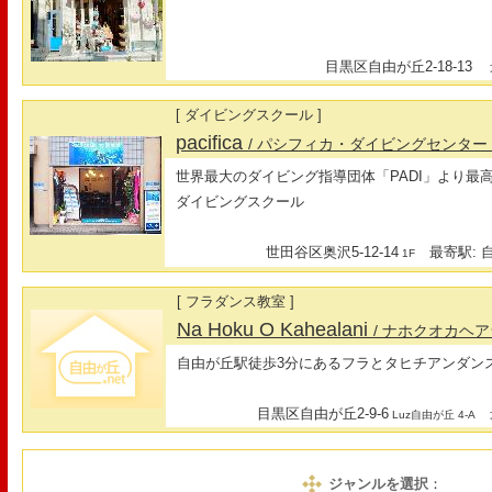
目黒区自由が丘2-18-13
最
[ ダイビングスクール ]
pacifica
/ パシフィカ・ダイビングセンター
世界最大のダイビング指導団体「PADI」より最
ダイビングスクール
世田谷区奥沢5-12-14
最寄駅: 自
1F
[ フラダンス教室 ]
Na Hoku O Kahealani
/ ナホクオカヘ
自由が丘駅徒歩3分にあるフラとタヒチアンダン
目黒区自由が丘2-9-6
最
Luz自由が丘 4-A
ジャンルを選択
：