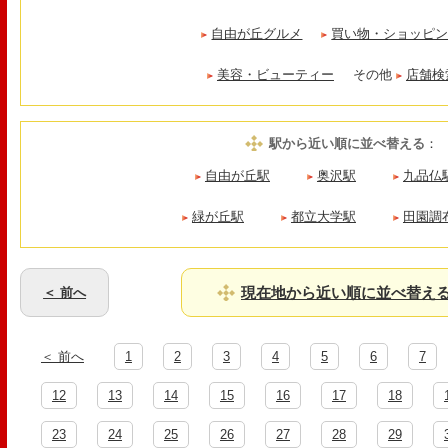
自由が丘グルメ
買い物・ショッピ
美容・ビューティー
その他
店舗検
駅から近い順に並べ替える
：
自由が丘駅
奥沢駅
九品仏
緑が丘駅
都立大学駅
田園調
現在地から近い順に並べ替え
＜ 前へ
＜ 前へ
1
2
3
4
5
6
7
12
13
14
15
16
17
18
23
24
25
26
27
28
29