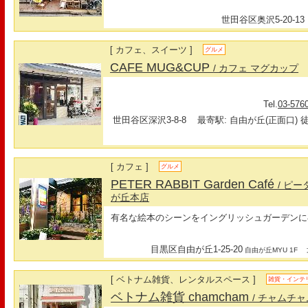
世田谷区奥沢5-20-13
[ カフェ、スイーツ ]
グルメ
CAFE MUG&CUP
/ カフェ マグカップ
Tel.
03-576
世田谷区深沢3-8-8
最寄駅: 自由が丘(正面口) 徒
[ カフェ ]
グルメ
PETER RABBIT Garden Café
/ ピ
が丘本店
有名な絵本のシーンをイングリッシュガーデンに
目黒区自由が丘1-25-20
最
自由が丘MYU 1F
[ ベトナム雑貨、レンタルスペース ]
雑貨・インテ
ベトナム雑貨 chamcham
/ チャムチャ