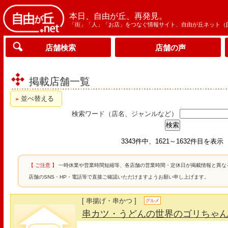
本日、自由が丘、再発見。
「街」「人」「お店」をつなぐ情報サイト、自由が丘ネット（
店舗検索
店舗の声
掲載店舗一覧
並べ替える
検索ワード（店名、ジャンルなど）
3343件中、1621～1632件目を表示
【 ご注意 】
一時休業や営業時間短縮等、各店舗の営業時間・定休日が掲載情報と異な
店舗のSNS・HP・電話等で直接ご確認いただけますようお願い申し上げます。
[ 串揚げ・串かつ ]
グルメ
串カツ・うどんの世界のゴリちゃ