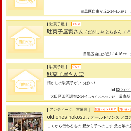
目黒区自由が丘1-14-16
最
2F-1
[ 駄菓子屋 ]
グルメ
駄菓子屋寅さん
（※
/ だがしや とらさん
目黒区自由が丘1-14-16
最
2F
[ 駄菓子屋 ]
グルメ
駄菓子屋さんぽ
懐かしの駄菓子がいっぱい！
Tel.
03-3722
大田区田園調布2-34-4
最寄駅:
スカイマンション1F
[ アンティーク、古道具 ]
雑貨・インテリア
買い物・
old ones nokosu.
/ オールドワンズ ノコ
古くから伝わるもの 親から子へのこす 父と娘の