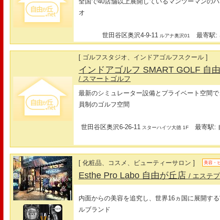
全国で40店舗以上展開しているマンツーマンの
オ
世田谷区奥沢4-9-11
最寄駅: 
ルアナ奥沢01
[ ゴルフスタジオ、インドアゴルフスクール ]
インドアゴルフ SMART GOLF
/ スマートゴルフ
最新のシミュレーター設備とプライベート空間で
員制のゴルフ空間
世田谷区奥沢6-26-11
最寄駅: 
スターハイツ大徳 1F
[ 化粧品、コスメ、ビューティーサロン ]
美容・
Esthe Pro Labo 自由が丘店
/ エステ
内面からの美容を追究し、世界16ヵ国に展開する
ルブランド