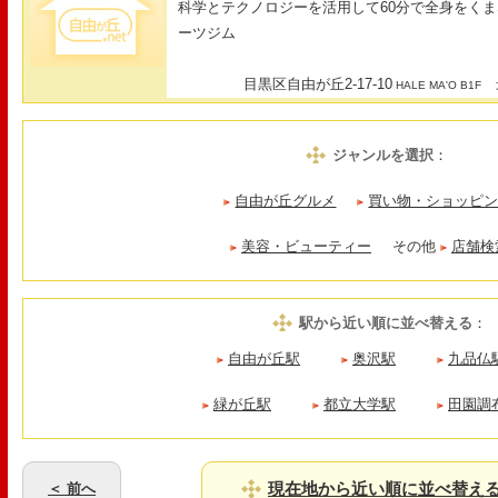
科学とテクノロジーを活用して60分で全身をく
ーツジム
目黒区自由が丘2-17-10
最
HALE MA'O B1F
ジャンルを選択
：
自由が丘グルメ
買い物・ショッピ
美容・ビューティー
その他
店舗検
駅から近い順に並べ替える
：
自由が丘駅
奥沢駅
九品仏
緑が丘駅
都立大学駅
田園調
現在地から近い順に並べ替え
＜ 前へ