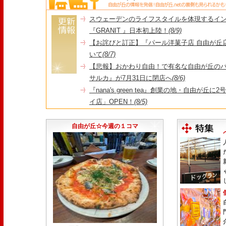
スウェーデンのライフスタイルを体現するイ
『GRANIT 』日本初上陸！
(8/9)
【お詫びと訂正】『パール洋菓子店 自由が丘
いて
(8/7)
【悲報】おかわり自由！で有名な自由が丘の
サルカ』が7月31日に閉店へ
(8/6)
『nana's green tea』創業の地・自由が丘
イ店」OPEN！
(8/5)
＼コレを見ればイマの自由が丘が分かる！／毎
店・閉店情報まとめ】
(7/31)
自由が丘☆今週の１コマ