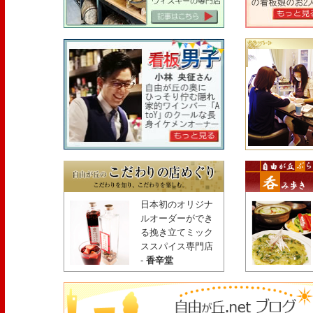
日本初のオリジナ
ルオーダーができ
る挽き立てミック
ススパイス専門店
-
香辛堂