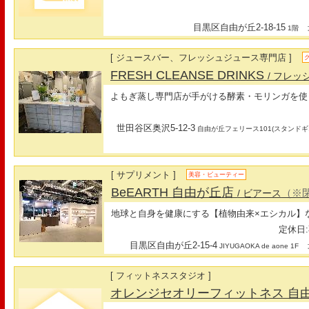
目黒区自由が丘2-18-15
最
1階
[ ジュースバー、フレッシュジュース専門店 ]
FRESH CLEANSE DRINKS
/ フレ
よもぎ蒸し専門店が手がける酵素・モリンガを使
世田谷区奥沢5-12-3
自由が丘フェリース101(スタンドギ
[ サプリメント ]
美容・ビューティー
BeEARTH 自由が丘店
（※
/ ビアース
地球と自身を健康にする【植物由来×エシカル】
定休日:
目黒区自由が丘2-15-4
最
JIYUGAOKA de aone 1F
[ フィットネススタジオ ]
オレンジセオリーフィットネス 自