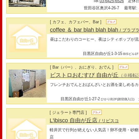
Tel.
03-6425-6526
定休日:
世田谷区奥沢4-26-7
最寄駅: 
[ カフェ、カフェバー、Bar ]
グルメ
coffee ＆ bar blah blah blah
/ ブラブ
昼はこだわりのコーヒー、夜はシティポップが流
目黒区自由が丘1-3-15
BISビル1F
[ Bar（バー）、おにぎり、おでん ]
グルメ
ビストロおむすび 自由が丘
（※移転
フレンチおでんとおばんざいとお酒を楽しめるカ
目黒区自由が丘1-27-2
最
ひかり街2F(踏切側入口)
[ ジェラート専門店 ]
グルメ
L'ibisco 自由が丘店
/ リビスコ
軽井沢で行列が絶えない人気店！卵不使用・砂糖
店