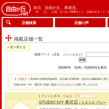
本日、自由が丘、再発見。
「街」「人」「お店」をつなぐ情報サイト、自由が丘ネット（
店舗検索
店舗の声
掲載店舗一覧
並べ替える
検索ワード（店名、ジャンルなど）
3343件中、3145～3156件目を表示
【 ご注意 】
一時休業や営業時間短縮等、各店舗の営業時間・定休日が掲載情報と異な
店舗のSNS・HP・電話等で直接ご確認いただけますようお願い申し上げます。
[ フィットネス、ジム ]
美容・ビューティー
STUDIO IVY 奥沢店
/ スタジオ アビー