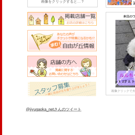
画像をクリックすると…？
本日のワ
画像クリックで大
@jiyugaoka_netさんのツイート