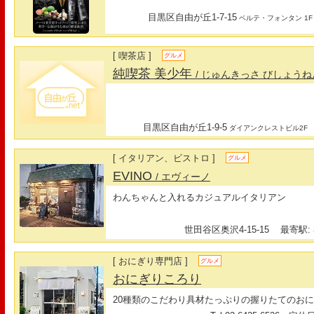
目黒区自由が丘1-7-15
ベルテ・フォンタン 1F
[ 喫茶店 ]
グルメ
純喫茶 美少年
/ じゅんきっさ びしょうね
目黒区自由が丘1-9-5
ダイアンクレストビル2F
[ イタリアン、ビストロ ]
グルメ
EVINO
/ エヴィーノ
わんちゃんと入れるカジュアルイタリアン
世田谷区奥沢4-15-15
最寄駅: 
[ おにぎり専門店 ]
グルメ
おにぎりころり
20種類のこだわり具材たっぷりの握りたてのお