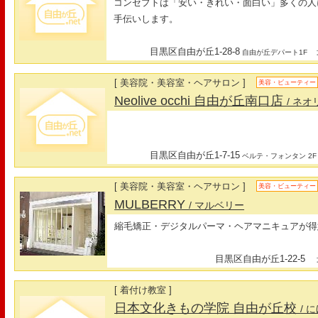
コンセプトは「安い・きれい・面白い」多くの人
手伝いします。
目黒区自由が丘1-28-8
最
自由が丘デパート1F
[ 美容院・美容室・ヘアサロン ]
美容・ビューティー
Neolive occhi 自由が丘南口店
/ ネ
目黒区自由が丘1-7-15
ベルテ・フォンタン 2F
[ 美容院・美容室・ヘアサロン ]
美容・ビューティー
MULBERRY
/ マルベリー
縮毛矯正・デジタルパーマ・ヘアマニキュアが得
目黒区自由が丘1-22-5
最
[ 着付け教室 ]
日本文化きもの学院 自由が丘校
/