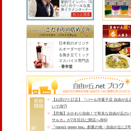
日本初のオリジナ
ルオーダーができ
る挽き立てミック
ススパイス専門店
-
香辛堂
【お詫びと訂正】『パール洋菓子店 自由が丘
いて
(8/7)
【悲報】おかわり自由！で有名な自由が丘の
サルカ』が7月31日に閉店へ
(8/6)
『nana's green tea』創業の地・自由が丘