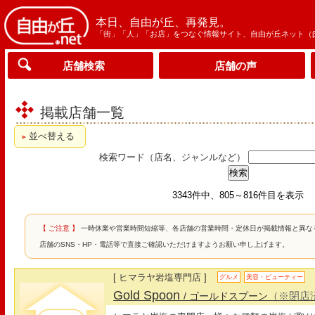
本日、自由が丘、再発見。
「街」「人」「お店」をつなぐ情報サイト、自由が丘ネット（
店舗検索
店舗の声
掲載店舗一覧
並べ替える
検索ワード（店名、ジャンルなど）
3343件中、805～816件目を表示
【 ご注意 】
一時休業や営業時間短縮等、各店舗の営業時間・定休日が掲載情報と異な
店舗のSNS・HP・電話等で直接ご確認いただけますようお願い申し上げます。
[ ヒマラヤ岩塩専門店 ]
グルメ
美容・ビューティー
Gold Spoon
（※閉店
/ ゴールドスプーン