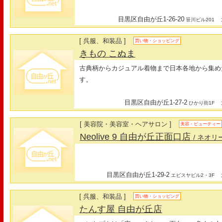
目黒区自由が丘1-26-20
最
笹川ビル201
[ 呉服、和装品 ]
買い物・ショッピング
きもの こぬま
古典柄からカジュアル着物まで日本各地から集め
す。
目黒区自由が丘1-27-2
最
ひかり街1F
[ 美容院・美容室・ヘアサロン ]
美容・ビューティー
Neolive 9 自由が丘正面口店
/ ネオリ
目黒区自由が丘1-29-2
最
エビスヤビル2・3F
[ 呉服、和装品 ]
買い物・ショッピング
たんす屋 自由が丘店