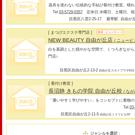
器具を使わない伝統的な手結び着付け教室。晴れ
Tel.
03-5729-0357
定休日:水曜日、土曜日、祝
目黒区八雲2-25-17
最寄駅: 自由が丘
[ まつげエクステ専門店 ]
美容・ビューティー
NEW BEAUTY 自由が丘店
/ ニュー
白を基調とした穏やかな空間で、くつろぎながら
門店♪
目黒区自由が丘2-13-2
自由が丘スカイプラザ602
[ 着付け教室 ]
長沼静 きもの学院 自由が丘校
/ な
「通いやすく学びやすい」をコンセプトに着物の
Tel.
03
目黒区自由が丘2-11-5
最
自由が丘ミドリビル5F
ジャンルを選択
：