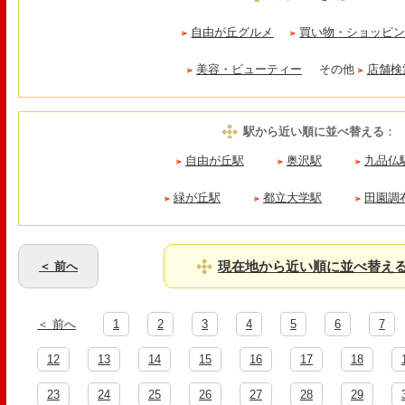
自由が丘グルメ
買い物・ショッピ
美容・ビューティー
その他
店舗検
駅から近い順に並べ替える
：
自由が丘駅
奥沢駅
九品仏
緑が丘駅
都立大学駅
田園調
現在地から近い順に並べ替え
＜ 前へ
＜ 前へ
1
2
3
4
5
6
7
12
13
14
15
16
17
18
23
24
25
26
27
28
29