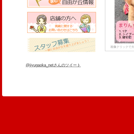
画像クリックで大
@jiyugaoka_netさんのツイート