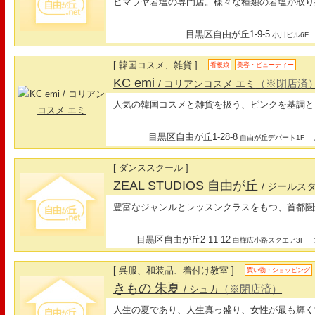
ヒマラヤ岩塩の専門店。様々な種類の岩塩が取り
目黒区自由が丘1-9-5
小川ビル6F
[ 韓国コスメ、雑貨 ]
看板娘
美容・ビューティー
KC emi
（※閉店済
/ コリアンコスメ エミ
人気の韓国コスメと雑貨を扱う、ピンクを基調と
目黒区自由が丘1-28-8
最
自由が丘デパート1F
[ ダンススクール ]
ZEAL STUDIOS 自由が丘
/ ジールス
豊富なジャンルとレッスンクラスをもつ、首都圏
目黒区自由が丘2-11-12
最
白樺広小路スクエア3F
[ 呉服、和装品、着付け教室 ]
買い物・ショッピング
きもの 朱夏
（※閉店済）
/ シュカ
人生の夏であり、人生真っ盛り、女性が最も輝く