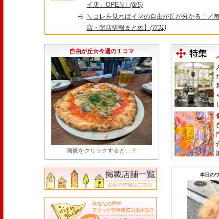
イ店」OPEN！
(8/5)
＼コレを見ればイマの自由が丘が分かる！／毎
店・閉店情報まとめ】
(7/31)
1日限定だった跡地に！家系×九州豚骨『かんむり
永久パス配布も！
(7/30)
自由が丘☆今週の１コマ
画像をクリックすると…？
本日のワ