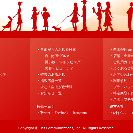
・自由が丘のお店を検索
・自由が丘.ne
・自由が丘グルメ
・店舗・企業
・買い物・ショッピング
・ご利用ガイ
・美容・ビューティー
・よくあるご
女将
・特典のあるお店
・お問い合わ
・掲載店舗一覧
・利用規約
・求む！自由が丘情報
・プライバシ
・お知らせ一覧
・特定商取引
・スタッフ募
Follow us !!
運営会社
・Twitter
・Facebook
・Instagram
・(株)ベス・