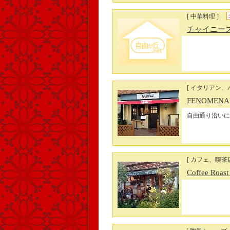
[ 中華料理 ]
チャイニー
[ イタリアン、
FENOMENA
自由通り沿いに
[ カフェ、喫茶店
Coffee Roast