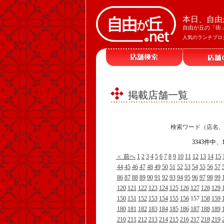
本日、自由
自由が丘の「街
人気のランチブロ
掲載店舗一覧
検索ワード（店名
3343件中
＜ 前へ
1
2
3
4
5
6
7
8
9
10
11
12
13
14
15
44
45
46
47
48
49
50
51
52
53
54
55
56
57
86
87
88
89
90
91
92
93
94
95
96
97
98
99
120
121
122
123
124
125
126
127
128
129
150
151
152
153
154
155
156
157
158
159
180
181
182
183
184
185
186
187
188
189
210
211
212
213
214
215
216
217
218
219