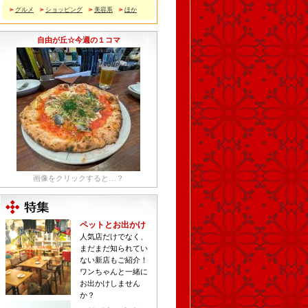
グルメ
ショッピング
美容系
ほか
自由が丘☆今週の１コマ
画像をクリックすると…？
ペットとお出かけ
人気店だけでなく、
まだまだ知られてい
ない新店もご紹介！
ワンちゃんと一緒に
お出かけしません
か？