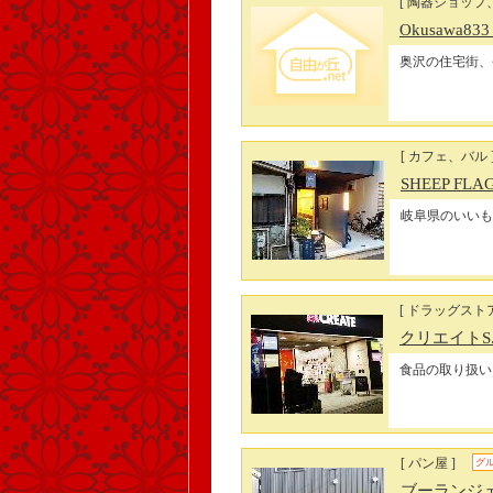
[ 陶器ショップ
Okusawa83
奥沢の住宅街、
[ カフェ、バル 
SHEEP FLA
岐阜県のいいも
[ ドラッグストア
クリエイトS
食品の取り扱い
[ パン屋 ]
グ
ブーランジェリ