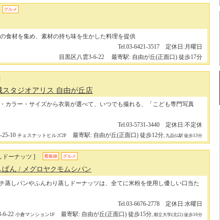
グルメ
の食材を集め、素材の持ち味を生かした料理を提供
Tel.03-6421-3517 定休日:月曜日
目黒区八雲3-6-22
最寄駅: 自由が丘(正面口) 徒歩17分
]
城スタジオアリス 自由が丘店
・カラー・サイズから衣装が選べて、いつでも撮れる、「こども専門写真
Tel.03-5731-3440 定休日:不定休
5-10
最寄駅: 自由が丘(正面口) 徒歩12分
チェスナットヒルズ2F
, 九品仏駅 徒歩13分
しドーナッツ ]
看板娘
グルメ
しぱん
/ メグロヤクモムシパン
チ蒸しパンやふんわり蒸しドーナッツは、全てに米粉を使用し優しい口当た
Tel.03-6676-2778 定休日:水曜日
6-22
最寄駅: 自由が丘(正面口) 徒歩15分
小倉マンション1F
, 都立大学(北口) 徒歩10分