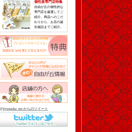
個性派専門店特集
自由が丘の個性的な
専門店を厳選してご
紹介。商品へのこだ
わりから、お店の誕
生秘話までご紹介。
自由が丘のお店のお得情報
プレゼントやサービスも♪
自由が丘.netを見たと伝えるだけ!
@jiyugaoka_net からのツイート