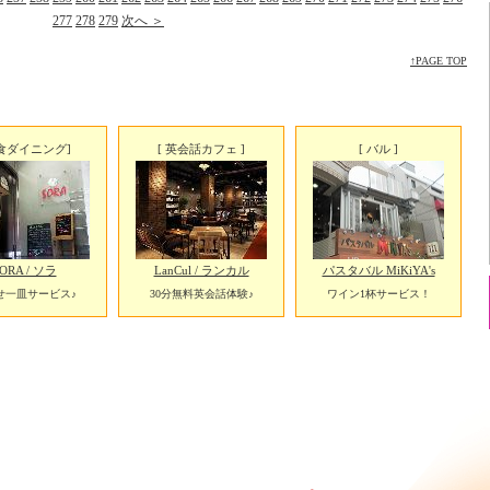
277
278
279
次へ ＞
↑PAGE TOP
食ダイニング]
[ 英会話カフェ ]
[ バル ]
ORA / ソラ
LanCul / ランカル
パスタバル MiKiYA's
せ一皿サービス♪
30分無料英会話体験♪
ワイン1杯サービス！