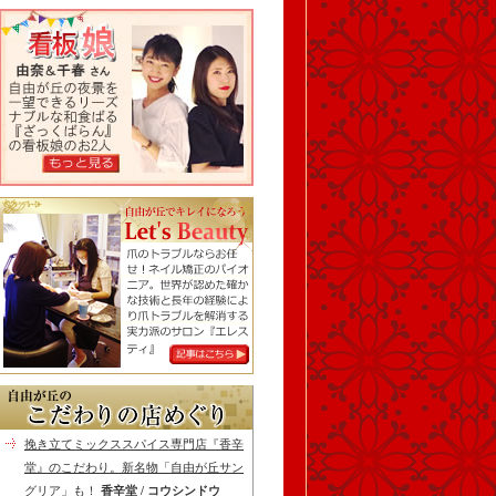
挽き立てミックススパイス専門店『香辛
堂』のこだわり。新名物「自由が丘サン
グリア」も！
香辛堂 / コウシンドウ