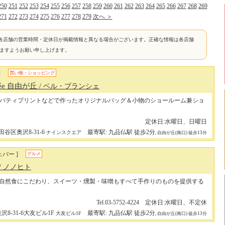
250
251
252
253
254
255
256
257
258
259
260
261
262
263
264
265
266
267
268
269
271
272
273
274
275
276
277
278
279
次へ ＞
各店舗の営業時間・定休日が掲載情報と異なる場合がございます。正確な情報は各店舗
けますようお願い申し上げます。
]
買い物・ショッピング
nchée 自由が丘
/ ベル・ブランシェ
バティプリントなどで作ったオリジナルバッグ＆小物のショールーム兼ショ
定休日:水曜日、日曜日
田谷区奥沢8-31-6
最寄駅: 九品仏駅 徒歩2分
ナインスクエア
, 自由が丘(南口) 徒歩13分
バー ]
グルメ
/ ノノヒト
自然食にこだわり、スイーツ・燻製・味噌もすべて手作りのものを提供する
Tel.03-5752-4224 定休日:水曜日、不定休
8-31-6大友ビル1F
最寄駅: 九品仏駅 徒歩2分
大友ビル1F
, 自由が丘(南口) 徒歩13分