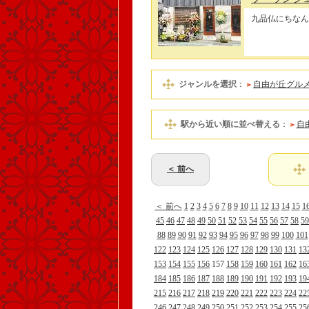
九品仏にちなん
ジャンルを選択
：
自由が丘グル
駅から近い順に並べ替える
：
自
＜ 前へ
＜ 前へ
1
2
3
4
5
6
7
8
9
10
11
12
13
14
15
1
45
46
47
48
49
50
51
52
53
54
55
56
57
58
59
88
89
90
91
92
93
94
95
96
97
98
99
100
101
122
123
124
125
126
127
128
129
130
131
13
153
154
155
156
157
158
159
160
161
162
16
184
185
186
187
188
189
190
191
192
193
19
215
216
217
218
219
220
221
222
223
224
22
246
247
248
249
250
251
252
253
254
255
25