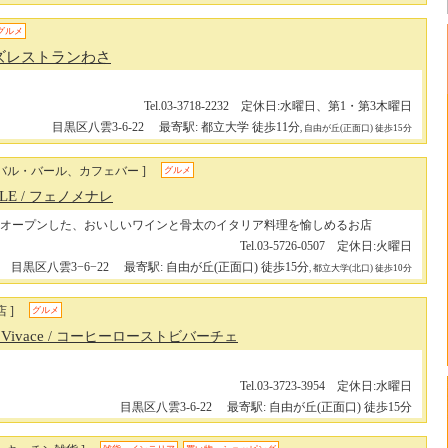
グルメ
ズレストランわさ
Tel.03-3718-2232 定休日:水曜日、第1・第3木曜日
目黒区八雲3-6-22
最寄駅: 都立大学 徒歩11分
, 自由が丘(正面口) 徒歩15分
バル・バール、カフェバー ]
グルメ
LE
/ フェノメナレ
オープンした、おいしいワインと骨太のイタリア料理を愉しめるお店
Tel.03-5726-0507 定休日:火曜日
目黒区八雲3−6−22
最寄駅: 自由が丘(正面口) 徒歩15分
, 都立大学(北口) 徒歩10分
 ]
グルメ
 Vivace
/ コーヒーローストビバーチェ
Tel.03-3723-3954 定休日:水曜日
目黒区八雲3-6-22
最寄駅: 自​由​が​丘​(正​面​口​) 徒​歩​1​5​分​