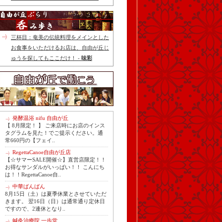
三杯目：奄美の伝統料理をメインとした
お食事をいただけるお店は、自由が丘じ
ゅうを探してもここだけ！ -
味彩
発酵温浴 nifu 自由が丘
【 8月限定！ 】 ご来店時にお店のインス
タグラムを見た！でご提示ください。通
常660円の【フェイ..
RegettaCanoe自由が丘店
【☆サマーSALE開催☆】直営店限定！！
お得なサンダルがいっぱい！！ こんにち
は！！RegettaCanoe自..
中華ばんばん
8月15日（土）は夏季休業とさせていただ
きます。 翌16日（日）は通常通り定休日
ですので、2連休となり..
鍼灸治療院 一歩堂