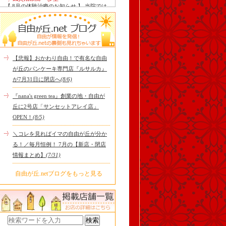
【 8月の体験治療のお知らせ 】 当院では
毎月第1月曜日を体験dayとし、当院の施
術をお得に体験し..
Le Monde Gourmand
今年も南アルプス @sachiblueberryfarm か
ら美味しいブルーベリーが😋
https://www.instagram.com/sachi..
【悲報】おかわり自由！で有名な自由
tomoru
が丘のパンケーキ専門店『ルサルカ』
土曜日限定ランチセット(12:00〜15:00)は
が7月31日に閉店へ
(8/6)
じまりました！※数量限定その日のおす
すめサンドイッチ(ルッ..
『nana's green tea』創業の地・自由が
cheese & booze ost
丘に2号店「サンセットアレイ店」
【 平日限定ランチメニュー 】 ワンプレー
OPEN！
(8/5)
トランチ登場！！パスタやリゾットにも
色々付くようにな..
＼コレを見ればイマの自由が丘が分か
京都九条ねぎ焼き専門店 ねぎ家 -時代
る！／毎月恒例！ 7月の【新店・閉店
家 旬-
【ランチ限定】鉄板炙りホルモン丼🔥本
情報まとめ】
(7/31)
日も大人気！香ばしく炙った新鮮ホルモ
ンに、濃厚な京都味噌だれ..
自由が丘.netブログをもっと見る
冷え性改善協会 ICITO
【 よもぎ蒸しやリラクゼーション専門の
顧問契約 】 冷え性改善協会は、小規模の
エステサロン、リ..