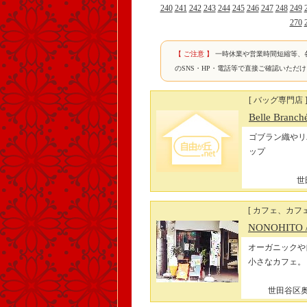
240
241
242
243
244
245
246
247
248
249
270
【 ご注意 】
一時休業や営業時間短縮等、
のSNS・HP・電話等で直接ご確認いただ
[ バッグ専門店 
Belle Bra
ゴブラン織やリ
ップ
世
[ カフェ、カフェ
NONOHITO
オーガニックや
小さなカフェ。
世田谷区奥沢