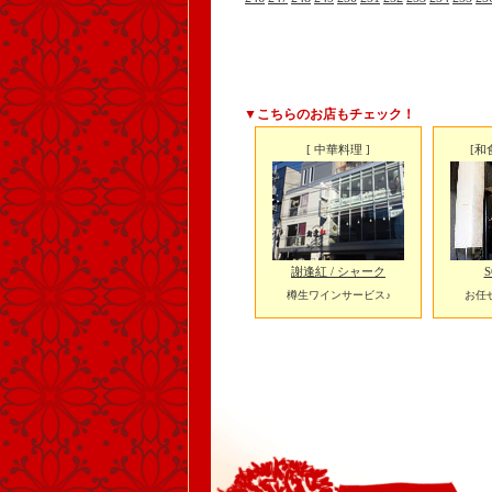
▼こちらのお店もチェック！
[ 中華料理 ]
[和
謝逢紅 / シャーク
S
樽生ワインサービス♪
お任