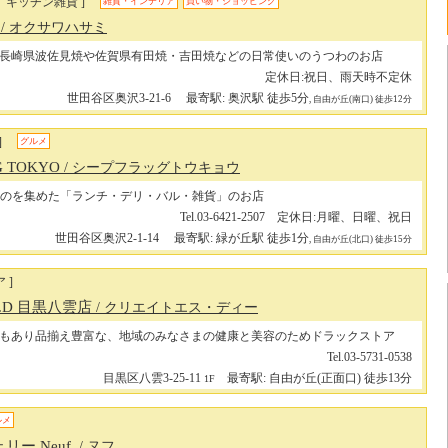
、キッチン雑貨 ]
雑貨・インテリア
買い物・ショッピング
3
/ オクサワハサミ
長崎県波佐見焼や佐賀県有田焼・吉田焼などの日常使いのうつわのお店
定休日:祝日、雨天時不定休
世田谷区奥沢3-21-6
最寄駅: 奥沢駅 徒歩5分
, 自由が丘(南口) 徒歩12分
]
グルメ
G TOKYO
/ シープフラッグトウキョウ
のを集めた「ランチ・デリ・バル・雑貨」のお店
Tel.03-6421-2507 定休日:月曜、日曜、祝日
世田谷区奥沢2-1-14
最寄駅: 緑が丘駅 徒歩1分
, 自由が丘(北口) 徒歩15分
 ]
.D 目黒八雲店
/ クリエイトエス・ディー
もあり品揃え豊富な、地域のみなさまの健康と美容のためドラックストア
Tel.03-5731-0538
目黒区八雲3-25-11
最寄駅: 自由が丘(正面口) 徒歩13分
1F
ルメ
ー Neuf.
/ ヌフ