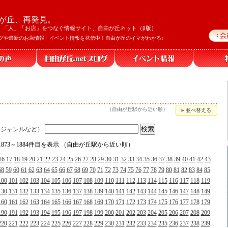
が丘、再発見。
」「人」「お店」をつなぐ情報サイト、自由が丘ネット（β版）
グや最新のお店情報・イベント情報を発信中！自由が丘のイマがわかる♪
（自由が丘駅から近い順）
並べ替える
、ジャンルなど）
、1873～1884件目を表示 （自由が丘駅から近い順）
16
17
18
19
20
21
22
23
24
25
26
27
28
29
30
31
32
33
34
35
36
37
38
39
40
41
42
43
58
59
60
61
62
63
64
65
66
67
68
69
70
71
72
73
74
75
76
77
78
79
80
81
82
83
84
85
100
101
102
103
104
105
106
107
108
109
110
111
112
113
114
115
116
117
118
119
130
131
132
133
134
135
136
137
138
139
140
141
142
143
144
145
146
147
148
149
160
161
162
163
164
165
166
167
168
169
170
171
172
173
174
175
176
177
178
179
190
191
192
193
194
195
196
197
198
199
200
201
202
203
204
205
206
207
208
209
220
221
222
223
224
225
226
227
228
229
230
231
232
233
234
235
236
237
238
239