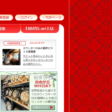
2025.05.09 UP
店舗情報更新！
カウンターのみの創作ビス
トロ居酒屋
サクっと呑みたいときに立
ち寄りやすいカウンターの
みの創作ビスト..