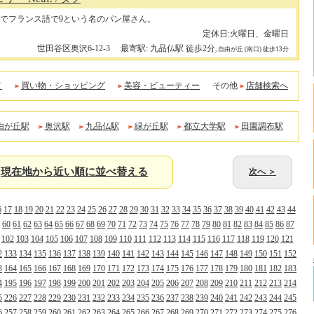
でフランス語で9という名のパン屋さん。
定休日:火曜日、金曜日
世田谷区奥沢6-12-3
最寄駅: 九品仏駅 徒歩2分
, 自由が丘 (南口) 徒歩13分
メ
買い物・ショッピング
美容・ビューティー
その他
店舗検索へ
由が丘駅
奥沢駅
九品仏駅
緑が丘駅
都立大学駅
田園調布駅
現在地から近い順に並べ替える
次へ ＞
6
17
18
19
20
21
22
23
24
25
26
27
28
29
30
31
32
33
34
35
36
37
38
39
40
41
42
43
44
60
61
62
63
64
65
66
67
68
69
70
71
72
73
74
75
76
77
78
79
80
81
82
83
84
85
86
87
102
103
104
105
106
107
108
109
110
111
112
113
114
115
116
117
118
119
120
121
2
133
134
135
136
137
138
139
140
141
142
143
144
145
146
147
148
149
150
151
152
3
164
165
166
167
168
169
170
171
172
173
174
175
176
177
178
179
180
181
182
183
4
195
196
197
198
199
200
201
202
203
204
205
206
207
208
209
210
211
212
213
214
5
226
227
228
229
230
231
232
233
234
235
236
237
238
239
240
241
242
243
244
245
6
257
258
259
260
261
262
263
264
265
266
267
268
269
270
271
272
273
274
275
276