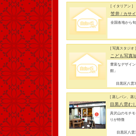
[ イタリアン ]
笠井
/ カサイ
全国各地から旬
[ 写真スタジオ 
こども写真
豊富なデザイン
館」
目黒区八雲3-2
[ 蒸しパン、蒸
目黒八雲む
具沢山のモチモ
りが特徴
目黒区八雲3-