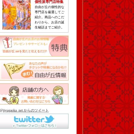
個性派専門店特集
自由が丘の個性的な
専門店を厳選してご
紹介。商品へのこだ
わりから、お店の誕
生秘話までご紹介。
自由が丘のお店のお得情報
プレゼントやサービスも♪
自由が丘.netを見たと伝えるだけ!
@jiyugaoka_net からのツイート