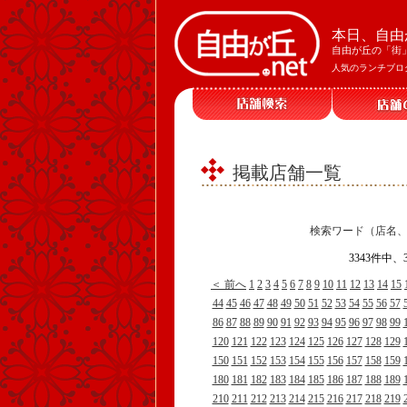
本日、自由
自由が丘の「街
人気のランチブロ
掲載店舗一覧
検索ワード（店名
3343件中
＜ 前へ
1
2
3
4
5
6
7
8
9
10
11
12
13
14
15
44
45
46
47
48
49
50
51
52
53
54
55
56
57
86
87
88
89
90
91
92
93
94
95
96
97
98
99
120
121
122
123
124
125
126
127
128
129
150
151
152
153
154
155
156
157
158
159
180
181
182
183
184
185
186
187
188
189
210
211
212
213
214
215
216
217
218
219