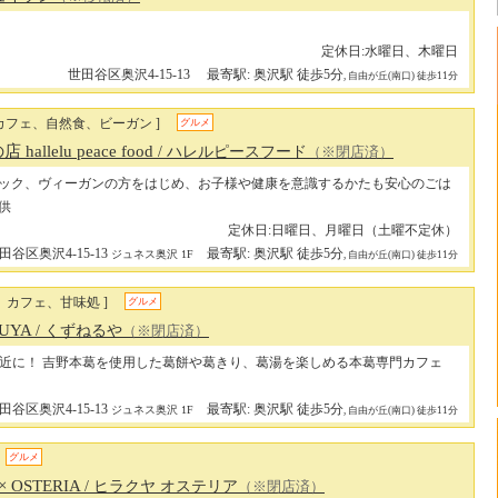
定休日:水曜日、木曜日
世田谷区奥沢4-15-13
最寄駅: 奥沢駅 徒歩5分
, 自由が丘(南口) 徒歩11分
カフェ、自然食、ビーガン ]
グルメ
allelu peace food
/ ハレルピースフード
（※閉店済）
ック、ヴィーガンの方をはじめ、お子様や健康を意識するかたも安心のごは
供
定休日:日曜日、月曜日（土曜不定休）
田谷区奥沢4-15-13
最寄駅: 奥沢駅 徒歩5分
ジュネス奥沢 1F
, 自由が丘(南口) 徒歩11分
、カフェ、甘味処 ]
グルメ
RUYA
/ くずねるや
（※閉店済）
近に！ 吉野本葛を使用した葛餅や葛きり、葛湯を楽しめる本葛専門カフェ
田谷区奥沢4-15-13
最寄駅: 奥沢駅 徒歩5分
ジュネス奥沢 1F
, 自由が丘(南口) 徒歩11分
グルメ
× OSTERIA
/ ヒラクヤ オステリア
（※閉店済）