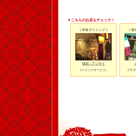
▼こちらのお店もチェック！
[ 和食ダイニング ]
[ 
味彩 / アジサイ
1ドリンクサービス♪
プチデ