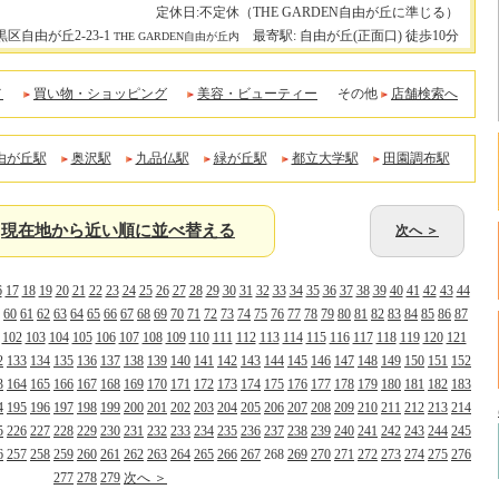
定休日:不定休（THE GARDEN自由が丘に準じる）
黒区自由が丘2-23-1
最寄駅: 自由が丘(正面口) 徒歩10分
THE GARDEN自由が丘内
メ
買い物・ショッピング
美容・ビューティー
その他
店舗検索へ
由が丘駅
奥沢駅
九品仏駅
緑が丘駅
都立大学駅
田園調布駅
現在地から近い順に並べ替える
次へ ＞
6
17
18
19
20
21
22
23
24
25
26
27
28
29
30
31
32
33
34
35
36
37
38
39
40
41
42
43
44
60
61
62
63
64
65
66
67
68
69
70
71
72
73
74
75
76
77
78
79
80
81
82
83
84
85
86
87
102
103
104
105
106
107
108
109
110
111
112
113
114
115
116
117
118
119
120
121
2
133
134
135
136
137
138
139
140
141
142
143
144
145
146
147
148
149
150
151
152
3
164
165
166
167
168
169
170
171
172
173
174
175
176
177
178
179
180
181
182
183
4
195
196
197
198
199
200
201
202
203
204
205
206
207
208
209
210
211
212
213
214
5
226
227
228
229
230
231
232
233
234
235
236
237
238
239
240
241
242
243
244
245
6
257
258
259
260
261
262
263
264
265
266
267
268
269
270
271
272
273
274
275
276
277
278
279
次へ ＞