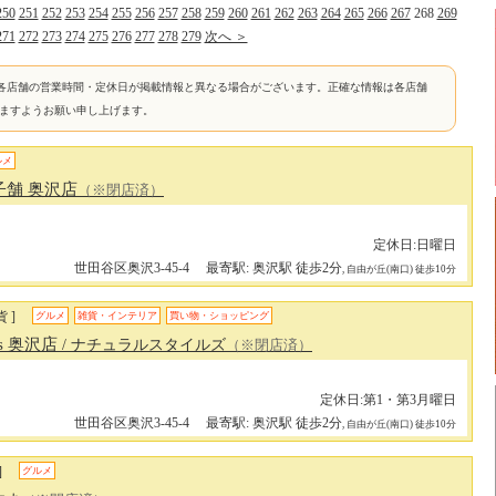
250
251
252
253
254
255
256
257
258
259
260
261
262
263
264
265
266
267
268
269
271
272
273
274
275
276
277
278
279
次へ ＞
各店舗の営業時間・定休日が掲載情報と異なる場合がございます。正確な情報は各店舗
けますようお願い申し上げます。
ルメ
舗 奥沢店
（※閉店済）
定休日:日曜日
世田谷区奥沢3-45-4
最寄駅: 奥沢駅 徒歩2分
, 自由が丘(南口) 徒歩10分
 ]
グルメ
雑貨・インテリア
買い物・ショッピング
yles 奥沢店
/ ナチュラルスタイルズ
（※閉店済）
定休日:第1・第3月曜日
世田谷区奥沢3-45-4
最寄駅: 奥沢駅 徒歩2分
, 自由が丘(南口) 徒歩10分
]
グルメ