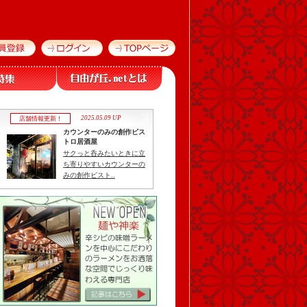
2025.05.09 UP
店舗情報更新！
カウンターのみの創作ビス
トロ居酒屋
サクっと呑みたいときに立
ち寄りやすいカウンターの
みの創作ビスト..