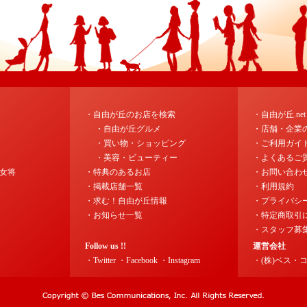
・自由が丘のお店を検索
・自由が丘.ne
・自由が丘グルメ
・店舗・企業
・買い物・ショッピング
・ご利用ガイ
・美容・ビューティー
・よくあるご
女将
・特典のあるお店
・お問い合わ
・掲載店舗一覧
・利用規約
・求む！自由が丘情報
・プライバシ
・お知らせ一覧
・特定商取引
・スタッフ募
Follow us !!
運営会社
・Twitter
・Facebook
・Instagram
・(株)ベス・