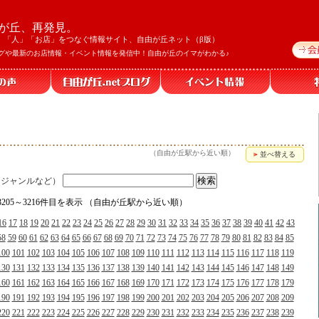
が丘、再発見。
」「人」「お店」をつなぐ情報サイト、自由が丘ネット（β版）
グや最新のお店情報・イベント情報を発信中！自由が丘のイマがわかる♪
（自由が丘駅から近い順）
並べ替える
、ジャンルなど）
、3205～3216件目を表示 （自由が丘駅から近い順）
16
17
18
19
20
21
22
23
24
25
26
27
28
29
30
31
32
33
34
35
36
37
38
39
40
41
42
43
58
59
60
61
62
63
64
65
66
67
68
69
70
71
72
73
74
75
76
77
78
79
80
81
82
83
84
85
100
101
102
103
104
105
106
107
108
109
110
111
112
113
114
115
116
117
118
119
130
131
132
133
134
135
136
137
138
139
140
141
142
143
144
145
146
147
148
149
160
161
162
163
164
165
166
167
168
169
170
171
172
173
174
175
176
177
178
179
190
191
192
193
194
195
196
197
198
199
200
201
202
203
204
205
206
207
208
209
220
221
222
223
224
225
226
227
228
229
230
231
232
233
234
235
236
237
238
239