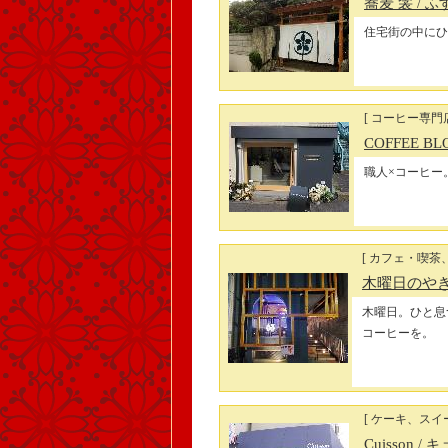
蕎麦 衾
/ ふ
住宅街の中にひ
[ コーヒー専門
COFFEE B
職人×コーヒー
[ カフェ・喫茶
木曜日のや
木曜日。ひと息
コーヒーを。
[ ケーキ、スイー
Cuisson
/ 