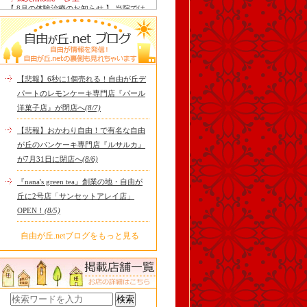
【 8月の体験治療のお知らせ 】 当院では
毎月第1月曜日を体験dayとし、当院の施
術をお得に体験し..
Le Monde Gourmand
今年も南アルプス @sachiblueberryfarm か
ら美味しいブルーベリーが😋
https://www.instagram.com/sachi..
【悲報】6秒に1個売れる！自由が丘デ
tomoru
パートのレモンケーキ専門店『パール
土曜日限定ランチセット(12:00〜15:00)は
洋菓子店』が閉店へ
(8/7)
じまりました！※数量限定その日のおす
すめサンドイッチ(ルッ..
【悲報】おかわり自由！で有名な自由
cheese & booze ost
が丘のパンケーキ専門店『ルサルカ』
【 平日限定ランチメニュー 】 ワンプレー
が7月31日に閉店へ
(8/6)
トランチ登場！！パスタやリゾットにも
色々付くようにな..
『nana's green tea』創業の地・自由が
京都九条ねぎ焼き専門店 ねぎ家 -時代
丘に2号店「サンセットアレイ店」
家 旬-
【ランチ限定】鉄板炙りホルモン丼🔥本
OPEN！
(8/5)
日も大人気！香ばしく炙った新鮮ホルモ
ンに、濃厚な京都味噌だれ..
自由が丘.netブログをもっと見る
冷え性改善協会 ICITO
【 よもぎ蒸しやリラクゼーション専門の
顧問契約 】 冷え性改善協会は、小規模の
エステサロン、リ..