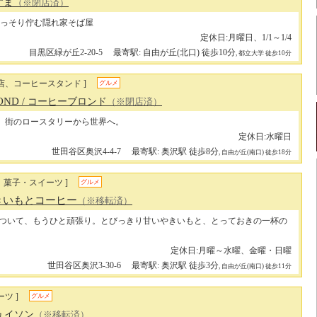
すま
（※閉店済）
っそり佇む隠れ家そば屋
定休日:月曜日、1/1～1/4
目黒区緑が丘2-20-5
最寄駅: 自由が丘(北口) 徒歩10分
, 都立大学 徒歩10分
店、コーヒースタンド ]
グルメ
LOND
/ コーヒーブロンド
（※閉店済）
。街のロースタリーから世界へ。
定休日:水曜日
世田谷区奥沢4-4-7
最寄駅: 奥沢駅 徒歩8分
, 自由が丘(南口) 徒歩18分
、菓子・スイーツ ]
グルメ
きいもとコーヒー
（※移転済）
ついて、もうひと頑張り。とびっきり甘いやきいもと、とっておきの一杯の
定休日:月曜～水曜、金曜・日曜
世田谷区奥沢3-30-6
最寄駅: 奥沢駅 徒歩3分
, 自由が丘(南口) 徒歩11分
ツ ]
グルメ
キュイソン
（※移転済）