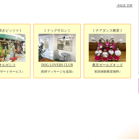
↑PAGE TOP
釜焼きピッツァ ]
[ ドッグサロン ]
[ チアダンス教室 ]
オルガニコ
DOG LOVERS CLUB
東京ガールズキッズ
ザートサービス♪
肉球マッサージを追加♪
初回体験教室無料♪