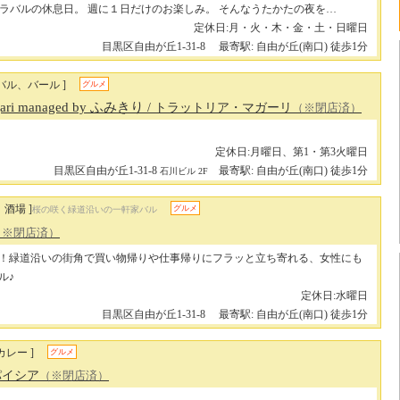
ラバルの休息日。 週に１日だけのお楽しみ。 そんなうたかたの夜を…
定休日:月・火・木・金・土・日曜日
目黒区自由が丘1-31-8
最寄駅: 自由が丘(南口) 徒歩1分
バル、バール ]
グルメ
Magari managed by ふみきり
/ トラットリア・マガーリ
（※閉店済）
定休日:月曜日、第1・第3火曜日
目黒区自由が丘1-31-8
最寄駅: 自由が丘(南口) 徒歩1分
石川ビル 2F
酒場 ]
グルメ
桜の咲く緑道沿いの一軒家バル
（※閉店済）
！緑道沿いの街角で買い物帰りや仕事帰りにフラッと立ち寄れる、女性にも
ル♪
定休日:水曜日
目黒区自由が丘1-31-8
最寄駅: 自由が丘(南口) 徒歩1分
カレー ]
グルメ
パイシア
（※閉店済）