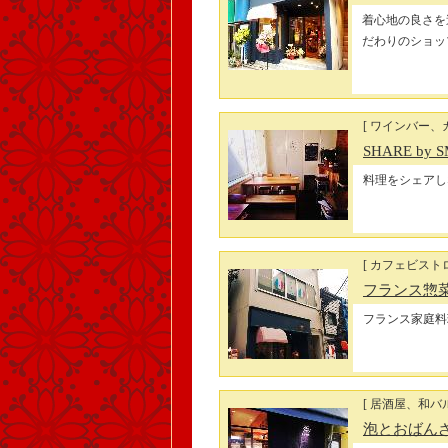
着心地の良さを
だわりのショッ
[ ワインバー、
SHARE by 
料理をシェアしな
[ カフェビスト
フランス惣
フランス家庭料
[ 居酒屋、和バル
泡とおばん