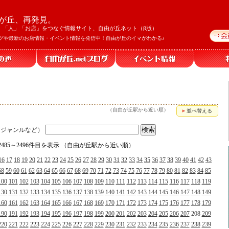
が丘、再発見。
」「人」「お店」をつなぐ情報サイト、自由が丘ネット（β版）
グや最新のお店情報・イベント情報を発信中！自由が丘のイマがわかる♪
（自由が丘駅から近い順）
並べ替える
、ジャンルなど）
、2485～2496件目を表示 （自由が丘駅から近い順）
16
17
18
19
20
21
22
23
24
25
26
27
28
29
30
31
32
33
34
35
36
37
38
39
40
41
42
43
58
59
60
61
62
63
64
65
66
67
68
69
70
71
72
73
74
75
76
77
78
79
80
81
82
83
84
85
100
101
102
103
104
105
106
107
108
109
110
111
112
113
114
115
116
117
118
119
130
131
132
133
134
135
136
137
138
139
140
141
142
143
144
145
146
147
148
149
160
161
162
163
164
165
166
167
168
169
170
171
172
173
174
175
176
177
178
179
190
191
192
193
194
195
196
197
198
199
200
201
202
203
204
205
206
207
208
209
220
221
222
223
224
225
226
227
228
229
230
231
232
233
234
235
236
237
238
239