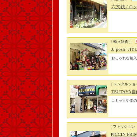
六文銭
/ ロ
[ 輸入雑貨 ]
J.[posh] J
おしゃれな輸入
[ レンタルショッ
TSUTAY
コミックや本の
[ ファッション
PICCIN P