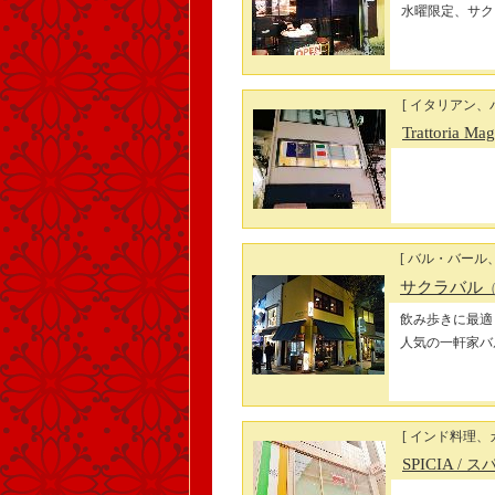
水曜限定、サク
[ イタリアン、
Trattoria 
[ バル・バール、
サクラバル
飲み歩きに最適
人気の一軒家バ
[ インド料理、
SPICIA
/ ス