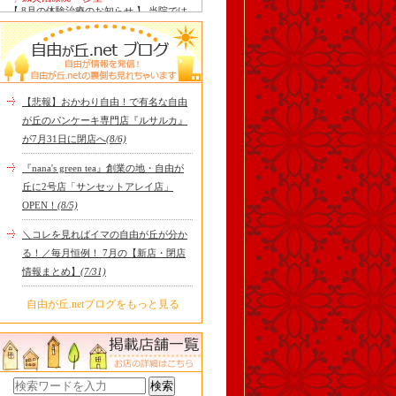
【 8月の体験治療のお知らせ 】 当院では
毎月第1月曜日を体験dayとし、当院の施
術をお得に体験し..
Le Monde Gourmand
今年も南アルプス @sachiblueberryfarm か
ら美味しいブルーベリーが😋
https://www.instagram.com/sachi..
【悲報】おかわり自由！で有名な自由
tomoru
が丘のパンケーキ専門店『ルサルカ』
土曜日限定ランチセット(12:00〜15:00)は
が7月31日に閉店へ
(8/6)
じまりました！※数量限定その日のおす
すめサンドイッチ(ルッ..
『nana's green tea』創業の地・自由が
cheese & booze ost
丘に2号店「サンセットアレイ店」
【 平日限定ランチメニュー 】 ワンプレー
OPEN！
(8/5)
トランチ登場！！パスタやリゾットにも
色々付くようにな..
＼コレを見ればイマの自由が丘が分か
京都九条ねぎ焼き専門店 ねぎ家 -時代
る！／毎月恒例！ 7月の【新店・閉店
家 旬-
【ランチ限定】鉄板炙りホルモン丼🔥本
情報まとめ】
(7/31)
日も大人気！香ばしく炙った新鮮ホルモ
ンに、濃厚な京都味噌だれ..
自由が丘.netブログをもっと見る
冷え性改善協会 ICITO
【 よもぎ蒸しやリラクゼーション専門の
顧問契約 】 冷え性改善協会は、小規模の
エステサロン、リ..