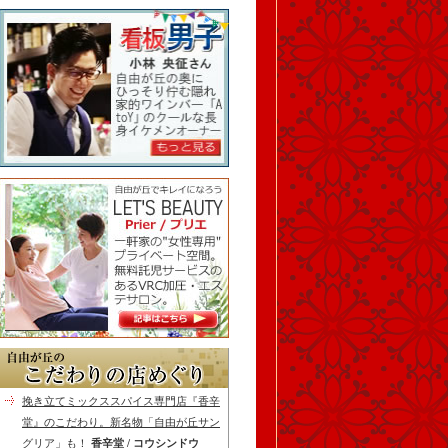
挽き立てミックススパイス専門店『香辛
堂』のこだわり。新名物「自由が丘サン
グリア」も！
香辛堂 / コウシンドウ