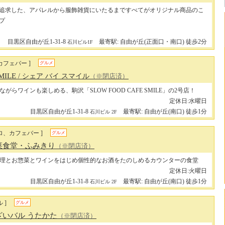
追求した、アパレルから服飾雑貨にいたるまですべてがオリジナル商品のこ
プ
目黒区自由が丘1-31-8
最寄駅: 自由が丘(正面口・南口) 徒歩2分
石川ビル1F
カフェバー ]
グルメ
SMILE
/ シェア バイ スマイル
（※閉店済）
がらワインも楽しめる、駒沢「SLOW FOOD CAFE SMILE」の2号店！
定休日:水曜日
目黒区自由が丘1-31-8
最寄駅: 自由が丘(南口) 徒歩1分
石川ビル 2F
ロ、カフェバー ]
グルメ
菜食堂・ふみきり
（※閉店済）
理とお惣菜とワインをはじめ個性的なお酒をたのしめるカウンターの食堂
定休日:火曜日
目黒区自由が丘1-31-8
最寄駅: 自由が丘(南口) 徒歩1分
石川ビル 2F
 ]
グルメ
ざいバル うたかた
（※閉店済）