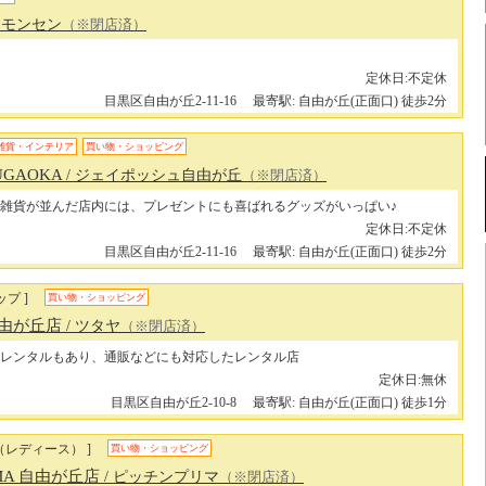
クモンセン
（※閉店済）
定休日:不定休
目黒区自由が丘2-11-16
最寄駅: 自由が丘(正面口) 徒歩2分
雑貨・インテリア
買い物・ショッピング
IYUGAOKA
/ ジェイポッシュ自由が丘
（※閉店済）
雑貨が並んだ店内には、プレゼントにも喜ばれるグッズがいっぱい♪
定休日:不定休
目黒区自由が丘2-11-16
最寄駅: 自由が丘(正面口) 徒歩2分
プ ]
買い物・ショッピング
A自由が丘店
/ ツタヤ
（※閉店済）
レンタルもあり、通販などにも対応したレンタル店
定休日:無休
目黒区自由が丘2-10-8
最寄駅: 自由が丘(正面口) 徒歩1分
（レディース） ]
買い物・ショッピング
RIMA 自由が丘店
/ ピッチンプリマ
（※閉店済）