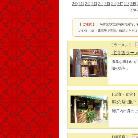
240
241
242
243
244
245
246
247
248
249
270
【 ご注意 】
一時休業や営業時間短縮等、
のSNS・HP・電話等で直接ご確認いただ
[ ラーメン ]
北海道ラーメ
濃厚な味わいが
道のお味。
[ 定食・食堂 ]
味の店 瀬戸
瀬戸内出身のご
[ 喫茶店 ]
グ