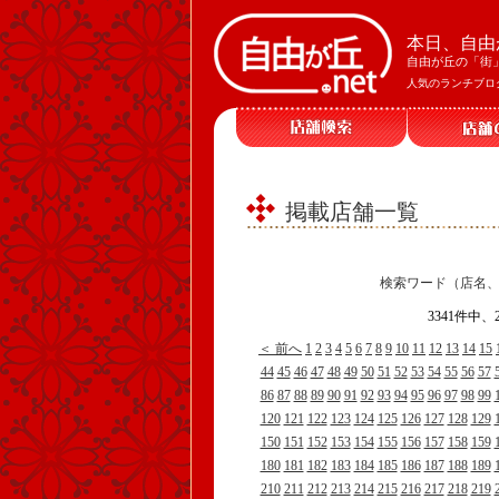
本日、自由
自由が丘の「街
人気のランチブロ
掲載店舗一覧
検索ワード（店名
3341件中
＜ 前へ
1
2
3
4
5
6
7
8
9
10
11
12
13
14
15
44
45
46
47
48
49
50
51
52
53
54
55
56
57
86
87
88
89
90
91
92
93
94
95
96
97
98
99
120
121
122
123
124
125
126
127
128
129
150
151
152
153
154
155
156
157
158
159
180
181
182
183
184
185
186
187
188
189
210
211
212
213
214
215
216
217
218
219