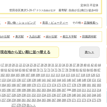
定休日:不定休
世田谷区奥沢5-20-17
最寄駅: 自由が丘(南口) 徒歩4分
テラス自由が丘2F
メ
買い物・ショッピング
美容・ビューティー
その他
店舗検索へ
由が丘駅
奥沢駅
九品仏駅
緑が丘駅
都立大学駅
田園調布駅
現在地から近い順に並べ替える
次へ ＞
6
17
18
19
20
21
22
23
24
25
26
27
28
29
30
31
32
33
34
35
36
37
38
39
40
41
42
43
44
60
61
62
63
64
65
66
67
68
69
70
71
72
73
74
75
76
77
78
79
80
81
82
83
84
85
86
87
102
103
104
105
106
107
108
109
110
111
112
113
114
115
116
117
118
119
120
121
2
133
134
135
136
137
138
139
140
141
142
143
144
145
146
147
148
149
150
151
152
3
164
165
166
167
168
169
170
171
172
173
174
175
176
177
178
179
180
181
182
183
4
195
196
197
198
199
200
201
202
203
204
205
206
207
208
209
210
211
212
213
214
5
226
227
228
229
230
231
232
233
234
235
236
237
238
239
240
241
242
243
244
245
6
257
258
259
260
261
262
263
264
265
266
267
268
269
270
271
272
273
274
275
276
277
278
279
次へ ＞