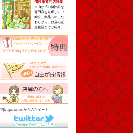
個性派専門店特集
自由が丘の個性的な
専門店を厳選してご
紹介。商品へのこだ
わりから、お店の誕
生秘話までご紹介。
自由が丘のお店のお得情報
プレゼントやサービスも♪
自由が丘.netを見たと伝えるだけ!
@jiyugaoka_net からのツイート