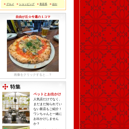
グルメ
ショッピング
美容系
ほか
自由が丘☆今週の１コマ
画像をクリックすると…？
ペットとお出かけ
人気店だけでなく、
まだまだ知られてい
ない新店もご紹介！
ワンちゃんと一緒に
お出かけしません
か？