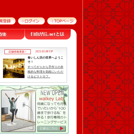
2025.05.08 UP
店舗情報更新！
食いしん坊の世界へようこ
そ！
すべてが１から手作りの本
格的な料理を気軽にいただ
けるビストロフ..