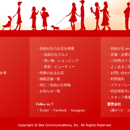
・自由が丘のお店を検索
・自由が丘.ne
・自由が丘グルメ
・店舗・企業
・買い物・ショッピング
・ご利用ガイ
・美容・ビューティー
・よくあるご
女将
・特典のあるお店
・お問い合わ
・掲載店舗一覧
・利用規約
・求む！自由が丘情報
・プライバシ
・お知らせ一覧
・特定商取引
・スタッフ募
Follow us !!
運営会社
・Twitter
・Facebook
・Instagram
・(株)ベス・