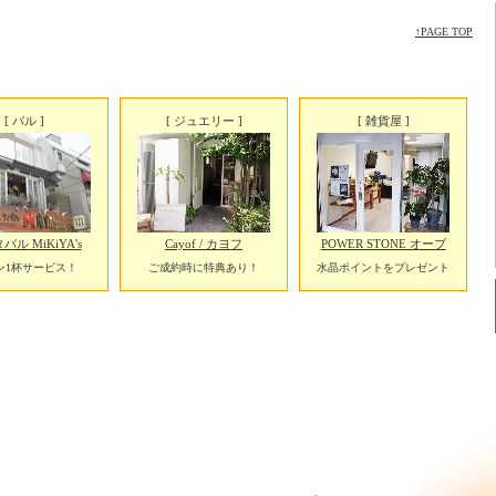
↑PAGE TOP
[ バル ]
[ ジュエリー ]
[ 雑貨屋 ]
ル MiKiYA's
Cayof / カヨフ
POWER STONE オーブ
ン1杯サービス！
ご成約時に特典あり！
水晶ポイントをプレゼント