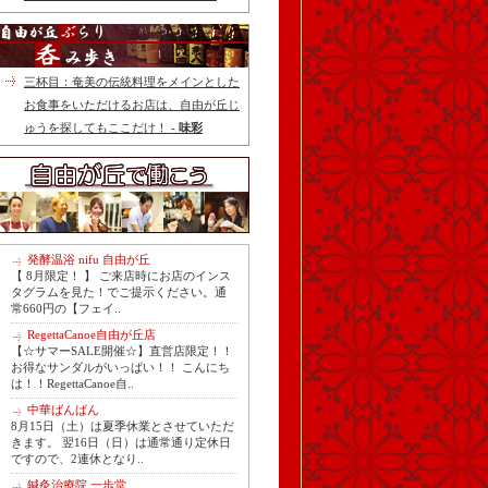
三杯目：奄美の伝統料理をメインとした
お食事をいただけるお店は、自由が丘じ
ゅうを探してもここだけ！ -
味彩
発酵温浴 nifu 自由が丘
【 8月限定！ 】 ご来店時にお店のインス
タグラムを見た！でご提示ください。通
常660円の【フェイ..
RegettaCanoe自由が丘店
【☆サマーSALE開催☆】直営店限定！！
お得なサンダルがいっぱい！！ こんにち
は！！RegettaCanoe自..
中華ばんばん
8月15日（土）は夏季休業とさせていただ
きます。 翌16日（日）は通常通り定休日
ですので、2連休となり..
鍼灸治療院 一歩堂