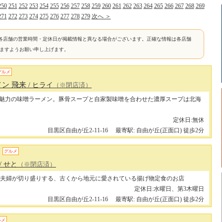
250
251
252
253
254
255
256
257
258
259
260
261
262
263
264
265
266
267
268
269
271
272
273
274
275
276
277
278
279
次へ ＞
各店舗の営業時間・定休日が掲載情報と異なる場合がございます。正確な情報は各店舗
けますようお願い申し上げます。
グルメ
ン 飛来
/ ヒライ
（※閉店済）
魅力の味噌ラーメン。豚骨スープと自家製味噌を合わせた濃厚スープは北海
定休日:無休
目黒区自由が丘2-11-16
最寄駅: 自由が丘(正面口) 徒歩2分
グルメ
/ せと
（※閉店済）
夫婦が切り盛りする、古くから地元に愛されている揚げ物定食のお店
定休日:水曜日、第3木曜日
目黒区自由が丘2-11-16
最寄駅: 自由が丘(正面口) 徒歩2分
ルメ