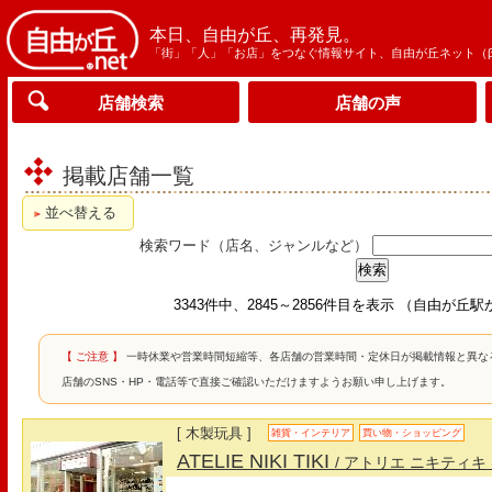
本日、自由が丘、再発見。
「街」「人」「お店」をつなぐ情報サイト、自由が丘ネット（
店舗検索
店舗の声
掲載店舗一覧
並べ替える
検索ワード（店名、ジャンルなど）
3343件中、2845～2856件目を表示 （自由が丘
【 ご注意 】
一時休業や営業時間短縮等、各店舗の営業時間・定休日が掲載情報と異な
店舗のSNS・HP・電話等で直接ご確認いただけますようお願い申し上げます。
[ 木製玩具 ]
雑貨・インテリア
買い物・ショッピング
ATELIE NIKI TIKI
/ アトリエ ニキティキ