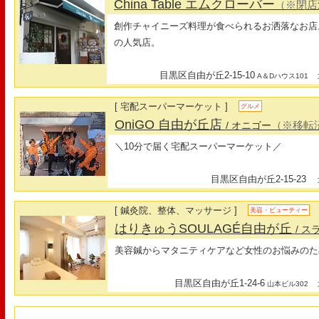
China Table エムクローバー
（※閉店
創作チャイニーズ料理が食べられるお洒落なお店
の人気店。
目黒区自由が丘2-15-10
最
A＆Dハウス101
[ 宅配スーパーマーケット ]
グルメ
OniGO 自由が丘店
（※移転
/ オニゴー
＼10分で届く宅配スーパーマーケット／
目黒区自由が丘2-15-23
最
[ 鍼灸院、整体、マッサージ ]
美容・ビューティー
はりきゅうSOULAGÉ自由が丘
/ 
美容鍼からマタニティケアなど女性のお悩みのた
目黒区自由が丘1-24-6
最
山本ビル302