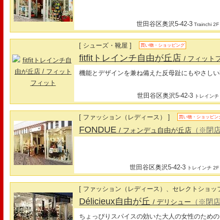
世田谷区奥沢5-42-3
Trainchi 2F
[ シューズ・靴屋 ]
買い物・ショッピング
fitfitトレインチ自由が丘店
/ フィット
機能とデザインを兼ね備えた反母趾にもやさしい
世田谷区奥沢5-42-3
トレインチ
[ ファッション（レディース） ]
買い物・ショッピン
FONDUE
（※閉
/ フォンデュ自由が丘店
世田谷区奥沢5-42-3
トレインチ 2F
[ ファッション（レディース）、セレクトショップ
Délicieux自由が丘
（※閉
/ デリシュー
ちょっぴりスパイスの効いた大人の女性のための