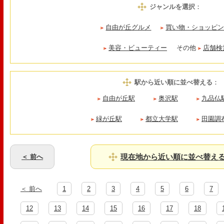
ジャンルを選択
：
自由が丘グルメ
買い物・ショッピ
美容・ビューティー
その他
店舗検
駅から近い順に並べ替える
：
自由が丘駅
奥沢駅
九品仏
緑が丘駅
都立大学駅
田園調
現在地から近い順に並べ替え
＜ 前へ
＜ 前へ
1
2
3
4
5
6
7
12
13
14
15
16
17
18