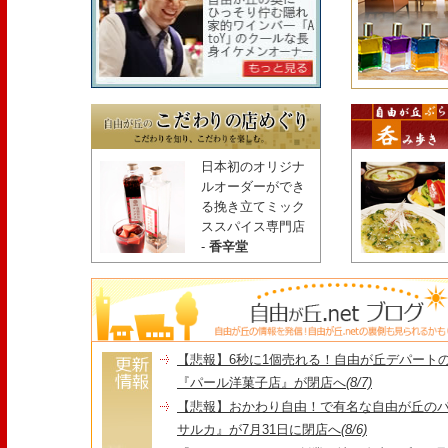
日本初のオリジナ
ルオーダーができ
る挽き立てミック
ススパイス専門店
-
香辛堂
【悲報】6秒に1個売れる！自由が丘デパート
『パール洋菓子店』が閉店へ
(8/7)
【悲報】おかわり自由！で有名な自由が丘の
サルカ』が7月31日に閉店へ
(8/6)