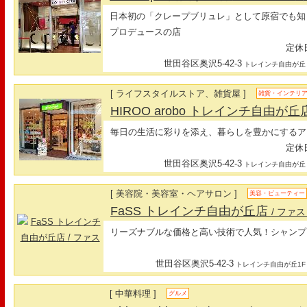
日本初の「クレープブリュレ」として原宿でも知られる
プロデュースの店
定休日
世田谷区奥沢5-42-3
トレインチ自由が丘
[ ライフスタイルストア、雑貨屋 ]
雑貨・インテリ
HIROO arobo トレインチ自由が丘
毎日の生活に彩りを添え、暮らしを豊かにするア
定休日
世田谷区奥沢5-42-3
トレインチ自由が丘
[ 美容院・美容室・ヘアサロン ]
美容・ビューティー
FaSS トレインチ自由が丘店
/ ファス
リーズナブルな価格と高い技術で人気！シャンプ
世田谷区奥沢5-42-3
トレインチ自由が丘1F
[ 中華料理 ]
グルメ