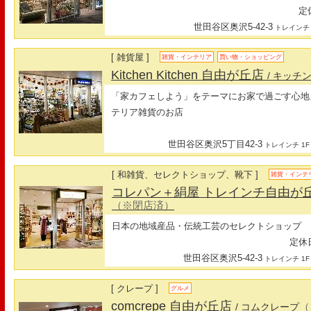
定休
世田谷区奥沢5-42-3
トレインチ
[ 雑貨屋 ]
雑貨・インテリア
買い物・ショッピング
Kitchen Kitchen 自由が丘店
/ キッチ
「家カフェしよう」をテーマにお家で過ごす心地
テリア雑貨のお店
世田谷区奥沢5丁目42-3
トレインチ 1F
[ 和雑貨、セレクトショップ、靴下 ]
雑貨・インテ
コレパン＋絹屋 トレインチ自由が
（※閉店済）
日本の地域産品・伝統工芸のセレクトショップ
定休日
世田谷区奥沢5-42-3
トレインチ 1F
[ クレープ ]
グルメ
comcrepe 自由が丘店
（
/ コムクレープ