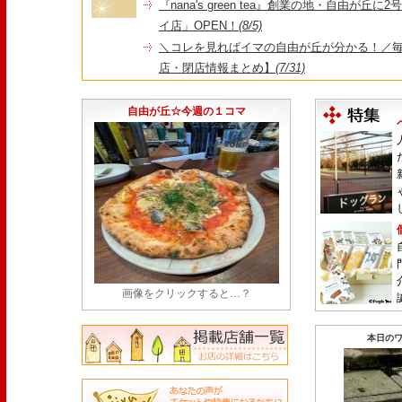
『nana's green tea』創業の地・自由が丘
イ店」OPEN！
(8/5)
＼コレを見ればイマの自由が丘が分かる！／毎
店・閉店情報まとめ】
(7/31)
1日限定だった跡地に！家系×九州豚骨『かんむり
永久パス配布も！
(7/30)
自由が丘☆今週の１コマ
画像をクリックすると…？
本日のワ