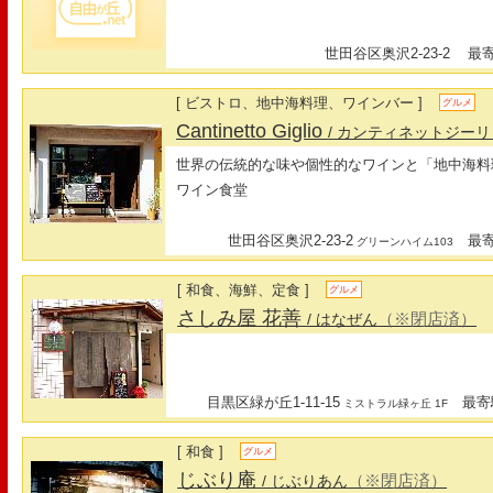
世田谷区奥沢2-23-2
最寄駅
[ ビストロ、地中海料理、ワインバー ]
グルメ
Cantinetto Giglio
/ カンティネットジーリ
世界の伝統的な味や個性的なワインと「地中海料
ワイン食堂
世田谷区奥沢2-23-2
最寄駅
グリーンハイム103
[ 和食、海鮮、定食 ]
グルメ
さしみ屋 花善
（※閉店済）
/ はなぜん
目黒区緑が丘1-11-15
最寄駅
ミストラル緑ヶ丘 1F
[ 和食 ]
グルメ
じぶり庵
（※閉店済）
/ じぶりあん