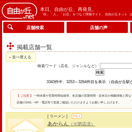
本日、自由が丘、再発見。
「街」「人」「お店」をつなぐ情報サイト、自由が丘ネット（
店舗検索
店舗の声
掲載店舗一覧
並べ替える
検索ワード（店名、ジャンルなど）
3343件中、3253～3264件目を表示 （自由が丘
【 ご注意 】
一時休業や営業時間短縮等、各店舗の営業時間・定休日が掲載情報と異な
店舗のSNS・HP・電話等で直接ご確認いただけますようお願い申し上げます。
[ ラーメン ]
グルメ
あからん
（※閉店済）