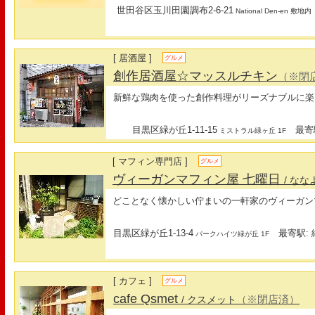
世田谷区玉川田園調布2-6-21
National Den-en 敷地内
[ 居酒屋 ]
グルメ
創作居酒屋☆マッスルチキン
（※閉
新鮮な鶏肉を使った創作料理がリーズナブルに楽
目黒区緑が丘1-11-15
最寄駅
ミストラル緑ヶ丘 1F
[ マフィン専門店 ]
グルメ
ヴィーガンマフィン屋 七曜日
/ な
どことなく懐かしい佇まいの一軒家のヴィーガン
目黒区緑が丘1-13-4
最寄駅: 
パークハイツ緑が丘 1F
[ カフェ ]
グルメ
cafe Qsmet
（※閉店済）
/ クスメット