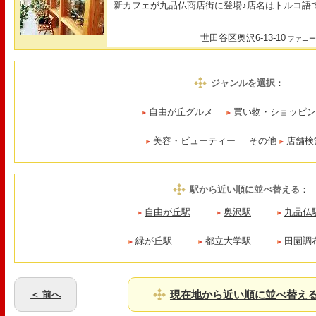
新カフェが九品仏商店街に登場♪店名はトルコ語
世田谷区奥沢6-13-10
ファニー
ジャンルを選択
：
自由が丘グルメ
買い物・ショッピ
美容・ビューティー
その他
店舗検
駅から近い順に並べ替える
：
自由が丘駅
奥沢駅
九品仏
緑が丘駅
都立大学駅
田園調
現在地から近い順に並べ替え
＜ 前へ