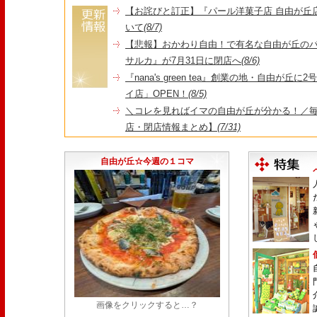
【お詫びと訂正】『パール洋菓子店 自由が丘
いて
(8/7)
【悲報】おかわり自由！で有名な自由が丘の
サルカ』が7月31日に閉店へ
(8/6)
『nana's green tea』創業の地・自由が丘
イ店」OPEN！
(8/5)
＼コレを見ればイマの自由が丘が分かる！／毎
店・閉店情報まとめ】
(7/31)
1日限定だった跡地に！家系×九州豚骨『かんむり
永久パス配布も！
(7/30)
自由が丘☆今週の１コマ
画像をクリックすると…？