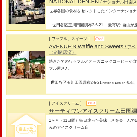
NATIONAL DEN-EN
/ ナショナル田園
世界各国の食材をセレクトしたインターナショナ
世田谷区玉川田園調布2-6-21
最寄駅: 自由が丘
[ ワッフル、スイーツ ]
グルメ
AVENUE’S Waffle and Sweets
/ ア
（※閉店済）
焼きたてのワッフルとオーガニックコーヒーが自
フル屋さん
世田谷区玉川田園調布2-6-21
National Den-en 敷地内
[ アイスクリーム ]
グルメ
サーティワンアイスクリーム田園
1ヶ月（31日間）毎日違った美味しさを楽しん
みのアイスクリーム店