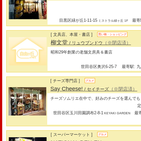
目黒区緑が丘1-11-15
最寄駅
ミストラル緑ヶ丘 1F
[ 文具店、本屋・書店 ]
買い物・ショッピング
柳文堂
（※閉店済）
/ リュウブンドウ
昭和29年創業の老舗文房具＆書店
世田谷区奥沢6-25-7
最寄駅: 九
[ チーズ専門店 ]
グルメ
Say Cheese!
（※閉店済）
/ セイチーズ
チーズソムリエ在中で、好みのチーズを選んでも
定
世田谷区玉川田園調布2-8-1
最寄
KEYAKI GARDEN
[ スーパーマーケット ]
グルメ