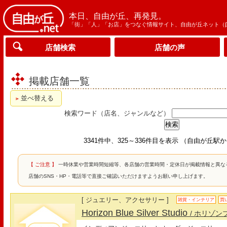
本日、自由が丘、再発見。
「街」「人」「お店」をつなぐ情報サイト、自由が丘ネット（
店舗検索
店舗の声
掲載店舗一覧
並べ替える
検索ワード（店名、ジャンルなど）
3341件中、325～336件目を表示 （自由が丘駅
【 ご注意 】
一時休業や営業時間短縮等、各店舗の営業時間・定休日が掲載情報と異な
店舗のSNS・HP・電話等で直接ご確認いただけますようお願い申し上げます。
[ ジュエリー、アクセサリー ]
雑貨・インテリア
買
Horizon Blue Silver Studio
/ ホリゾ