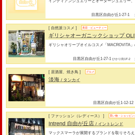
インディアンジュエリーとオーダージュエリー、
目黒区自由が丘1-27-1
最
[ 自然派コスメ ]
美容・ビューティー
ギリシャオーガニックショップ OLIV
ギリシャオリーブオイルコスメ「MACROVITA
目黒区自由が丘1-27-1
最
ひかり街1F-2
[ 居酒屋、焼き鳥 ]
グルメ
淡海
/ タンカイ
目黒区自由が丘1-12-12
[ ファッション（レディース） ]
買い物・ショッピン
Intrend 自由が丘店
/ イントレンド
マックスマーラが展開するブランドを取りそろえ