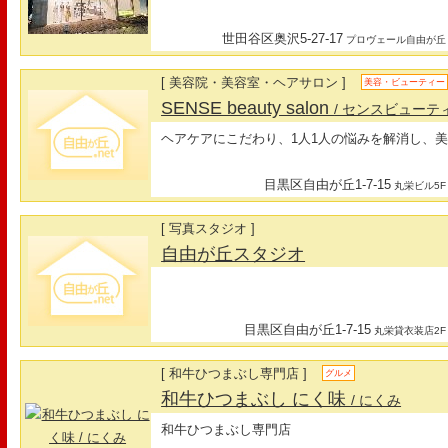
世田谷区奥沢5-27-17
プロヴェール自由が丘
[ 美容院・美容室・ヘアサロン ]
美容・ビューティー
SENSE beauty salon
/ センスビューテ
ヘアケアにこだわり、1人1人の悩みを解消し、
目黒区自由が丘1-7-15
丸栄ビル5F
[ 写真スタジオ ]
自由が丘スタジオ
目黒区自由が丘1-7-15
丸栄貸衣装店2F
[ 和牛ひつまぶし専門店 ]
グルメ
和牛ひつまぶし にく味
/ にくみ
和牛ひつまぶし専門店