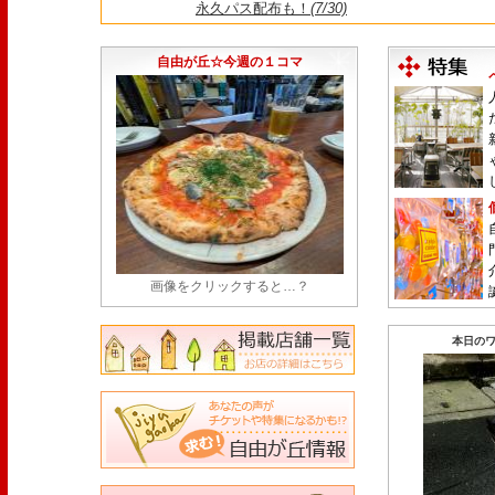
永久パス配布も！
(7/30)
【悲報】"Made in Tokyo"にこだわった『
由が丘店』が閉店
(7/29)
自由が丘☆今週の１コマ
画像をクリックすると…？
本日のワ