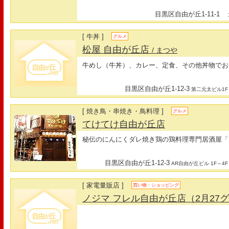
目黒区自由が丘1-11-1
最
[ 牛丼 ]
グルメ
松屋 自由が丘店
/ まつや
牛めし（牛丼）、カレー、定食、その他丼物でお
目黒区自由が丘1-12-3
第二元太ビル1F
[ 焼き鳥・串焼き・鳥料理 ]
グルメ
てけてけ自由が丘店
秘伝のにんにくダレ焼き鶏の鶏料理専門居酒屋「
目黒区自由が丘1-12-3
AR自由が丘ビル 1F～4F
[ 家電量販店 ]
買い物・ショッピング
ノジマ フレル自由が丘店（2月27グ