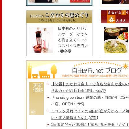
日本初のオリジナ
ルオーダーができ
る挽き立てミック
ススパイス専門店
-
香辛堂
【悲報】おかわり自由！で有名な自由が丘の
サルカ』が7月31日に閉店へ
(8/6)
『nana's green tea』創業の地・自由が丘
イ店」OPEN！
(8/5)
＼コレを見ればイマの自由が丘が分かる！／毎
店・閉店情報まとめ】
(7/31)
1日限定だった跡地に！家系×九州豚骨『かんむり