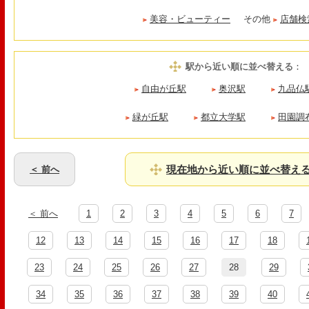
美容・ビューティー
その他
店舗検
駅から近い順に並べ替える
：
自由が丘駅
奥沢駅
九品仏
緑が丘駅
都立大学駅
田園調
現在地から近い順に並べ替え
＜ 前へ
＜ 前へ
1
2
3
4
5
6
7
12
13
14
15
16
17
18
23
24
25
26
27
28
29
34
35
36
37
38
39
40