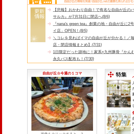
【悲報】おかわり自由！で有名な自由が丘の
サルカ』が7月31日に閉店へ
(8/6)
『nana's green tea』創業の地・自由が丘
イ店」OPEN！
(8/5)
＼コレを見ればイマの自由が丘が分かる！／毎
店・閉店情報まとめ】
(7/31)
1日限定だった跡地に！家系×九州豚骨『かんむり
永久パス配布も！
(7/30)
【悲報】"Made in Tokyo"にこだわった『
由が丘店』が閉店
(7/29)
自由が丘☆今週の１コマ