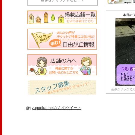
画像をクリックすると…？
本日のワ
画像クリックで大
@jiyugaoka_netさんのツイート