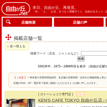
本日、自由が丘、再発見。
「街」「人」「お店」をつなぐ情報サイト、自由が丘ネット（
店舗検索
店舗の声
掲載店舗一覧
並べ替える
検索ワード（店名、ジャンルなど）
3341件中、2473～2484件目を表示 （自由が丘
【 ご注意 】
一時休業や営業時間短縮等、各店舗の営業時間・定休日が掲載情報と異な
店舗のSNS・HP・電話等で直接ご確認いただけますようお願い申し上げます。
[ ガトーショコラ専門店 ]
グルメ
KEN'S CAFE TOKYO 自由が丘店
/