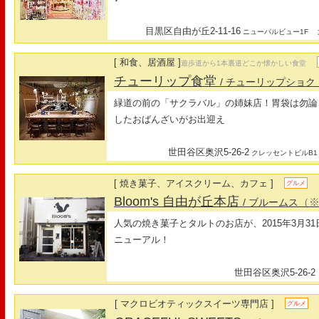
目黒区自由が丘2-11-16
最
ニューパルビュー1F
[ 和食、居酒屋 ]
遊歩道から1本裏道どこか懐かしい食堂
チューリップ食堂
/ チューリップショク
緑道の前の「サクラバル」の姉妹店！胃袋は勿論
したおばんざいがお出迎え
世田谷区奥沢5-26-2
クレッセントビルB1
[ 焼き菓子、アイスクリーム、カフェ ]
グルメ
Bloom's 自由が丘本店
（
/ ブルームス
人気の焼き菓子とタルトのお店が、2015年3月3
ニューアル！
世田谷区奥沢5-26-2
[ マクロビオティックスイーツ専門店 ]
グルメ