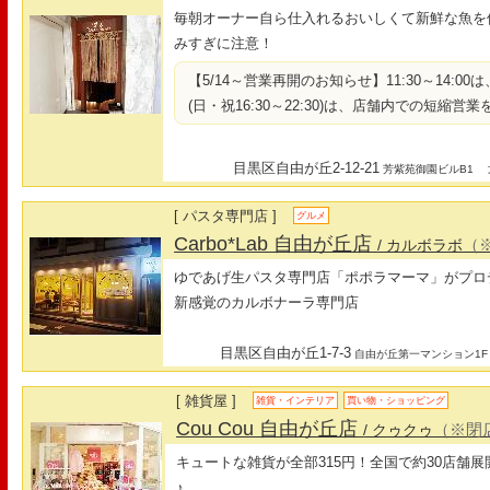
毎朝オーナー自ら仕入れるおいしくて新鮮な魚を
みすぎに注意！
【5/14～営業再開のお知らせ】11:30～14:00は
(日・祝16:30～22:30)は、店舗内での短縮営
目黒区自由が丘2-12-21
最
芳紫苑御園ビルB1
[ パスタ専門店 ]
グルメ
Carbo*Lab 自由が丘店
（
/ カルボラボ
ゆであげ生パスタ専門店「ポポラマーマ」がプロ
新感覚のカルボナーラ専門店
目黒区自由が丘1-7-3
自由が丘第一マンション1F
[ 雑貨屋 ]
雑貨・インテリア
買い物・ショッピング
Cou Cou 自由が丘店
（※閉
/ クゥクゥ
キュートな雑貨が全部315円！全国で約30店舗
♪