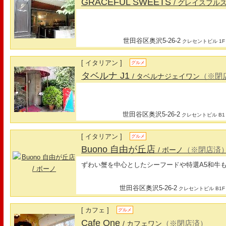
GRACEFUL SWEETS
/ グレイスフル
世田谷区奥沢5-26-2
クレセントビル 1F
[ イタリアン ]
グルメ
タベルナ J1
（※閉
/ タベルナジェイワン
世田谷区奥沢5-26-2
クレセントビル B1
[ イタリアン ]
グルメ
Buono 自由が丘店
（※閉店済
/ ボーノ
ずわい蟹を中心としたシーフードや特選A5和牛
世田谷区奥沢5-26-2
クレセントビル B1F
[ カフェ ]
グルメ
Cafe One
（※閉店済）
/ カフェワン