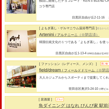
独自に開発したチョコレート「KEN’S BLEND 
コラ専門店
目黒区自由が丘2-11-16
最
[ よもぎ蒸し・ゲルマニウム温浴専門店 ]
巡るから
Artenini
（※閉店済）
/ アルテニーニ
韓国伝統文化の１つである「よもぎ蒸し」を使っ
目黒区自由が丘1-13-4
UIW11自由が丘402
[ ファッション（レディース、メンズ） ]
買い物
field/dream
（※閉
/ フィールドドリーム
大人カジュアルからスポーティまで提案してくれ
世田谷区奥沢5-24-10
小野ビル
[ 居酒屋 ]
グルメ
魚ダイニング はなれ びんび家 駅