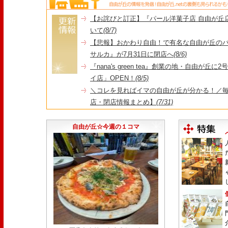
【お詫びと訂正】『パール洋菓子店 自由が丘
いて
(8/7)
【悲報】おかわり自由！で有名な自由が丘の
サルカ』が7月31日に閉店へ
(8/6)
『nana's green tea』創業の地・自由が丘
イ店」OPEN！
(8/5)
＼コレを見ればイマの自由が丘が分かる！／毎
店・閉店情報まとめ】
(7/31)
1日限定だった跡地に！家系×九州豚骨『かんむり
永久パス配布も！
(7/30)
自由が丘☆今週の１コマ