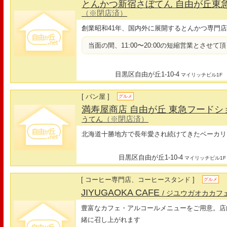
とんかつ新宿さぼてん 自由が丘東
（※閉店済）
創業昭和41年、国内外に展開するとんかつ専門
当面の間、11:00〜20:00の短縮営業とさせて
目黒区自由が丘1-10-4
マイリッチビル1F
[ パン屋 ]
グルメ
満寿屋商店 自由が丘 東急フード
（※閉店済）
うてん
北海道十勝地方で長年愛され続けてきたベーカリ
目黒区自由が丘1-10-4
マイリッチビル1F
[ コーヒー専門店、コーヒースタンド ]
グルメ
JIYUGAOKA CAFE
/ ジユウガオカカフ
豊富なカフェ・アルコールメニューをご用意。店
緒に召し上がれます