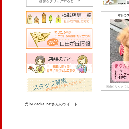
画像をクリックすると…？
本日のワ
画像クリックで大
@jiyugaoka_netさんのツイート