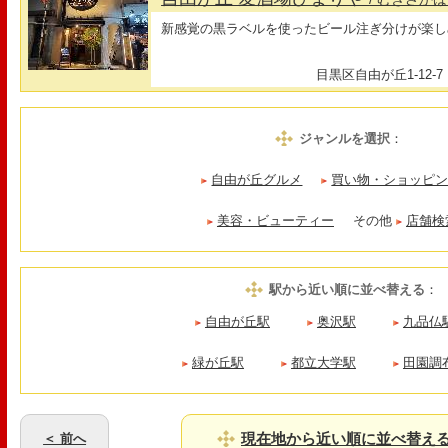
新感覚の黒ラベルを使ったビール注ぎ分けが楽しめるB
目黒区自由が丘1-12-7
ジャンルを選択
：
自由が丘グルメ
買い物・ショッピ
美容・ビューティー
その他
店舗検
駅から近い順に並べ替える
：
自由が丘駅
奥沢駅
九品仏
緑が丘駅
都立大学駅
田園調
現在地から近い順に並べ替え
＜ 前へ