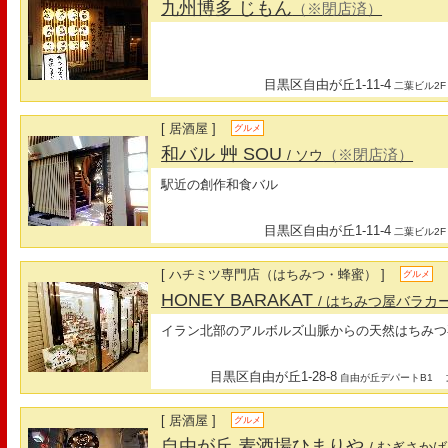
九州博多 じもん
（※閉店済）
目黒区自由が丘1-11-4
二葉ビル2F
[ 居酒屋 ]
グルメ
和バル 艸 SOU
（※閉店済）
/ ソウ
駅近の創作和食バル
目黒区自由が丘1-11-4
二葉ビル2F
[ ハチミツ専門店（はちみつ・蜂蜜） ]
グルメ
HONEY BARAKAT
/ はちみつ屋バラカ
イラン北部のアルボルズ山脈からの天然はちみつ
目黒区自由が丘1-28-8
最
自由が丘デパートB1
[ 居酒屋 ]
グルメ
自由が丘 麦酒場ひまりや
/ むぎさか