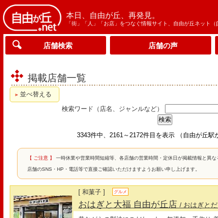
本日、自由が丘、再発見。
「街」「人」「お店」をつなぐ情報サイト、自由が丘ネット（
店舗検索
店舗の声
掲載店舗一覧
並べ替える
検索ワード（店名、ジャンルなど）
3343件中、2161～2172件目を表示 （自由が丘
【 ご注意 】
一時休業や営業時間短縮等、各店舗の営業時間・定休日が掲載情報と異な
店舗のSNS・HP・電話等で直接ご確認いただけますようお願い申し上げます。
[ 和菓子 ]
グルメ
おはぎと大福 自由が丘店
/ おはぎと