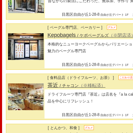
昔ながらの製法にこだわった、無添加、手作り 
目黒区自由が丘1-28-8
最
自由が丘デパート 1F
[ ベーグル専門店、ベーカリー ]
グルメ
Kepobagels
（※閉店済
/ ケポベーグルズ
本格的なニューヨークベーグルからバリエーショ
魅力のベーグル専門店
目黒区自由が丘1-28-8
最
自由が丘デパート 1F
[ 食料品店（ドライフルーツ、お茶） ]
こだわり店
茶近
（※移転済）
/ チャコン
ドライフルーツ専門店『茶近』は店名を『a la c
品を中心にリフレッシュ！
目黒区自由が丘1-28-8
最
自由が丘デパート 1F
[ とんかつ、和食 ]
グルメ