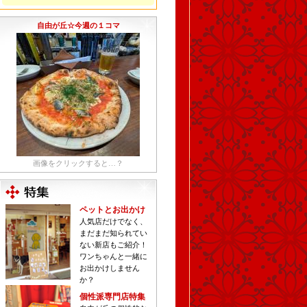
自由が丘☆今週の１コマ
画像をクリックすると…？
ペットとお出かけ
人気店だけでなく、
まだまだ知られてい
ない新店もご紹介！
ワンちゃんと一緒に
お出かけしません
か？
個性派専門店特集