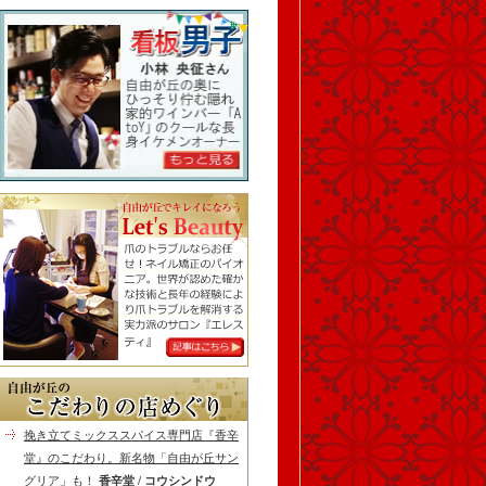
挽き立てミックススパイス専門店『香辛
堂』のこだわり。新名物「自由が丘サン
グリア」も！
香辛堂 / コウシンドウ