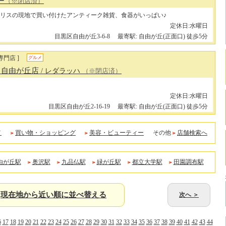
ー
（※閉店済）
リスの現地で買い付けたアンティーク雑貨、食器がいっぱい♪
定休日:水曜日
目黒区自由が丘3-6-8
最寄駅: 自由が丘(正面口) 徒歩5分
専門店 ]
グルメ
H 自由が丘店
/ レダラッハ
（※閉店済）
定休日:水曜日
目黒区自由が丘2-16-19
最寄駅: 自由が丘(正面口) 徒歩5分
メ
買い物・ショッピング
美容・ビューティー
その他
店舗検索へ
由が丘駅
奥沢駅
九品仏駅
緑が丘駅
都立大学駅
田園調布駅
現在地から近い順に並べ替える
次へ ＞
6
17
18
19
20
21
22
23
24
25
26
27
28
29
30
31
32
33
34
35
36
37
38
39
40
41
42
43
44