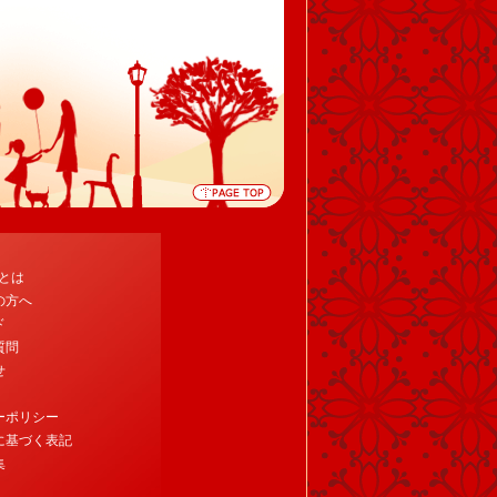
tとは
の方へ
ド
質問
せ
ーポリシー
に基づく表記
集