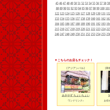
45
46
47
48
49
50
51
52
53
54
55
56
57
58
59
88
89
90
91
92
93
94
95
96
97
98
99
100
101
122
123
124
125
126
127
128
129
130
131
13
153
154
155
156
157
158
159
160
161
162
16
184
185
186
187
188
189
190
191
192
193
19
215
216
217
218
219
220
221
222
223
224
22
246
247
248
249
250
251
252
253
254
255
25
▼こちらのお店もチェック！
[アジアンバル]
[和
みきやず ちょいちょい
S
ワンドリンク♪
お任