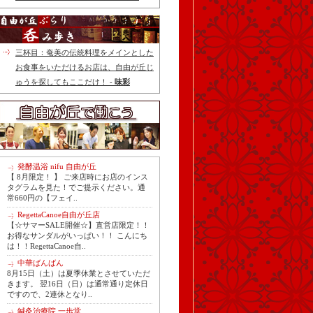
三杯目：奄美の伝統料理をメインとした
お食事をいただけるお店は、自由が丘じ
ゅうを探してもここだけ！ -
味彩
発酵温浴 nifu 自由が丘
【 8月限定！ 】 ご来店時にお店のインス
タグラムを見た！でご提示ください。通
常660円の【フェイ..
RegettaCanoe自由が丘店
【☆サマーSALE開催☆】直営店限定！！
お得なサンダルがいっぱい！！ こんにち
は！！RegettaCanoe自..
中華ばんばん
8月15日（土）は夏季休業とさせていただ
きます。 翌16日（日）は通常通り定休日
ですので、2連休となり..
鍼灸治療院 一歩堂