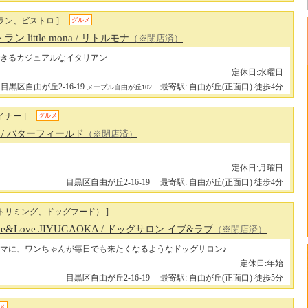
ラン、ビストロ ]
グルメ
 little mona
/ リトルモナ
（※閉店済）
きるカジュアルなイタリアン
定休日:水曜日
目黒区自由が丘2-16-19
最寄駅: 自由が丘(正面口) 徒歩4分
メープル自由が丘102
イナー ]
グルメ
s
/ バターフィールド
（※閉店済）
定休日:月曜日
目黒区自由が丘2-16-19
最寄駅: 自由が丘(正面口) 徒歩4分
（トリミング、ドッグフード） ]
Eve&Love JIYUGAOKA
/ ドッグサロン イブ&ラブ
（※閉店済）
マに、ワンちゃんが毎日でも来たくなるようなドッグサロン♪
定休日:年始
目黒区自由が丘2-16-19
最寄駅: 自由が丘(正面口) 徒歩5分
メ