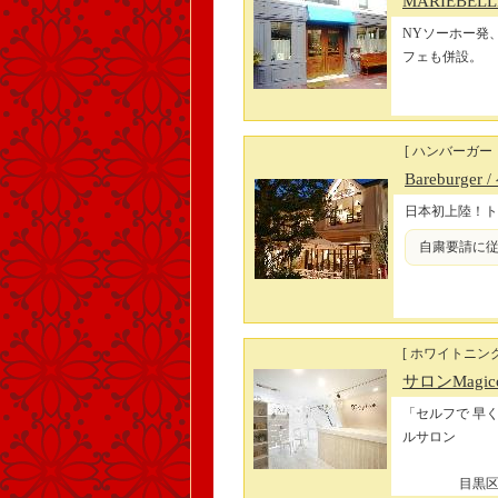
MARIEBEL
NYソーホー発
フェも併設。
[ ハンバーガー
Bareburger
日本初上陸！ト
自粛要請に従
[ ホワイトニン
サロンMagic
「セルフで 早
ルサロン
目黒区自