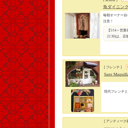
魚ダイニング
毎朝オーナー自
注意！
【5/14～営業
22:30)は
[ フレンチ ]
Sans Maquil
現代フレンチと
[ アンティーク