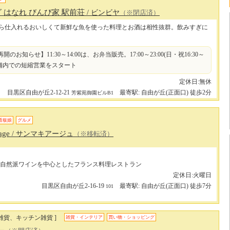
 はなれ びんび家 駅前荘
/ ビンビヤ
（※閉店済）
ら仕入れるおいしくて新鮮な魚を使った料理とお酒は相性抜群。飲みすぎに
再開のお知らせ】11:30～14:00は、お弁当販売。17:00～23:00(日・祝16:30～
、店舗内での短縮営業をスタート
定休日:無休
目黒区自由が丘2-12-21
最寄駅: 自由が丘(正面口) 徒歩2分
芳紫苑御園ビルB1
看板娘
グルメ
lage
/ サンマキアージュ
（※移転済）
自然派ワインを中心としたフランス料理レストラン
定休日:火曜日
目黒区自由が丘2-16-19
最寄駅: 自由が丘(正面口) 徒歩7分
101
雑貨、キッチン雑貨 ]
雑貨・インテリア
買い物・ショッピング