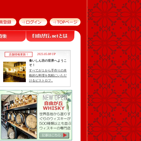
2025.05.08 UP
店舗情報更新！
食いしん坊の世界へようこ
そ！
すべてが１から手作りの本
格的な料理を気軽にいただ
けるビストロフ..