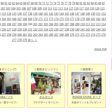
60
61
62
63
64
65
66
67
68
69
70
71
72
73
74
75
76
77
78
79
80
81
82
83
84
85
86
87
102
103
104
105
106
107
108
109
110
111
112
113
114
115
116
117
118
119
120
121
2
133
134
135
136
137
138
139
140
141
142
143
144
145
146
147
148
149
150
151
152
3
164
165
166
167
168
169
170
171
172
173
174
175
176
177
178
179
180
181
182
183
4
195
196
197
198
199
200
201
202
203
204
205
206
207
208
209
210
211
212
213
214
5
226
227
228
229
230
231
232
233
234
235
236
237
238
239
240
241
242
243
244
245
6
257
258
259
260
261
262
263
264
265
266
267
268
269
270
271
272
273
274
275
276
277
278
279
次へ ＞
↑PAGE TOP
食ダイニング]
[ 釜焼きピッツァ ]
[ 雑貨屋 ]
ORA / ソラ
オルガニコ
POWER STONE オーブ
せ一皿サービス♪
プチデザートサービス♪
水晶ポイントをプレゼント