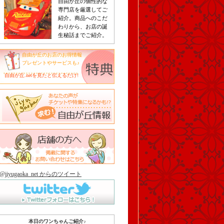
自由が丘の個性的な
専門店を厳選してご
紹介。商品へのこだ
わりから、お店の誕
生秘話までご紹介。
自由が丘のお店のお得情報
プレゼントやサービスも♪
自由が丘.netを見たと伝えるだけ!
@jiyugaoka_net からのツイート
本日のワンちゃんご紹介♪