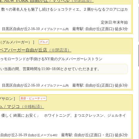
LE NEW YORK 自由が丘
/ マリベル
（※閉店済）
、数々の著名人をも魅了し続けるショコラティエ。２層からなるフロアにはカ
定休日:年末年始
目黒区自由が丘2-16-10
最寄駅: 自由が丘(正面口) 徒歩3分
メイプルファーム内
（グルメバーガー） ]
グルメ
/ ベアバーガー自由が丘店
（※閉店済）
ゥモローランドが手掛けるNY発のグルメバーガーレストラン
い当面の間、営業時間を11:00~18:00とさせていただきます。
目黒区自由が丘2-16-10
最寄駅: 自由が丘(正面口) 徒歩3分
メイプルファーム内
グサロン ]
美容・ビューティー
o.
/ マジコ
（※移転済）
く 優しく 綺麗に お安く」 ホワイトニング、まつエクレッスン、ジェルネイ
由が丘2-16-19
最寄駅: 自由が丘(正面口・北口) 徒歩2分
自由が丘メープル402