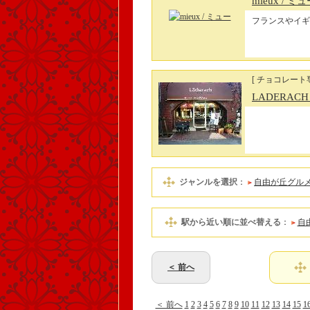
mieux
/ ミュ
フランスやイギ
[ チョコレート
LADERAC
ジャンルを選択
：
自由が丘グル
駅から近い順に並べ替える
：
自
＜ 前へ
＜ 前へ
1
2
3
4
5
6
7
8
9
10
11
12
13
14
15
1