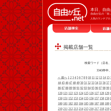
本日、自由
自由が丘の「街
人気のランチブロ
掲載店舗一覧
検索ワード（店名
3343件中
＜ 前へ
1
2
3
4
5
6
7
8
9
10
11
12
13
14
15
44
45
46
47
48
49
50
51
52
53
54
55
56
57
86
87
88
89
90
91
92
93
94
95
96
97
98
99
120
121
122
123
124
125
126
127
128
129
150
151
152
153
154
155
156
157
158
159
180
181
182
183
184
185
186
187
188
189
210
211
212
213
214
215
216
217
218
219