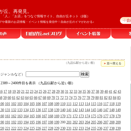
が丘、再発見。
」「人」「お店」をつなぐ情報サイト、自由が丘ネット（β版）
グや最新のお店情報・イベント情報を発信中！自由が丘のイマがわかる♪
（九品仏駅から近い順）
並べ替える
、ジャンルなど）
、2389～2400件目を表示 （九品仏駅から近い順）
16
17
18
19
20
21
22
23
24
25
26
27
28
29
30
31
32
33
34
35
36
37
38
39
40
41
42
43
58
59
60
61
62
63
64
65
66
67
68
69
70
71
72
73
74
75
76
77
78
79
80
81
82
83
84
85
100
101
102
103
104
105
106
107
108
109
110
111
112
113
114
115
116
117
118
119
130
131
132
133
134
135
136
137
138
139
140
141
142
143
144
145
146
147
148
149
160
161
162
163
164
165
166
167
168
169
170
171
172
173
174
175
176
177
178
179
190
191
192
193
194
195
196
197
198
199
200
201
202
203
204
205
206
207
208
209
220
221
222
223
224
225
226
227
228
229
230
231
232
233
234
235
236
237
238
239