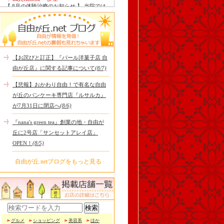
【 8月の体験治療のお知らせ 】 当院では
毎月第1月曜日を体験dayとし、当院の施
術をお得に体験し..
Le Monde Gourmand
今年も南アルプス @sachiblueberryfarm か
ら美味しいブルーベリーが😋
https://www.instagram.com/sachi..
【お詫びと訂正】『パール洋菓子店 自
tomoru
由が丘店』に関する記事について
(8/7)
土曜日限定ランチセット(12:00〜15:00)は
じまりました！※数量限定その日のおす
【悲報】おかわり自由！で有名な自由
すめサンドイッチ(ルッ..
が丘のパンケーキ専門店『ルサルカ』
cheese & booze ost
が7月31日に閉店へ
(8/6)
【 平日限定ランチメニュー 】 ワンプレー
トランチ登場！！パスタやリゾットにも
『nana's green tea』創業の地・自由が
色々付くようにな..
丘に2号店「サンセットアレイ店」
京都九条ねぎ焼き専門店 ねぎ家 -時代
OPEN！
(8/5)
家 旬-
【ランチ限定】鉄板炙りホルモン丼🔥本
日も大人気！香ばしく炙った新鮮ホルモ
自由が丘.netブログをもっと見る
ンに、濃厚な京都味噌だれ..
冷え性改善協会 ICITO
【 よもぎ蒸しやリラクゼーション専門の
顧問契約 】 冷え性改善協会は、小規模の
エステサロン、リ..
グルメ
ショッピング
美容系
ほか