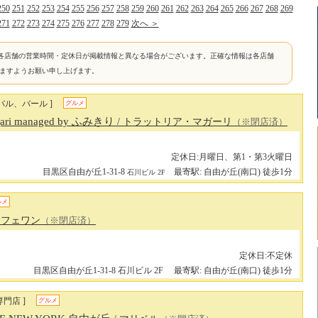
250
251
252
253
254
255
256
257
258
259
260
261
262
263
264
265
266
267
268
269
271
272
273
274
275
276
277
278
279
次へ ＞
各店舗の営業時間・定休日が掲載情報と異なる場合がございます。正確な情報は各店舗
けますようお願い申し上げます。
バル、バール ]
グルメ
Magari managed by ふみきり
/ トラットリア・マガーリ
（※閉店済）
定休日:月曜日、第1・第3火曜日
目黒区自由が丘1-31-8
最寄駅: 自由が丘(南口) 徒歩1分
石川ビル 2F
ルメ
 カフェワン
（※閉店済）
定休日:不定休
目黒区自由が丘1-31-8 石川ビル 2F
最寄駅: 自由が丘(南口) 徒歩1分
門店 ]
グルメ