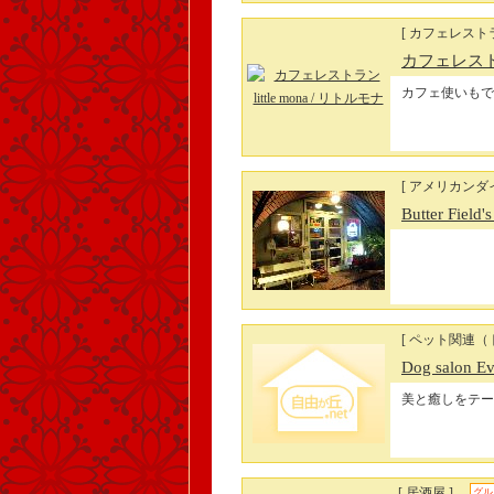
[ カフェレスト
カフェレストラン
カフェ使いもで
[ アメリカンダ
Butter Field'
[ ペット関連
Dog salon 
美と癒しをテー
[ 居酒屋 ]
グル