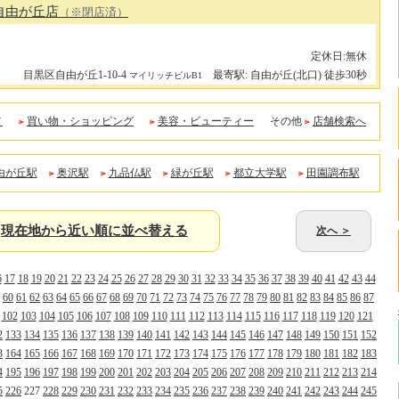
自由が丘店
（※閉店済）
定休日:無休
目黒区自由が丘1-10-4
最寄駅: 自由が丘(北口) 徒歩30秒
マイリッチビルB1
メ
買い物・ショッピング
美容・ビューティー
その他
店舗検索へ
由が丘駅
奥沢駅
九品仏駅
緑が丘駅
都立大学駅
田園調布駅
現在地から近い順に並べ替える
次へ ＞
6
17
18
19
20
21
22
23
24
25
26
27
28
29
30
31
32
33
34
35
36
37
38
39
40
41
42
43
44
60
61
62
63
64
65
66
67
68
69
70
71
72
73
74
75
76
77
78
79
80
81
82
83
84
85
86
87
102
103
104
105
106
107
108
109
110
111
112
113
114
115
116
117
118
119
120
121
2
133
134
135
136
137
138
139
140
141
142
143
144
145
146
147
148
149
150
151
152
3
164
165
166
167
168
169
170
171
172
173
174
175
176
177
178
179
180
181
182
183
4
195
196
197
198
199
200
201
202
203
204
205
206
207
208
209
210
211
212
213
214
5
226
227
228
229
230
231
232
233
234
235
236
237
238
239
240
241
242
243
244
245