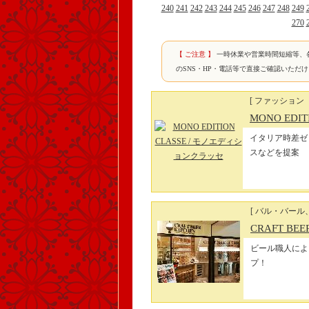
240
241
242
243
244
245
246
247
248
249
270
【 ご注意 】
一時休業や営業時間短縮等、
のSNS・HP・電話等で直接ご確認いただ
[ ファッション
MONO EDIT
イタリア時差ゼ
スなどを提案
[ バル・バール
CRAFT BE
ビール職人によ
プ！