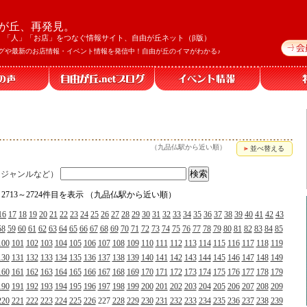
が丘、再発見。
」「人」「お店」をつなぐ情報サイト、自由が丘ネット（β版）
グや最新のお店情報・イベント情報を発信中！自由が丘のイマがわかる♪
（九品仏駅から近い順）
並べ替える
、ジャンルなど）
、2713～2724件目を表示 （九品仏駅から近い順）
16
17
18
19
20
21
22
23
24
25
26
27
28
29
30
31
32
33
34
35
36
37
38
39
40
41
42
43
58
59
60
61
62
63
64
65
66
67
68
69
70
71
72
73
74
75
76
77
78
79
80
81
82
83
84
85
100
101
102
103
104
105
106
107
108
109
110
111
112
113
114
115
116
117
118
119
130
131
132
133
134
135
136
137
138
139
140
141
142
143
144
145
146
147
148
149
160
161
162
163
164
165
166
167
168
169
170
171
172
173
174
175
176
177
178
179
190
191
192
193
194
195
196
197
198
199
200
201
202
203
204
205
206
207
208
209
220
221
222
223
224
225
226
227
228
229
230
231
232
233
234
235
236
237
238
239