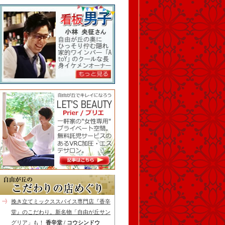
挽き立てミックススパイス専門店『香辛
堂』のこだわり。新名物「自由が丘サン
グリア」も！
香辛堂 / コウシンドウ