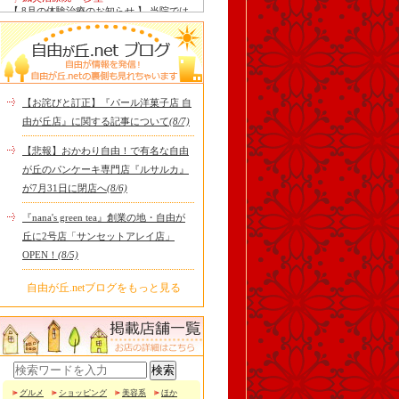
【 8月の体験治療のお知らせ 】 当院では
毎月第1月曜日を体験dayとし、当院の施
術をお得に体験し..
Le Monde Gourmand
今年も南アルプス @sachiblueberryfarm か
ら美味しいブルーベリーが😋
https://www.instagram.com/sachi..
【お詫びと訂正】『パール洋菓子店 自
tomoru
由が丘店』に関する記事について
(8/7)
土曜日限定ランチセット(12:00〜15:00)は
じまりました！※数量限定その日のおす
【悲報】おかわり自由！で有名な自由
すめサンドイッチ(ルッ..
が丘のパンケーキ専門店『ルサルカ』
cheese & booze ost
が7月31日に閉店へ
(8/6)
【 平日限定ランチメニュー 】 ワンプレー
トランチ登場！！パスタやリゾットにも
『nana's green tea』創業の地・自由が
色々付くようにな..
丘に2号店「サンセットアレイ店」
京都九条ねぎ焼き専門店 ねぎ家 -時代
OPEN！
(8/5)
家 旬-
【ランチ限定】鉄板炙りホルモン丼🔥本
日も大人気！香ばしく炙った新鮮ホルモ
自由が丘.netブログをもっと見る
ンに、濃厚な京都味噌だれ..
冷え性改善協会 ICITO
【 よもぎ蒸しやリラクゼーション専門の
顧問契約 】 冷え性改善協会は、小規模の
エステサロン、リ..
グルメ
ショッピング
美容系
ほか