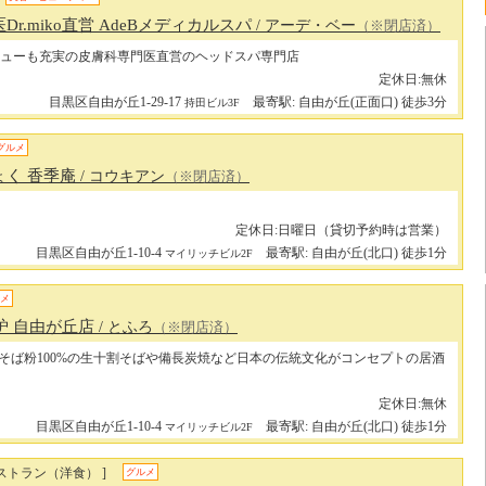
r.miko直営 AdeBメディカルスパ
/ アーデ・ベー
（※閉店済）
ューも充実の皮膚科専門医直営のヘッドスパ専門店
定休日:無休
目黒区自由が丘1-29-17
最寄駅: 自由が丘(正面口) 徒歩3分
持田ビル3F
グルメ
ょく 香季庵
/ コウキアン
（※閉店済）
定休日:日曜日（貸切予約時は営業）
目黒区自由が丘1-10-4
最寄駅: 自由が丘(北口) 徒歩1分
マイリッチビル2F
メ
炉 自由が丘店
/ とふろ
（※閉店済）
そば粉100%の生十割そばや備長炭焼など日本の伝統文化がコンセプトの居酒
定休日:無休
目黒区自由が丘1-10-4
最寄駅: 自由が丘(北口) 徒歩1分
マイリッチビル2F
ストラン（洋食） ]
グルメ