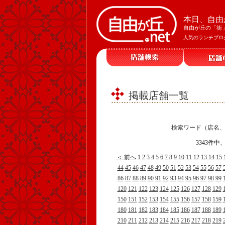
本日、自由
自由が丘の「街
人気のランチブロ
掲載店舗一覧
検索ワード（店名
3343件中
＜ 前へ
1
2
3
4
5
6
7
8
9
10
11
12
13
14
15
44
45
46
47
48
49
50
51
52
53
54
55
56
57
86
87
88
89
90
91
92
93
94
95
96
97
98
99
120
121
122
123
124
125
126
127
128
129
150
151
152
153
154
155
156
157
158
159
180
181
182
183
184
185
186
187
188
189
210
211
212
213
214
215
216
217
218
219