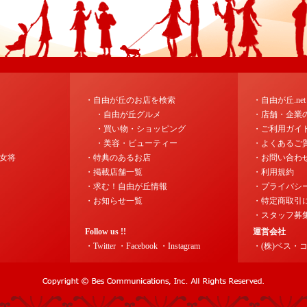
・自由が丘のお店を検索
・自由が丘.ne
・自由が丘グルメ
・店舗・企業
・買い物・ショッピング
・ご利用ガイ
・美容・ビューティー
・よくあるご
女将
・特典のあるお店
・お問い合わ
・掲載店舗一覧
・利用規約
・求む！自由が丘情報
・プライバシ
・お知らせ一覧
・特定商取引
・スタッフ募
Follow us !!
運営会社
・Twitter
・Facebook
・Instagram
・(株)ベス・