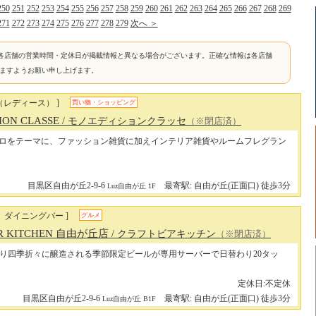
250
251
252
253
254
255
256
257
258
259
260
261
262
263
264
265
266
267
268
269
271
272
273
274
275
276
277
278
279
次へ ＞
各店舗の営業時間・定休日が掲載情報と異なる場合がございます。正確な情報は各店舗
けますようお願い申し上げます。
（レディース） ]
買い物・ショッピング
ION CLASSE
/ モノエディションクラッセ
（※閉店済）
ロをテーマに、ファッション雑貨に加えインテリア雑貨やルームフレグラン
目黒区自由が丘2-9-6
最寄駅: 自由が丘(正面口) 徒歩3分
Luz自由が丘 1F
、ダイニングバー ]
グルメ
ER KITCHEN 自由が丘店
/ クラフトビアキッチン
（※閉店済）
り四季折々に醸造される季節限定ビールが専用サーバーで日替わり20タッ
定休日:不定休
目黒区自由が丘2-9-6
最寄駅: 自由が丘(正面口) 徒歩3分
Luz自由が丘 B1F