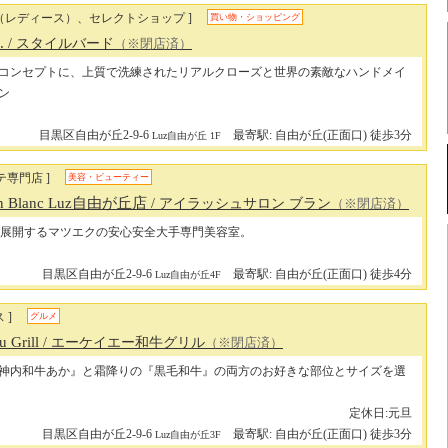
（レディース）、セレクトショップ ]
買い物・ショッピング
.
/ スタイルバード
（※閉店済）
コンセプトに、上質で洗練されたリアルクローズと世界の素敵なハンドメイ
ン
目黒区自由が丘2-9-6
最寄駅: 自由が丘(正面口) 徒歩3分
Luz自由が丘 1F
テ専門店 ]
美容・ビューティー
lon Blanc Luz自由が丘店
/ アイラッシュサロン ブラン
（※閉店済）
展開するマツエクの安心安全大手専門美容室。
目黒区自由が丘2-9-6
最寄駅: 自由が丘(正面口) 徒歩4分
Luz自由が丘4F
 ]
グルメ
 Grill
/ エーケイエー和牛グリル
（※閉店済）
神内和牛あか』と霜降りの『黒毛和牛』の両方のお好きな部位とサイズを選
定休日:元旦
目黒区自由が丘2-9-6
最寄駅: 自由が丘(正面口) 徒歩3分
Luz自由が丘3F