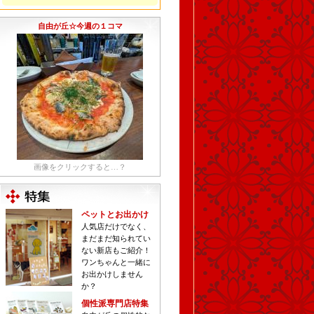
自由が丘☆今週の１コマ
画像をクリックすると…？
ペットとお出かけ
人気店だけでなく、
まだまだ知られてい
ない新店もご紹介！
ワンちゃんと一緒に
お出かけしません
か？
個性派専門店特集