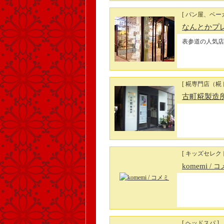
[ パン屋、ベー
なんとかプ
表参道の人気店
[ 糀専門店（糀
古町糀製造
[ キッズセレク
komemi
/ 
[ ヘッドスパ ]