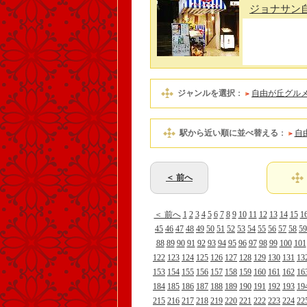
ジョナサン
ジャンルを選択
：
自由が丘グル
駅から近い順に並べ替える
：
自
＜ 前へ
＜ 前へ
1
2
3
4
5
6
7
8
9
10
11
12
13
14
15
1
45
46
47
48
49
50
51
52
53
54
55
56
57
58
59
88
89
90
91
92
93
94
95
96
97
98
99
100
101
122
123
124
125
126
127
128
129
130
131
13
153
154
155
156
157
158
159
160
161
162
16
184
185
186
187
188
189
190
191
192
193
19
215
216
217
218
219
220
221
222
223
224
22