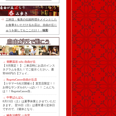
三杯目：奄美の伝統料理をメインとした
お食事をいただけるお店は、自由が丘じ
ゅうを探してもここだけ！ -
味彩
発酵温浴 nifu 自由が丘
【 8月限定！ 】 ご来店時にお店のインス
タグラムを見た！でご提示ください。通
常660円の【フェイ..
RegettaCanoe自由が丘店
【☆サマーSALE開催☆】直営店限定！！
お得なサンダルがいっぱい！！ こんにち
は！！RegettaCanoe自..
中華ばんばん
8月15日（土）は夏季休業とさせていただ
きます。 翌16日（日）は通常通り定休日
ですので、2連休となり..
鍼灸治療院 一歩堂