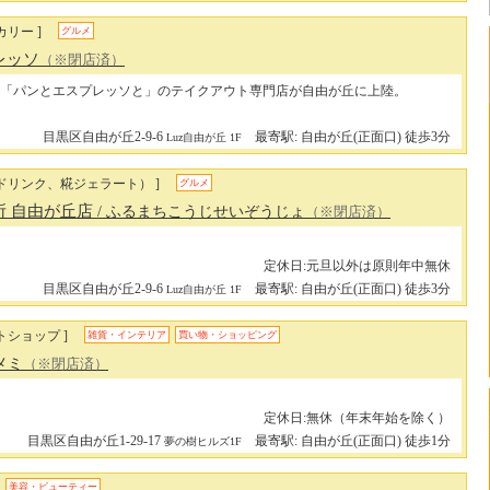
カリー ]
グルメ
レッソ
（※閉店済）
「パンとエスプレッソと」のテイクアウト専門店が自由が丘に上陸。
目黒区自由が丘2-9-6
最寄駅: 自由が丘(正面口) 徒歩3分
Luz自由が丘 1F
ドリンク、糀ジェラート） ]
グルメ
所 自由が丘店
/ ふるまちこうじせいぞうじょ
（※閉店済）
定休日:元旦以外は原則年中無休
目黒区自由が丘2-9-6
最寄駅: 自由が丘(正面口) 徒歩3分
Luz自由が丘 1F
トショップ ]
雑貨・インテリア
買い物・ショッピング
コメミ
（※閉店済）
定休日:無休（年末年始を除く）
目黒区自由が丘1-29-17
最寄駅: 自由が丘(正面口) 徒歩1分
夢の樹ヒルズ1F
美容・ビューティー