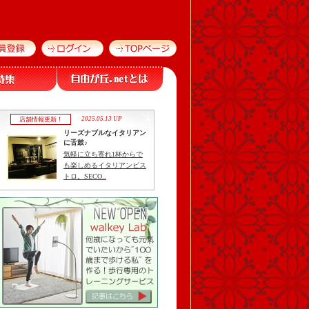
2025.05.13 UP
店舗情報更新！
リーズナブルなイタリアン
に舌鼓♪
気軽に立ち寄れ1杯からで
も楽しめるイタリアンビス
トロ。SECO..