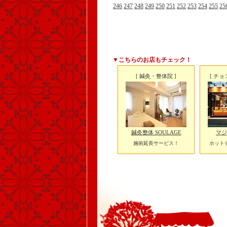
246
247
248
249
250
251
252
253
254
255
25
▼こちらのお店もチェック！
[ 鍼灸・整体院 ]
[ チ
鍼灸整体 SOULAGE
マジ
施術延長サービス！
ホット