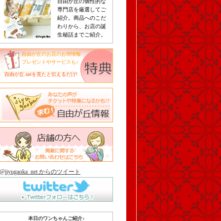
自由が丘の個性的な
専門店を厳選してご
紹介。商品へのこだ
わりから、お店の誕
生秘話までご紹介。
自由が丘のお店のお得情報
プレゼントやサービスも♪
自由が丘.netを見たと伝えるだけ!
@jiyugaoka_net からのツイート
本日のワンちゃんご紹介♪