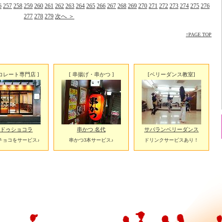
6
257
258
259
260
261
262
263
264
265
266
267
268
269
270
271
272
273
274
275
276
277
278
279
次へ ＞
↑PAGE TOP
ョコレート専門店 ]
[ 串揚げ・串かつ ]
[ベリーダンス教室]
ドゥショコラ
串かつ 名代
サバランベリーダンス
チョコをサービス♪
串かつ3本サービス♪
ドリンクサービスあり！