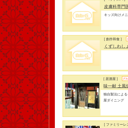
皮膚科専門医D
キッズ向けメニ
[ 創作和食 ]
くずしわし
[ 居酒屋 ]
グル
味一献 土風
独自製法による
屋ダイニング
[ ファミリーレ