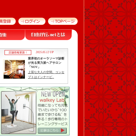
2025.05.12 UP
店舗情報更新！
業界初のオーラソーマ診断
が光る実力派ヘアサロン
「NOV」
上質な大人の空間。コンセ
プトはインナービ..