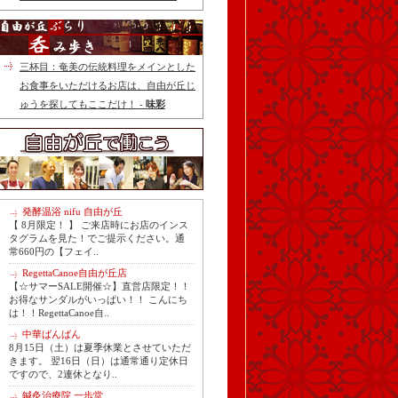
三杯目：奄美の伝統料理をメインとした
お食事をいただけるお店は、自由が丘じ
ゅうを探してもここだけ！ -
味彩
発酵温浴 nifu 自由が丘
【 8月限定！ 】 ご来店時にお店のインス
タグラムを見た！でご提示ください。通
常660円の【フェイ..
RegettaCanoe自由が丘店
【☆サマーSALE開催☆】直営店限定！！
お得なサンダルがいっぱい！！ こんにち
は！！RegettaCanoe自..
中華ばんばん
8月15日（土）は夏季休業とさせていただ
きます。 翌16日（日）は通常通り定休日
ですので、2連休となり..
鍼灸治療院 一歩堂