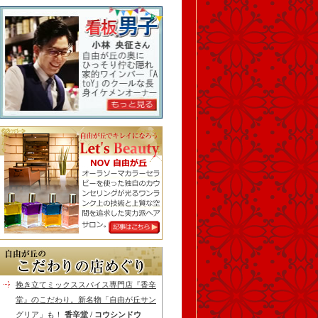
挽き立てミックススパイス専門店『香辛
堂』のこだわり。新名物「自由が丘サン
グリア」も！
香辛堂 / コウシンドウ