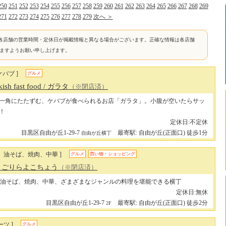
250
251
252
253
254
255
256
257
258
259
260
261
262
263
264
265
266
267
268
269
271
272
273
274
275
276
277
278
279
次へ ＞
各店舗の営業時間・定休日が掲載情報と異なる場合がございます。正確な情報は各店舗
けますようお願い申し上げます。
バブ ]
グルメ
sh fast food
/ ガラタ
（※閉店済）
一角にたたずむ、ケバブが食べられるお店「ガラタ」。小腹が空いたらサッ
！
定休日:不定休
目黒区自由が丘1-29-7
最寄駅: 自由が丘(正面口) 徒歩1分
自由が丘横丁
、油そば、焼肉、中華 ]
グルメ
買い物・ショッピング
/ ごりらよこちょう
（※閉店済）
油そば、焼肉、中華、ざまざまなジャンルの料理を堪能できる横丁
定休日:無休
目黒区自由が丘1-29-7
最寄駅: 自由が丘(正面口) 徒歩2分
2F
ツ ]
グルメ