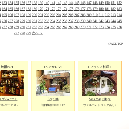
2
133
134
135
136
137
138
139
140
141
142
143
144
145
146
147
148
149
150
151
152
3
164
165
166
167
168
169
170
171
172
173
174
175
176
177
178
179
180
181
182
183
4
195
196
197
198
199
200
201
202
203
204
205
206
207
208
209
210
211
212
213
214
5
226
227
228
229
230
231
232
233
234
235
236
237
238
239
240
241
242
243
244
245
6
257
258
259
260
261
262
263
264
265
266
267
268
269
270
271
272
273
274
275
276
277
278
279
次へ ＞
↑PAGE TOP
[焼酎Bar]
[ヘアサロン]
[ フランス料理 ]
ュゲムハート
Regolith
Sans Maquillage
1杯サービス♪
初回施術30％OFF!
ウェルカムドリンクあり♪