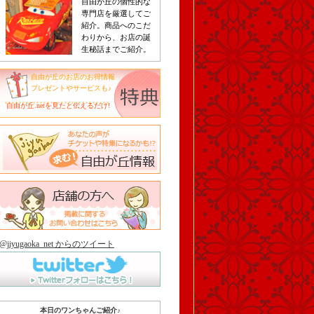
自由が丘の個性的な
専門店を厳選してご
紹介。商品へのこだ
わりから、お店の誕
生秘話までご紹介。
自由が丘のお店のお得情報
プレゼントやサービスも♪
自由が丘.netを見たと伝えるだけ!
@jiyugaoka_net からのツイート
本日のワンちゃんご紹介♪