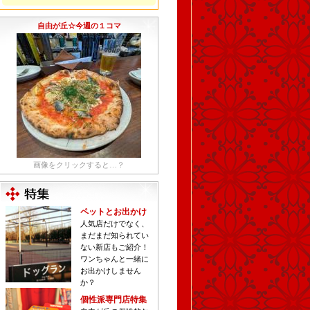
自由が丘☆今週の１コマ
画像をクリックすると…？
ペットとお出かけ
人気店だけでなく、
まだまだ知られてい
ない新店もご紹介！
ワンちゃんと一緒に
お出かけしません
か？
個性派専門店特集