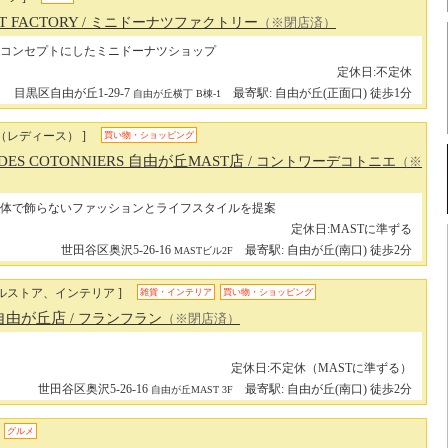
T FACTORY
/ ミニドーナツファクトリー
（※閉店済）
コンセプトにしたミニドーナツショップ
定休日:不定休
目黒区自由が丘1-29-7
最寄駅: 自由が丘(正面口) 徒歩1分
自由が丘横丁 B棟-1
（レディース） ]
買い物・ショッピング
 DES COTONNIERS 自由が丘MAST店
/ コントワーデコトニエ
（※
体で飾らないファッションとライフスタイルを提案
定休日:MASTに準ずる
世田谷区奥沢5-26-16
最寄駅: 自由が丘(南口) 徒歩2分
MASTビル2F
ルストア、インテリア ]
雑貨・インテリア
買い物・ショッピング
nc 自由が丘店
/ フランフラン
（※閉店済）
定休日:不定休（MASTに準ずる）
世田谷区奥沢5-26-16
最寄駅: 自由が丘(南口) 徒歩2分
自由が丘MAST 3F
グルメ