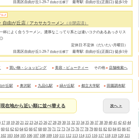
目黒区自由が丘1-29-7
最寄駅: 自由が丘(正面口) 徒歩1分
自由が丘横丁
グルメ
ン 自由が丘店
/ アカサカラーメン
（※閉店済）
一杯によく合うラーメン。濃厚なこってり系とは違いコクのあるあっさりス
◎
定休日:不定休（だいたい月曜日）
目黒区自由が丘1-29-7
最寄駅: 自由が丘(正面口) 徒歩1分
自由が丘横丁
メ
買い物・ショッピング
美容・ビューティー
その他
店舗検索へ
由が丘駅
奥沢駅
九品仏駅
緑が丘駅
都立大学駅
田園調布駅
現在地から近い順に並べ替える
次へ ＞
6
17
18
19
20
21
22
23
24
25
26
27
28
29
30
31
32
33
34
35
36
37
38
39
40
41
42
43
44
60
61
62
63
64
65
66
67
68
69
70
71
72
73
74
75
76
77
78
79
80
81
82
83
84
85
86
87
102
103
104
105
106
107
108
109
110
111
112
113
114
115
116
117
118
119
120
121