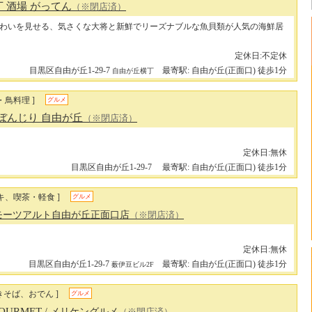
 酒場 がってん
（※閉店済）
わいを見せる、気さくな大将と新鮮でリーズナブルな魚貝類が人気の海鮮居
定休日:不定休
目黒区自由が丘1-29-7
最寄駅: 自由が丘(正面口) 徒歩1分
自由が丘横丁
・鳥料理 ]
グルメ
ぼんじり 自由が丘
（※閉店済）
定休日:無休
目黒区自由が丘1-29-7
最寄駅: 自由が丘(正面口) 徒歩1分
キ、喫茶・軽食 ]
グルメ
 モーツアルト自由が丘正面口店
（※閉店済）
定休日:無休
目黒区自由が丘1-29-7
最寄駅: 自由が丘(正面口) 徒歩1分
薮伊豆ビル2F
きそば、おでん ]
グルメ
GOURMET
/ メリケングルメ