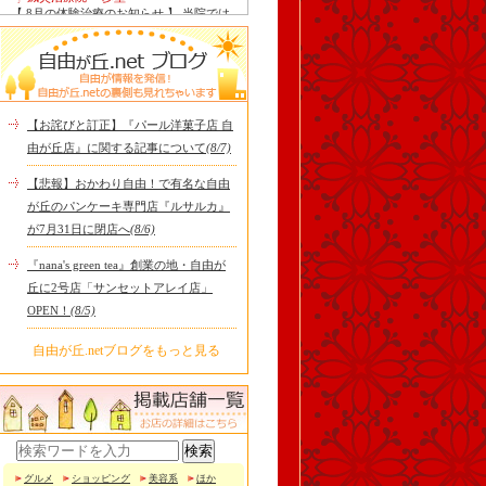
【 8月の体験治療のお知らせ 】 当院では
毎月第1月曜日を体験dayとし、当院の施
術をお得に体験し..
Le Monde Gourmand
今年も南アルプス @sachiblueberryfarm か
ら美味しいブルーベリーが😋
https://www.instagram.com/sachi..
【お詫びと訂正】『パール洋菓子店 自
tomoru
由が丘店』に関する記事について
(8/7)
土曜日限定ランチセット(12:00〜15:00)は
じまりました！※数量限定その日のおす
【悲報】おかわり自由！で有名な自由
すめサンドイッチ(ルッ..
が丘のパンケーキ専門店『ルサルカ』
cheese & booze ost
が7月31日に閉店へ
(8/6)
【 平日限定ランチメニュー 】 ワンプレー
トランチ登場！！パスタやリゾットにも
『nana's green tea』創業の地・自由が
色々付くようにな..
丘に2号店「サンセットアレイ店」
京都九条ねぎ焼き専門店 ねぎ家 -時代
OPEN！
(8/5)
家 旬-
【ランチ限定】鉄板炙りホルモン丼🔥本
日も大人気！香ばしく炙った新鮮ホルモ
自由が丘.netブログをもっと見る
ンに、濃厚な京都味噌だれ..
冷え性改善協会 ICITO
【 よもぎ蒸しやリラクゼーション専門の
顧問契約 】 冷え性改善協会は、小規模の
エステサロン、リ..
グルメ
ショッピング
美容系
ほか