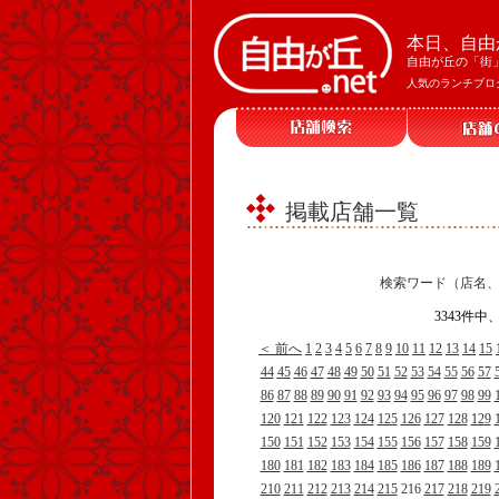
本日、自由
自由が丘の「街
人気のランチブロ
掲載店舗一覧
検索ワード（店名
3343件中
＜ 前へ
1
2
3
4
5
6
7
8
9
10
11
12
13
14
15
44
45
46
47
48
49
50
51
52
53
54
55
56
57
86
87
88
89
90
91
92
93
94
95
96
97
98
99
120
121
122
123
124
125
126
127
128
129
150
151
152
153
154
155
156
157
158
159
180
181
182
183
184
185
186
187
188
189
210
211
212
213
214
215
216
217
218
219