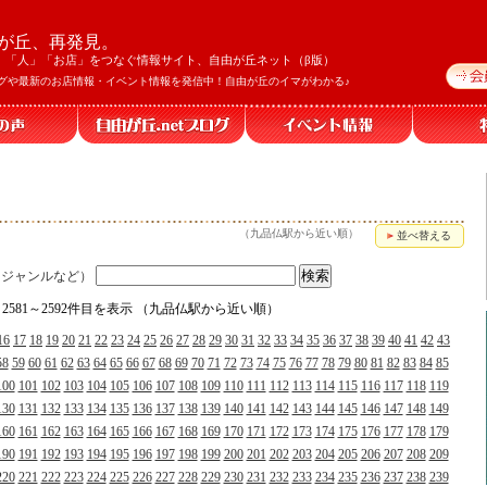
が丘、再発見。
」「人」「お店」をつなぐ情報サイト、自由が丘ネット（β版）
グや最新のお店情報・イベント情報を発信中！自由が丘のイマがわかる♪
（九品仏駅から近い順）
並べ替える
、ジャンルなど）
、2581～2592件目を表示 （九品仏駅から近い順）
16
17
18
19
20
21
22
23
24
25
26
27
28
29
30
31
32
33
34
35
36
37
38
39
40
41
42
43
58
59
60
61
62
63
64
65
66
67
68
69
70
71
72
73
74
75
76
77
78
79
80
81
82
83
84
85
100
101
102
103
104
105
106
107
108
109
110
111
112
113
114
115
116
117
118
119
130
131
132
133
134
135
136
137
138
139
140
141
142
143
144
145
146
147
148
149
160
161
162
163
164
165
166
167
168
169
170
171
172
173
174
175
176
177
178
179
190
191
192
193
194
195
196
197
198
199
200
201
202
203
204
205
206
207
208
209
220
221
222
223
224
225
226
227
228
229
230
231
232
233
234
235
236
237
238
239