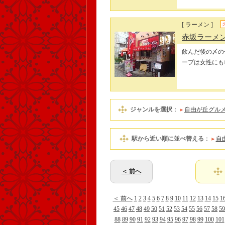
[ ラーメン ]
赤坂ラーメ
飲んだ後の〆の
ープは女性にも
ジャンルを選択
：
自由が丘グル
駅から近い順に並べ替える
：
自
＜ 前へ
＜ 前へ
1
2
3
4
5
6
7
8
9
10
11
12
13
14
15
1
45
46
47
48
49
50
51
52
53
54
55
56
57
58
59
88
89
90
91
92
93
94
95
96
97
98
99
100
101