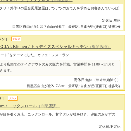
（※閉店済）
タリ！外作りの屋台風居酒屋はアツアツのおでんを求めるお客さんでいっぱ
定休日:無休
目黒区自由が丘1-29-7
最寄駅: 自由が丘(正面口) 徒歩1分
自由が丘横丁
ン ]
グルメ
ECIAL Kitchen
/ トゥデイズスペシャルキッチン
（※閉店済）
フード”をテーマにした、カフェ・レストラン
より店頭でのテイクアウトのみの販売を開始。営業時間を 11:00〜17:00と
きます。
定休日:無休（年末年始除く）
目黒区自由が丘2-17-8
最寄駅: 自由が丘(正面口) 徒歩5分
3F
 ]
グルメ
com
/ ニックンロール
（※閉店済）
が目を引くお店、ニックンロール。甘辛タレが後をひき、夕飯のおかずの一
定休日:不定休