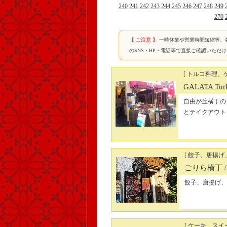
240
241
242
243
244
245
246
247
248
249
270
【 ご注意 】
一時休業や営業時間短縮等、
のSNS・HP・電話等で直接ご確認いただ
[ トルコ料理、ケ
GALATA Turki
自由が丘横丁の
とテイクアウト
[ 餃子、唐揚げ
ごりら横丁
餃子、唐揚げ、
[ ケーキ、スイー