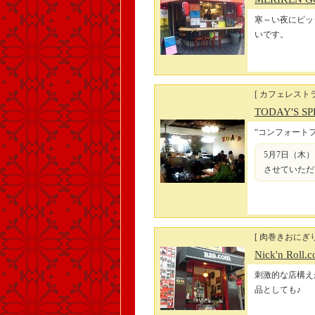
寒～い夜にピッ
いです。
[ カフェレストラ
TODAY'S SP
“コンフォート
5月7日（木）
させていただ
[ 肉巻きおにぎり
Nick'n Roll.
刺激的な店構え
品としても♪