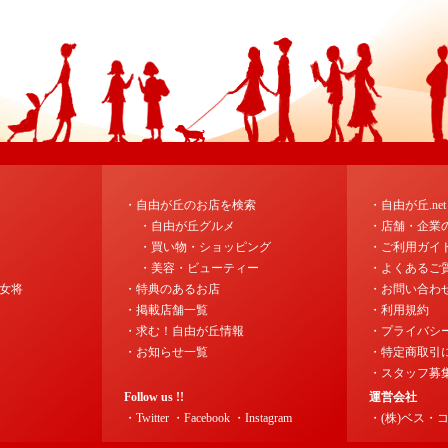
・自由が丘のお店を検索
・自由が丘.ne
・自由が丘グルメ
・店舗・企業
・買い物・ショッピング
・ご利用ガイ
・美容・ビューティー
・よくあるご
女将
・特典のあるお店
・お問い合わ
・掲載店舗一覧
・利用規約
・求む！自由が丘情報
・プライバシ
・お知らせ一覧
・特定商取引
・スタッフ募
Follow us !!
運営会社
・Twitter
・Facebook
・Instagram
・(株)ベス・