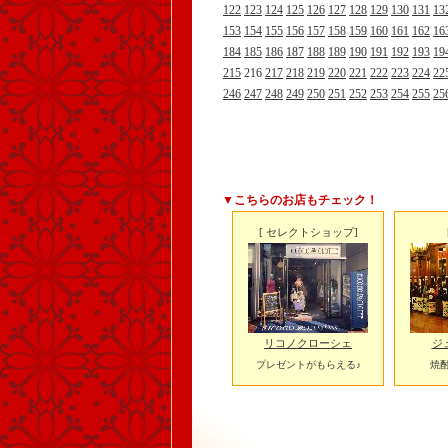
122
123
124
125
126
127
128
129
130
131
13
153
154
155
156
157
158
159
160
161
162
16
184
185
186
187
188
189
190
191
192
193
19
215
216
217
218
219
220
221
222
223
224
22
246
247
248
249
250
251
252
253
254
255
25
▼こちらのお店もチェック！
[ セレクトショップ]
リコノクローシェ
ジ
プレゼントがもらえる♪
焼酎