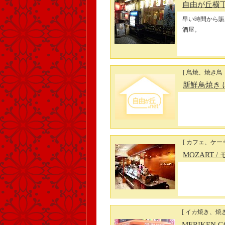
自由が丘横丁
早い時間から賑
酒屋。
[ 鳥焼、焼き鳥
新鮮鳥焼き 
[ カフェ、ケー
MOZART
/
[ イカ焼き、焼
MERIKEN 