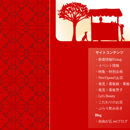
サイトコンテンツ
・新着情報Pickup
・イベント情報
・特集・特別企画
・NewOpenのお店
・発見！看板娘・看板
・発見！看板男子
・Let's Beauty
・こだわりのお店
・ぶらり飲み歩き
Blog
・自由が丘.netブログ