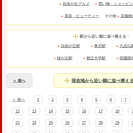
自由が丘グルメ
買い物・ショッピ
美容・ビューティー
その他
店舗検
駅から近い順に並べ替える
：
自由が丘駅
奥沢駅
九品仏
緑が丘駅
都立大学駅
田園調
現在地から近い順に並べ替え
＜ 前へ
＜ 前へ
1
2
3
4
5
6
7
12
13
14
15
16
17
18
23
24
25
26
27
28
29