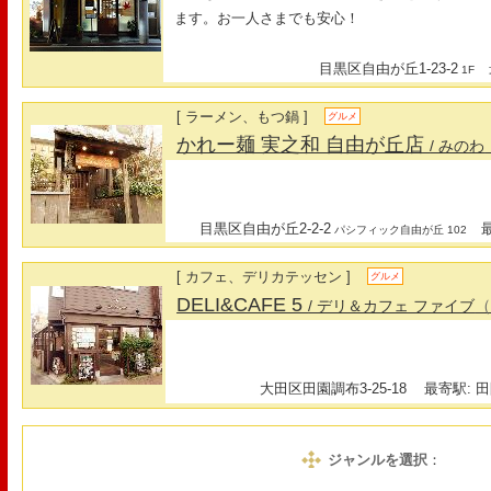
ます。お一人さまでも安心！
目黒区自由が丘1-23-2
最
1F
[ ラーメン、もつ鍋 ]
グルメ
かれー麺 実之和 自由が丘店
/ みのわ
目黒区自由が丘2-2-2
最寄
パシフィック自由が丘 102
[ カフェ、デリカテッセン ]
グルメ
DELI&CAFE 5
/ デリ＆カフェ ファイブ
大田区田園調布3-25-18
最寄駅: 田
ジャンルを選択
：