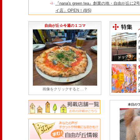
『nana's green tea』創業の地・自由が丘
イ店」OPEN！
(8/5)
＼コレを見ればイマの自由が丘が分かる！／毎
店・閉店情報まとめ】
(7/31)
自由が丘☆今週の１コマ
画像をクリックすると…？
本日のワ