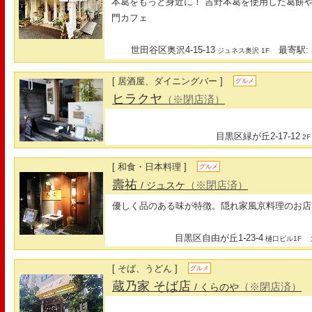
本葛をもっと身近に！ 吉野本葛を使用した葛餅
門カフェ
世田谷区奥沢4-15-13
最寄駅: 
ジュネス奥沢 1F
[ 居酒屋、ダイニングバー ]
グルメ
ヒラクヤ
（※閉店済）
目黒区緑が丘2-17-12
2F
[ 和食・日本料理 ]
グルメ
壽祐
（※閉店済）
/ ジュスケ
優しく品のある味が特徴。隠れ家風京料理のお店
目黒区自由が丘1-23-4
最
樋口ビル1F
[ そば、うどん ]
グルメ
蔵乃家 そば店
（※閉店済）
/ くらのや