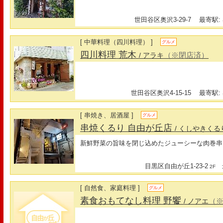
世田谷区奥沢3-29-7
最寄駅: 
[ 中華料理（四川料理） ]
グルメ
四川料理 荒木
（※閉店済）
/ アラキ
世田谷区奥沢4-15-15
最寄駅: 
[ 串焼き、居酒屋 ]
グルメ
串焼くるり 自由が丘店
/ くしやきくる
新鮮野菜の旨味を閉じ込めたジューシーな肉巻串
目黒区自由が丘1-23-2
最
2F
[ 自然食、家庭料理 ]
グルメ
素食おもてなし料理 野饗
（
/ ノアエ