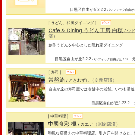
目黒区自由が丘2-2-2
パシフィック自由が丘
[ うどん、和風ダイニング ]
グルメ
Cafe & Dining うどん工房 白穂
/ 
済）
創作うどんを中心とした隠れ家ダイニング
目黒区自由が丘2-2-2
最寄
パシフィック自由が丘 102
[ 寿司 ]
グルメ
常盤鮨
（※閉店済）
/ ときわずし
自由が丘の寿司屋では老舗中の老舗。いつも常連
目黒区自由が丘1-23-2
最
[ 中華料理 ]
グルメ
中國食彩 楓
（※閉店済）
/ カエデ
和風な店構えの中華料理店。引き戸を開けると、