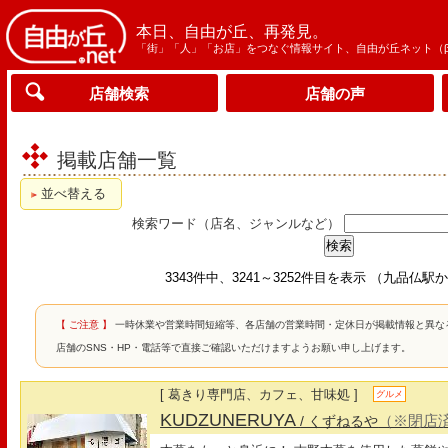
本日、自由が丘、再発見。
「街」「人」「お店」をつなぐ情報サイト、自由が丘ネット（
店舗検索
店舗の声
掲載店舗一覧
並べ替える
検索ワード（店名、ジャンルなど）
3343件中、3241～3252件目を表示 （九品仏
【 ご注意 】
一時休業や営業時間短縮等、各店舗の営業時間・定休日が掲載情報と異な
店舗のSNS・HP・電話等で直接ご確認いただけますようお願い申し上げます。
[ 葛きり専門店、カフェ、甘味処 ]
グルメ
KUDZUNERUYA
（※閉店
/ くずねるや