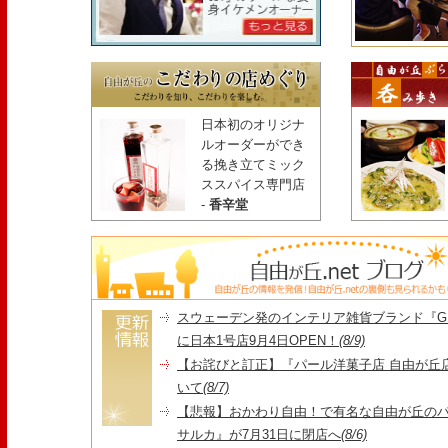
日本初のオリジナ
ルオーダーができ
る挽き立てミック
ススパイス専門店
-
香辛堂
スウェーデン発のインテリア雑貨ブランド『GR
に日本1号店9月4日OPEN！
(8/9)
【お詫びと訂正】『パール洋菓子店 自由が丘
いて
(8/7)
【悲報】おかわり自由！で有名な自由が丘の
サルカ』が7月31日に閉店へ
(8/6)