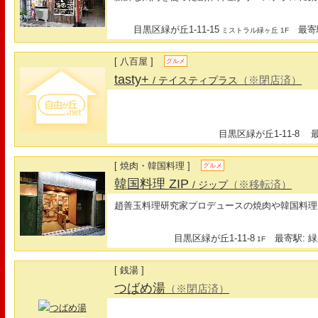
目黒区緑が丘1-11-15
最寄駅
ミストラル緑ヶ丘 1F
[ 八百屋 ]
グルメ
tasty+
（※閉店済）
/ テイスティプラス
目黒区緑が丘1-11-8
最寄
[ 焼肉・韓国料理 ]
グルメ
韓国料理 ZIP
（※移転済）
/ ジップ
趙善玉料理研究家プロデュースの焼肉や韓国料理
目黒区緑が丘1-11-8
最寄駅: 緑
1F
[ 銭湯 ]
つばめ湯
（※閉店済）