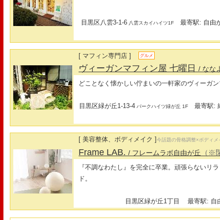
目黒区八雲3-1-6
最寄駅: 自由が
八雲スカイハイツ1F
[ マフィン専門店 ]
グルメ
ヴィーガンマフィン屋 七曜日
/ な
どことなく懐かしい佇まいの一軒家のヴィーガン
目黒区緑が丘1-13-4
最寄駅: 
パークハイツ緑が丘 1F
[ 美容整体、ボディメイク ]
今話題の骨格調整×ボディメ
Frame LAB.
（※
/ フレームラボ自由が丘
『不調なわたし』を完全に卒業。頑張らないリラ
ド。
目黒区緑が丘1丁目
最寄駅: 自由