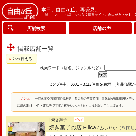
本日、自由が丘、再発見。
「街」「人」「お店」をつなぐ情報サイト、自由が丘ネット（
店舗検索
店舗の声
掲載店舗一覧
並べ替える
検索ワード（店名、ジャンルなど）
3343件中、3301～3312件目を表示 （九品仏
【 ご注意 】
一時休業や営業時間短縮等、各店舗の営業時間・定休日が掲載情報と異な
店舗のSNS・HP・電話等で直接ご確認いただけますようお願い申し上げます。
[ 焼き菓子 ]
グルメ
焼き菓子の店 Filica
（※閉店
/ ふぃりか