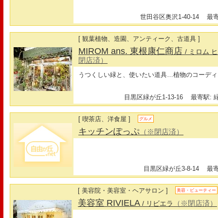
世田谷区奥沢1-40-14
最寄駅
[ 観葉植物、造園、アンティーク、古道具 ]
MIROM ans. 東根康仁商店
/ ミロム
閉店済）
うつくしい緑と、使いたい道具…植物のコーディ
目黒区緑が丘1-13-16
最寄駅: 
[ 喫茶店、洋食屋 ]
グルメ
キッチンぽっぷ
（※閉店済）
目黒区緑が丘3-8-14
最寄駅
[ 美容院・美容室・ヘアサロン ]
美容・ビューティー
美容室 RIVIELA
（※閉店済）
/ リビエラ