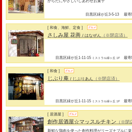
からだにやさしいしあわせお菓子
目黒区緑が丘3-5-13
最寄駅
[ 和食、海鮮、定食 ]
グルメ
さしみ屋 花善
（※閉店済）
/ はなぜん
目黒区緑が丘1-11-15
最寄駅
ミストラル緑ヶ丘 1F
[ 和食 ]
グルメ
じぶり庵
（※閉店済）
/ じぶりあん
目黒区緑が丘1-11-15
最寄駅
ミストラル緑ヶ丘 1F
[ 居酒屋 ]
グルメ
創作居酒屋☆マッスルチキン
（※閉
新鮮な鶏肉を使った創作料理がリーズナブルに楽