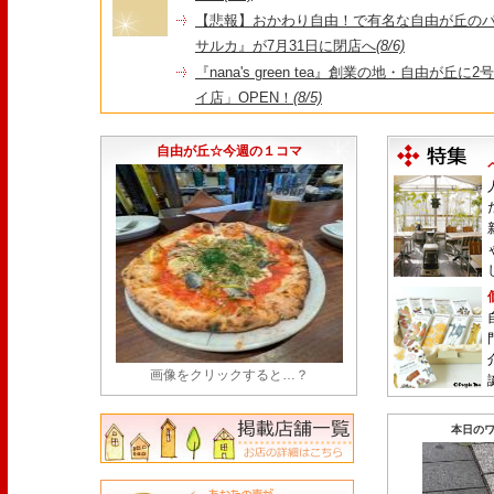
【悲報】おかわり自由！で有名な自由が丘の
サルカ』が7月31日に閉店へ
(8/6)
『nana's green tea』創業の地・自由が丘
イ店」OPEN！
(8/5)
＼コレを見ればイマの自由が丘が分かる！／毎
店・閉店情報まとめ】
(7/31)
自由が丘☆今週の１コマ
画像をクリックすると…？
本日のワ