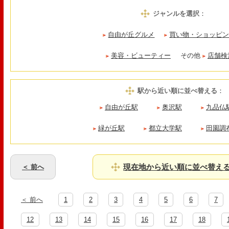
ジャンルを選択
：
自由が丘グルメ
買い物・ショッピ
美容・ビューティー
その他
店舗検
駅から近い順に並べ替える
：
自由が丘駅
奥沢駅
九品仏
緑が丘駅
都立大学駅
田園調
現在地から近い順に並べ替え
＜ 前へ
＜ 前へ
1
2
3
4
5
6
7
12
13
14
15
16
17
18