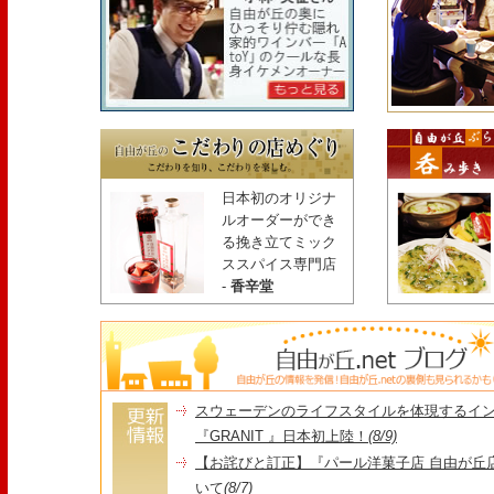
日本初のオリジナ
ルオーダーができ
る挽き立てミック
ススパイス専門店
-
香辛堂
スウェーデンのライフスタイルを体現するイ
『GRANIT 』日本初上陸！
(8/9)
【お詫びと訂正】『パール洋菓子店 自由が丘
いて
(8/7)