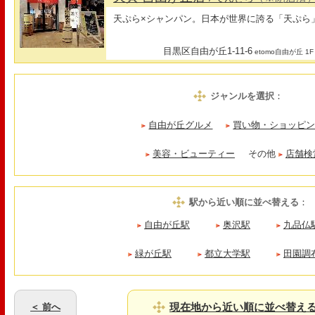
天ぷら×シャンパン。日本が世界に誇る「天ぷら
目黒区自由が丘1-11-6
etomo自由が丘 1F
ジャンルを選択
：
自由が丘グルメ
買い物・ショッピ
美容・ビューティー
その他
店舗検
駅から近い順に並べ替える
：
自由が丘駅
奥沢駅
九品仏
緑が丘駅
都立大学駅
田園調
現在地から近い順に並べ替え
＜ 前へ