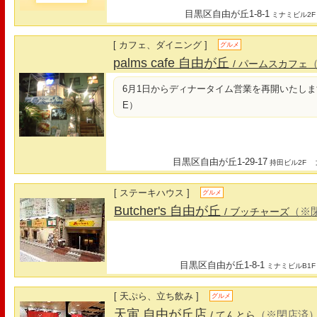
目黒区自由が丘1-8-1
ミナミビル2F
[ カフェ、ダイニング ]
グルメ
palms cafe 自由が丘
/ パームスカフェ
6月1日からディナータイム営業を再開いたします！(L.
E）
目黒区自由が丘1-29-17
最
持田ビル2F
[ ステーキハウス ]
グルメ
Butcher's 自由が丘
（※
/ ブッチャーズ
目黒区自由が丘1-8-1
ミナミビルB1F
[ 天ぷら、立ち飲み ]
グルメ
天寅 自由が丘店
（※閉店済
/ てんとら