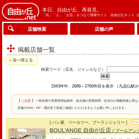
本日、自由が丘、再発見。
「街」「人」「お店」をつなぐ情報サイト、自由が丘ネット（
店舗検索
店舗の声
掲載店舗一覧
並べ替える
検索ワード（店名、ジャンルなど）
3343件中、2689～2700件目を表示 （九品仏
【 ご注意 】
一時休業や営業時間短縮等、各店舗の営業時間・定休日が掲載情報と異な
店舗のSNS・HP・電話等で直接ご確認いただけますようお願い申し上げます。
[ パン屋、ベーカリー、ブーランジェリー ]
グル
BOUL'ANGE 自由が丘店
/ ブールアン