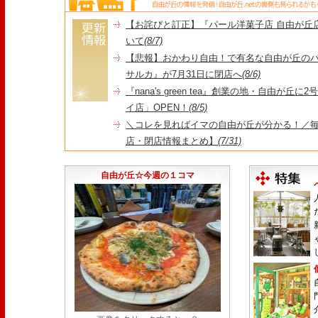
【お詫びと訂正】『パール洋菓子店 自由が丘
いて
(8/7)
【悲報】おかわり自由！で有名な自由が丘の
サルカ』が7月31日に閉店へ
(8/6)
『nana's green tea』創業の地・自由が丘
イ店」OPEN！
(8/5)
＼コレを見ればイマの自由が丘が分かる！／毎
店・閉店情報まとめ】
(7/31)
1日限定だった跡地に！家系×九州豚骨『かんむり
永久パス配布も！
(7/30)
自由が丘☆今週の１コマ