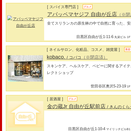
[ スパイス専門店 ]
グルメ
アパッペマヤジフ 自由が丘店
（※閉
全てスリランカの原生林の中で自然に育った、安
目黒区自由が丘1-11-6
丸栄ビル 1F
[ ネイルサロン、化粧品、コスメ、雑貨屋 ]
美容
kobaco.
（※閉店済）
/ コバコ
スキンケア、ヘルスケア、ベビーに関するアイテ
レクトショップ
世田谷区奥沢5-23-19
1F
[ 居酒屋 ]
グルメ
金の蔵Jr 自由が丘駅前店
/ きんのく
目黒区自由が丘1-10-4
マイリッチビルB1