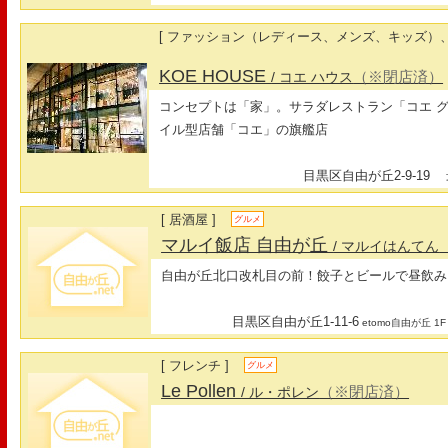
[ ファッション（レディース、メンズ、キッズ）、
KOE HOUSE
（※閉店済）
/ コエ ハウス
コンセプトは「家」。サラダレストラン「コエ 
イル型店舗「コエ」の旗艦店
目黒区自由が丘2-9-19
最
[ 居酒屋 ]
グルメ
マルイ飯店 自由が丘
/ マルイはんてん
自由が丘北口改札目の前！餃子とビールで昼飲み
目黒区自由が丘1-11-6
etomo自由が丘 1F
[ フレンチ ]
グルメ
Le Pollen
（※閉店済）
/ ル・ポレン