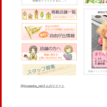
画像をクリックすると…？
本日のワ
画像クリックで大
@jiyugaoka_netさんのツイート