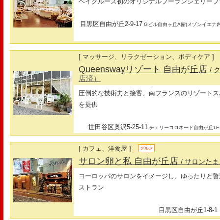
ベイクルーズ初のオリジナルブーランジェリーブ
目黒区自由が丘2-9-17
Gビル自由ヶ丘A館(メゾンイエナ内
[ マッサージ、リラクゼーション、ボディケア ]
Queenswayリゾート 自由が丘店
/
店済）
圧倒的な技術力と接客、南フランスのリゾートス
を提供
世田谷区奥沢5-25-11
チェリーコロネード自由が丘1F
[ カフェ、洋食屋 ]
グルメ
サロン卵と私 自由が丘店
/ サロンた
ヨーロッパのサロンをイメージし、ゆったりと贅
ストラン
目黒区自由が丘1-8-1