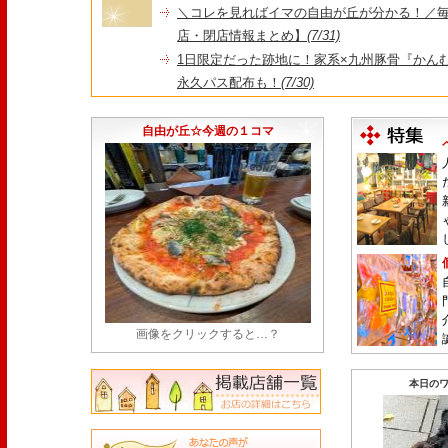
＼コレを見ればイマの自由が丘が分かる！／毎
店・閉店情報まとめ】
(7/31)
1日限定だった跡地に！家系×九州豚骨『かんむり
永久パス配布も！
(7/30)
【悲報】"Made in Tokyo"にこだわった『
由が丘店』が閉店
(7/29)
自由が丘☆今週の１コマ
画像をクリックすると…？
本日のワ