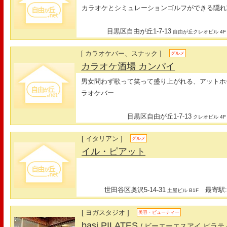
カラオケとシミュレーションゴルフができる隠れ
目黒区自由が丘1-7-13
自由が丘クレオビル 4F
[ カラオケバー、スナック ]
グルメ
カラオケ酒場 カンパイ
男女問わず歌って笑って盛り上がれる、アットホ
ラオケバー
目黒区自由が丘1-7-13
クレオビル 4F
[ イタリアン ]
グルメ
イル・ピアット
世田谷区奥沢5-14-31
最寄駅:
土屋ビル B1F
[ ヨガスタジオ ]
美容・ビューティー
basi PILATES
/ ビーエーエスアイ ピラテ