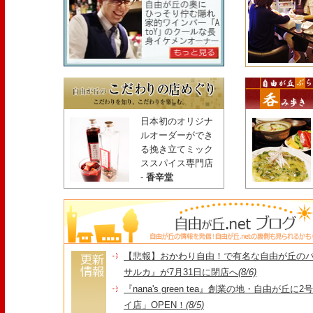
日本初のオリジナ
ルオーダーができ
る挽き立てミック
ススパイス専門店
-
香辛堂
【悲報】おかわり自由！で有名な自由が丘の
サルカ』が7月31日に閉店へ
(8/6)
『nana's green tea』創業の地・自由が丘
イ店」OPEN！
(8/5)