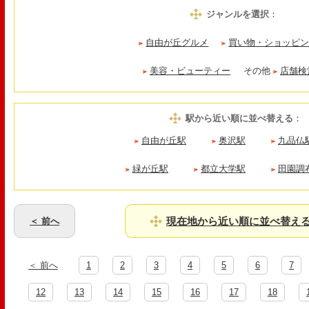
ジャンルを選択
：
自由が丘グルメ
買い物・ショッピ
美容・ビューティー
その他
店舗検
駅から近い順に並べ替える
：
自由が丘駅
奥沢駅
九品仏
緑が丘駅
都立大学駅
田園調
現在地から近い順に並べ替え
＜ 前へ
＜ 前へ
1
2
3
4
5
6
7
12
13
14
15
16
17
18