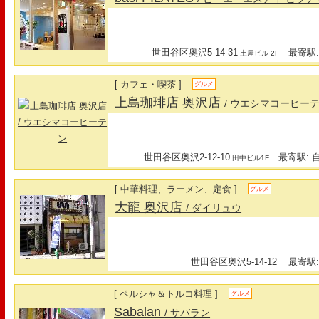
世田谷区奥沢5-14-31
最寄駅:
土屋ビル 2F
[ カフェ・喫茶 ]
グルメ
上島珈琲店 奥沢店
/ ウエシマコーヒー
世田谷区奥沢2-12-10
最寄駅: 自
田中ビル1F
[ 中華料理、ラーメン、定食 ]
グルメ
大龍 奥沢店
/ ダイリュウ
世田谷区奥沢5-14-12
最寄駅:
[ ペルシャ＆トルコ料理 ]
グルメ
Sabalan
/ サバラン