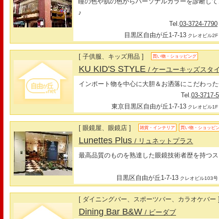
瞳の色や肌の色からパーソナルカラーを診断して
♪
Tel.
03-3724-7790
目黒区自由が丘1-7-13
クレオビル2F
[ 子供服、キッズ用品 ]
買い物・ショッピング
KU KID'S STYLE
/ ケーユーキッズスタ
インポート物を中心に大胆＆お洒落にこだわった
Tel.
03-3717-
東京目黒区自由が丘1-7-13
クレオビル1F
[ 眼鏡屋、眼鏡店 ]
雑貨・インテリア
買い物・ショッピ
Lunettes Plus
/ リュネットプラス
最高品質のものを熟達した眼鏡技術者歴を持つス
目黒区自由が丘1-7-13
クレオビル103号
[ ダイニングバー、スポーツバー、カラオケバー 
Dining Bar B&W
/ ビーダブ