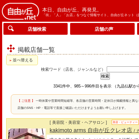
本日、自由が丘、再発見。
「街」「人」「お店」をつなぐ情報サイト、自由が丘ネット（
店舗検索
店舗の声
掲載店舗一覧
並べ替える
検索ワード（店名、ジャンルなど）
3341件中、985～996件目を表示 （九品仏駅
【 ご注意 】
一時休業や営業時間短縮等、各店舗の営業時間・定休日が掲載情報と異な
店舗のSNS・HP・電話等で直接ご確認いただけますようお願い申し上げます。
[ 美容院・美容室・ヘアサロン ]
美容・ビューティー
kakimoto arms 自由が丘クレオ店
/