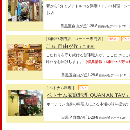
駅から1分でプチトルコを満喫！トルコ料理、シ
お店
目黒区自由が丘1-28-8
最
自由が丘デパート 2F
[ 珈琲豆専門店、コーヒー専門店 ]
特典あり
グル
こ豆 自由が丘
/ こまめ
こだわりを守り続ける珈琲職人が、ここだけにし
琲豆をお届けします。
（特典情報：珈琲豆の芳香
目黒区自由が丘1-28-8
最
自由が丘デパート1F
[ ベトナム料理 ]
グルメ
ベトナム家庭料理 QUAN AN TAM
ホーチミン出身の料理人による本場の味を提供す
目黒区自由が丘1-28-8
最
自由が丘デパート2F