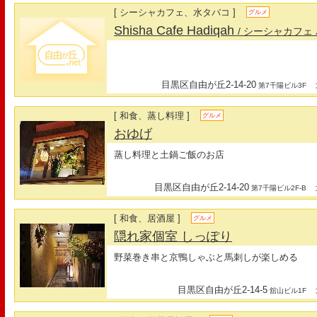
[ シーシャカフェ、水タバコ ]
グルメ
Shisha Cafe Hadiqah
/ シーシャカフェ
目黒区自由が丘2-14-20
最
第7千陽ビル3F
[ 和食、蒸し料理 ]
グルメ
おゆげ
蒸し料理と土鍋ご飯のお店
目黒区自由が丘2-14-20
最
第7千陽ビル2F-B
[ 和食、居酒屋 ]
グルメ
隠れ家個室 しっぽり
野菜巻き串と京鴨しゃぶと馬刺しが楽しめる
目黒区自由が丘2-14-5
最
舘山ビル1F