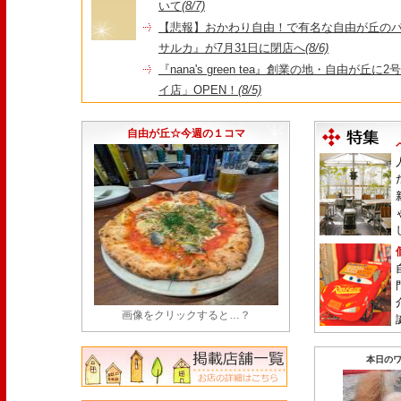
いて
(8/7)
【悲報】おかわり自由！で有名な自由が丘の
サルカ』が7月31日に閉店へ
(8/6)
『nana's green tea』創業の地・自由が丘
イ店」OPEN！
(8/5)
＼コレを見ればイマの自由が丘が分かる！／毎
店・閉店情報まとめ】
(7/31)
自由が丘☆今週の１コマ
画像をクリックすると…？
本日のワ