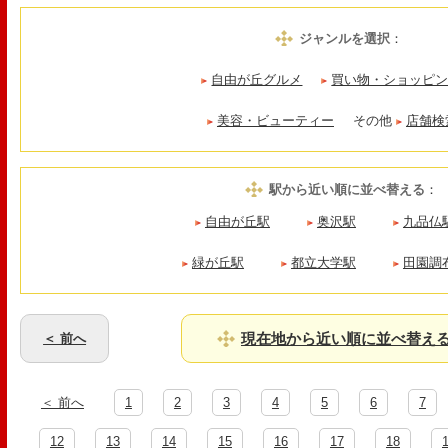
ジャンルを選択
：
自由が丘グルメ
買い物・ショッピ
美容・ビューティー
その他
店舗検
駅から近い順に並べ替える
：
自由が丘駅
奥沢駅
九品仏
緑が丘駅
都立大学駅
田園調
現在地から近い順に並べ替え
＜ 前へ
＜ 前へ
1
2
3
4
5
6
7
12
13
14
15
16
17
18