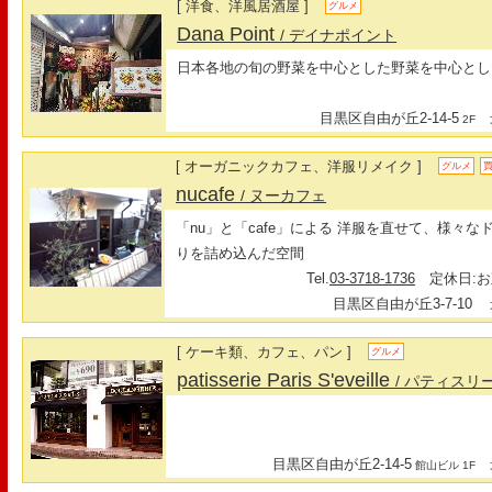
[ 洋食、洋風居酒屋 ]
グルメ
Dana Point
/ デイナポイント
日本各地の旬の野菜を中心とした野菜を中心とし
目黒区自由が丘2-14-5
最
2F
[ オーガニックカフェ、洋服リメイク ]
グルメ
nucafe
/ ヌーカフェ
「nu」と「cafe」による 洋服を直せて、様々な
りを詰め込んだ空間
Tel.
03-3718-1736
定休日:お
目黒区自由が丘3-7-10
最
[ ケーキ類、カフェ、パン ]
グルメ
patisserie Paris S'eveille
/ パティス
目黒区自由が丘2-14-5
最
館山ビル 1F