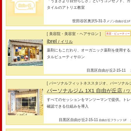
「うまさより自分らしさ」というコンセプト、カ
タイルのアトリエ教室
世田谷区奥沢5-31-3
メゾン自由が丘1F
[ 美容院・美容室・ヘアサロン ]
美容・ビューティー
ibrel
/ イリル
薬剤にもこだわり、オーガニック薬剤を使用する
タルビューティサロン
目黒区自由が丘2-15-11
最
[ パーソナルフィットネススタジオ、パーソナルジ
パーソナルジム 1X1 自由が丘店
/ 
すべてのセッションをマンツーマンで提供。トレ
確認できる仕組みを導入
目黒区自由が丘2-15-11
最
自由が丘フラッツ 1F