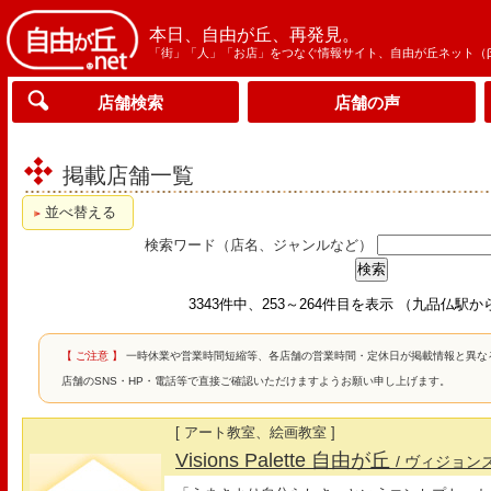
本日、自由が丘、再発見。
「街」「人」「お店」をつなぐ情報サイト、自由が丘ネット（
店舗検索
店舗の声
掲載店舗一覧
並べ替える
検索ワード（店名、ジャンルなど）
3343件中、253～264件目を表示 （九品仏駅
【 ご注意 】
一時休業や営業時間短縮等、各店舗の営業時間・定休日が掲載情報と異な
店舗のSNS・HP・電話等で直接ご確認いただけますようお願い申し上げます。
[ アート教室、絵画教室 ]
Visions Palette 自由が丘
/ ヴィジョン