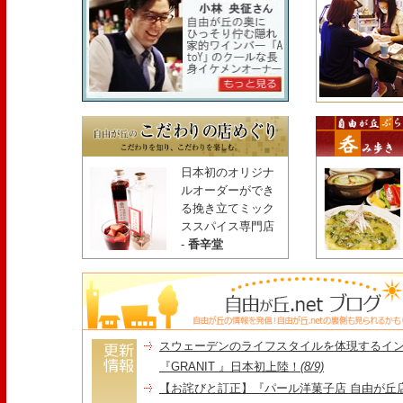
日本初のオリジナ
ルオーダーができ
る挽き立てミック
ススパイス専門店
-
香辛堂
スウェーデンのライフスタイルを体現するイ
『GRANIT 』日本初上陸！
(8/9)
【お詫びと訂正】『パール洋菓子店 自由が丘