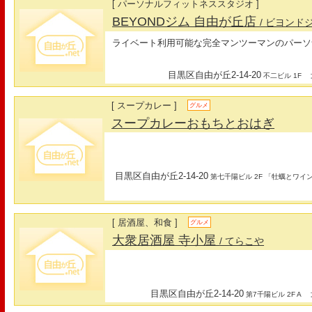
[ パーソナルフィットネススタジオ ]
BEYONDジム 自由が丘店
/ ビヨンド
ライベート利用可能な完全マンツーマンのパーソ
目黒区自由が丘2-14-20
最
不二ビル 1F
[ スープカレー ]
グルメ
スープカレーおもちとおはぎ
目黒区自由が丘2-14-20
第七千陽ビル 2F 「牡蠣とワイ
[ 居酒屋、和食 ]
グルメ
大衆居酒屋 寺小屋
/ てらこや
目黒区自由が丘2-14-20
最
第7千陽ビル 2F A