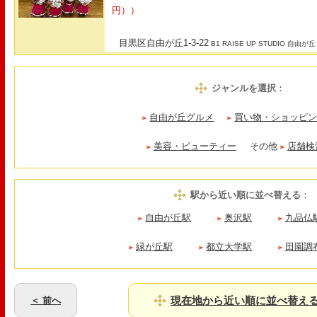
円））
目黒区自由が丘1-3-22
B1 RAISE UP STUDIO 自由が丘
ジャンルを選択
：
自由が丘グルメ
買い物・ショッピ
美容・ビューティー
その他
店舗検
駅から近い順に並べ替える
：
自由が丘駅
奥沢駅
九品仏
緑が丘駅
都立大学駅
田園調
現在地から近い順に並べ替え
＜ 前へ