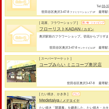
Tel.
03-3
世田谷区奥沢3-47-8
最寄駅:
ファミリーショップ 1F
[ 花屋、フラワーショップ ]
買い物・ショッピング
フローリストKADAN
/ カダン
奥沢駅前のフラワーショップ。切花からプリザま
世田谷区奥沢3-47-8
最寄駅:
サンケイビル1F
[ スーパーマーケット ]
コープみらい ミニコープ奥沢店
世田谷区奥沢3-47-8
最寄駅:
[ たい焼き、かき氷 ]
グルメ
Medetaiya
/ メデタイヤ
たい焼き「開運庵」を継承した、たい焼き・カキ