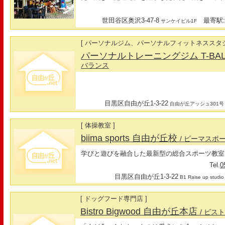
世田谷区奥沢3-47-8
最寄駅:
サンケイビル1F
[ パーソナルジム、パーソナルフィットネススタジ
パーソナルトレーニングジム T-BA
バランス
目黒区自由が丘1-3-22
自由が丘アッシュ301号
[ 体操教室 ]
biima sports 自由が丘校
/ ビーマスポ
学びと遊びを融合した最新型の総合スポーツ教室
Tel.
0
目黒区自由が丘1-3-22
B1 Raise up studio
[ ドッグフード専門店 ]
Bistro Bigwood 自由が丘本店
/ ビス