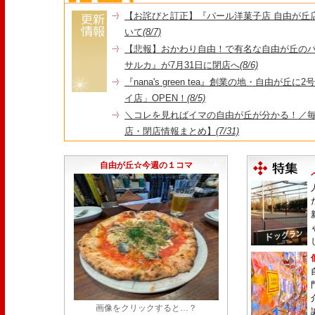
【お詫びと訂正】『パール洋菓子店 自由が丘
いて
(8/7)
【悲報】おかわり自由！で有名な自由が丘の
サルカ』が7月31日に閉店へ
(8/6)
『nana's green tea』創業の地・自由が丘
イ店」OPEN！
(8/5)
＼コレを見ればイマの自由が丘が分かる！／毎
店・閉店情報まとめ】
(7/31)
1日限定だった跡地に！家系×九州豚骨『かんむり
永久パス配布も！
(7/30)
自由が丘☆今週の１コマ
画像をクリックすると…？