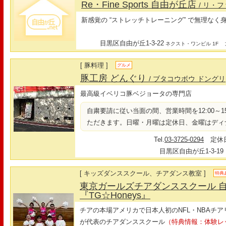
Re・Fine Sports 自由が丘店
/ リ・
新感覚の “ストレッチトレーニング” で無理なく
目黒区自由が丘1-3-22
最
ネクスト・ワンビル 1F
[ 豚料理 ]
グルメ
豚工房 どんぐり
/ ブタコウボウ ドングリ
最高級イベリコ豚ベジョータの専門店
自粛要請に従い当面の間、営業時間を12:00～15:0
ただきます。日曜・月曜は定休日、金曜はディ
Tel.
03-3725-0294
定休日
目黒区自由が丘1-3-19
[ キッズダンススクール、チアダンス教室 ]
特典
東京ガールズチアダンススクール 
『TG☆Honeys』
チアの本場アメリカで日本人初のNFL・NBAチ
が代表のチアダンススクール
（特典情報：体験レッ