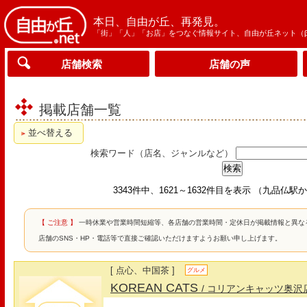
本日、自由が丘、再発見。
「街」「人」「お店」をつなぐ情報サイト、自由が丘ネット（
店舗検索
店舗の声
掲載店舗一覧
並べ替える
検索ワード（店名、ジャンルなど）
3343件中、1621～1632件目を表示 （九品仏
【 ご注意 】
一時休業や営業時間短縮等、各店舗の営業時間・定休日が掲載情報と異な
店舗のSNS・HP・電話等で直接ご確認いただけますようお願い申し上げます。
[ 点心、中国茶 ]
グルメ
KOREAN CATS
/ コリアンキャッツ奥沢